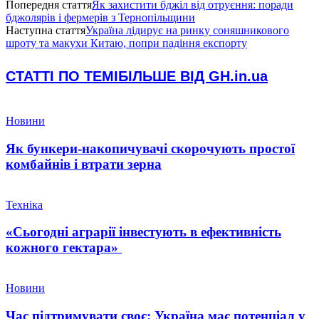
Попередня стаття
Як захистити бджіл від отруєння: поради
бджолярів і фермерів з Тернопільщини
Наступна стаття
Україна лідирує на ринку соняшникового
шроту та макухи Китаю, попри падіння експорту
СТАТТІ ПО ТЕМІ
БІЛЬШЕ ВІД GH.in.ua
Новини
Як бункери-накопичувачі скорочують простої
комбайнів і втрати зерна
Техніка
«Сьогодні аграрії інвестують в ефективність
кожного гектара»
Новини
Час підтримувати своє: Україна має потенціал у