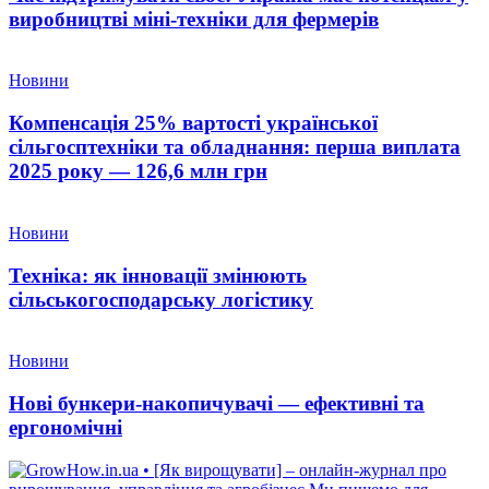
виробництві міні-техніки для фермерів
Новини
Компенсація 25% вартості української
сільгосптехніки та обладнання: перша виплата
2025 року — 126,6 млн грн
Новини
Техніка: як інновації змінюють
сільськогосподарську логістику
Новини
Нові бункери-накопичувачі — ефективні та
ергономічні