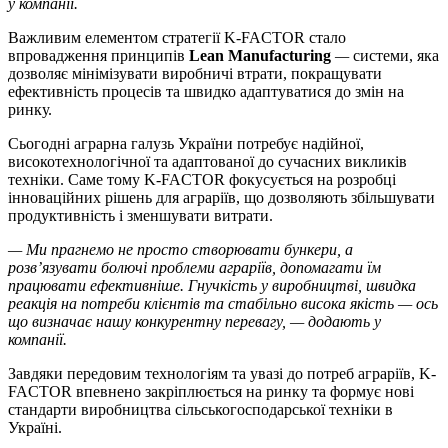
у компанії.
Важливим елементом стратегії K-FACTOR стало
впровадження принципів
Lean Manufacturing
—
системи, яка
дозволяє мінімізувати виробничі втрати, покращувати
ефективність процесів та швидко адаптуватися до змін на
ринку.
Сьогодні аграрна галузь України потребує надійної,
високотехнологічної та адаптованої до сучасних викликів
техніки. Саме тому K-FACTOR фокусується на розробці
інноваційних рішень для аграріїв, що дозволяють збільшувати
продуктивність і зменшувати витрати.
— Ми прагнемо не просто створювати бункери, а
розв’язувати болючі проблеми аграріїв, допомагати їм
працювати ефективніше. Гнучкість у виробництві, швидка
реакція на потреби клієнтів та стабільно висока якість — ось
що визначає нашу конкурентну перевагу, — додають у
компанії.
Завдяки передовим технологіям та увазі до потреб аграріїв, K-
FACTOR впевнено закріплюється на ринку та формує нові
стандарти виробництва сільськогосподарської техніки в
Україні.