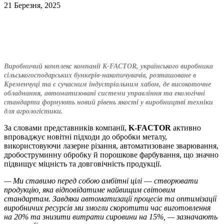
21 Березня, 2025
Виробничий комплекс компанії K-FACTOR, українського виробника
сільськогосподарських бункерів-накопичувачів, розташоване в
Кременчуці та є сучасним індустріальним хабом, де високоточне
обладнання, автоматизовані системи управління та екологічні
стандарти формують новий рівень якості у виробництві техніки
для агрологістики.
За словами представників компанії,
K-FACTOR
активно
впроваджує новітні підходи до обробки металу,
використовуючи лазерне різання, автоматизоване зварювання,
дробоструминну обробку й порошкове фарбування, що значно
підвищує міцність та довговічність продукції.
— Ми ставимо перед собою амбітні цілі
—
створювати
продукцію, яка відповідатиме найвищим світовим
стандартам. Завдяки автоматизації процесів та оптимізації
виробничих ресурсів ми змогли скоротити час виготовлення
на 20% та знизити витрати сировини на 15%, — зазначають