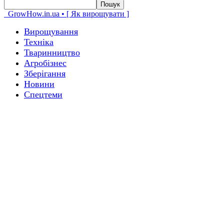
GrowHow.in.ua • [ Як вирощувати ]
Вирощування
Техніка
Тваринництво
Агробізнес
Зберігання
Новини
Спецтеми