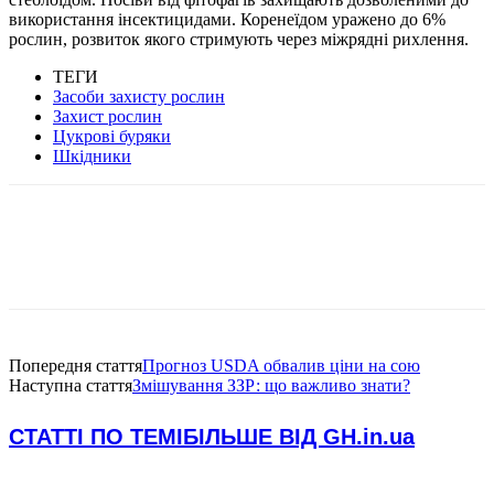
використання інсектицидами. Коренеїдом уражено до 6%
рослин, розвиток якого стримують через міжрядні рихлення.
ТЕГИ
Засоби захисту рослин
Захист рослин
Цукрові буряки
Шкідники
Попередня стаття
Прогноз USDA обвалив ціни на сою
Наступна стаття
Змішування ЗЗР: що важливо знати?
СТАТТІ ПО ТЕМІ
БІЛЬШЕ ВІД GH.in.ua