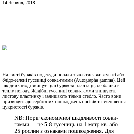
14 Червня, 2018
На листі буряків подекуди почали з’являтися жовтуваті або
блідо-зелені гусениці совка-гамми (Autographa gamma). Цей
шкідник іноді знищує цілі бурякові плантації, особливо в
теплу погоду. Жадібні гусениці совки-гамми знищують
листову пластинку і залишають тільки стебло. Часто вони
призводять до серйозних пошкоджень посівів та зменшення
цукристості буряків.
NB: Поріг економічної шкідливості совки-
гамми
—
це 5-8 гусениць на 1 метр кв. або
25 рослин з ознаками пошкодження. Для