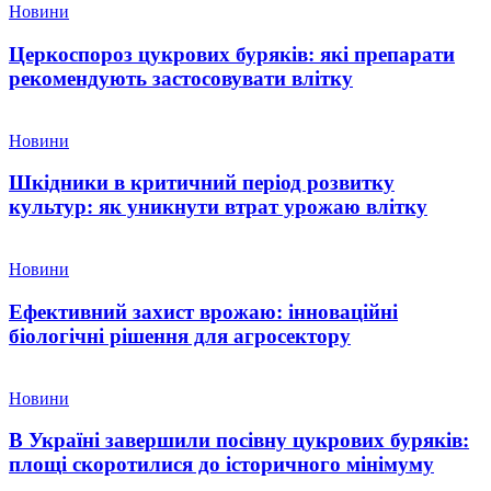
Новини
Церкоспороз цукрових буряків: які препарати
рекомендують застосовувати влітку
Новини
Шкідники в критичний період розвитку
культур: як уникнути втрат урожаю влітку
Новини
Ефективний захист врожаю: інноваційні
біологічні рішення для агросектору
Новини
В Україні завершили посівну цукрових буряків:
площі скоротилися до історичного мінімуму