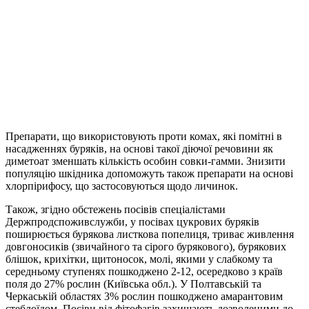
Препарати, що використовують проти комах, які помітні в
насадженнях буряків, на основі такої діючої речовини як
диметоат зменшать кількість особин совки-гамми. Знизити
популяцію шкідника допоможуть також препарати на основі
хлорпірифосу, що застосовуються щодо личинок.
Також, згідно обстежень посівів спеціалістами
Держпродспоживслужби, у посівах цукрових буряків
поширюється бурякова листкова попелиця, триває живлення
довгоносиків (звичайного та сірого бурякового), бурякових
блішок, крихітки, щитоносок, молі, якими у слабкому та
середньому ступенях пошкоджено 2-12, осередково з країв
поля до 27% рослин (Київська обл.). У Полтавській та
Черкаській областях 3% рослин пошкоджено амарантовим
стеблоїдом. Посіви від фітофагів захищають дозволеними до