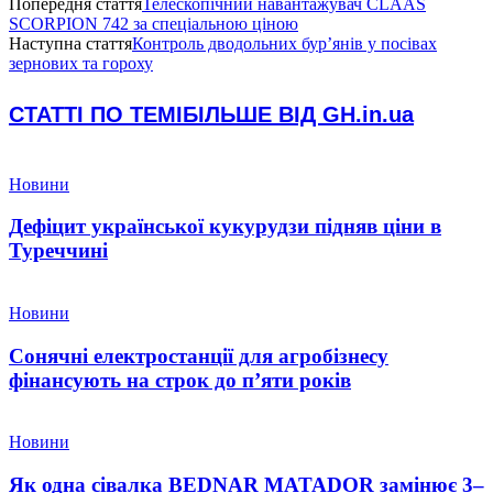
Попередня стаття
Телескопічний навантажувач CLAAS
SCORPION 742 за спеціальною ціною
Наступна стаття
Контроль дводольних бур’янів у посівах
зернових та гороху
СТАТТІ ПО ТЕМІ
БІЛЬШЕ ВІД GH.in.ua
Новини
Дефіцит української кукурудзи підняв ціни в
Туреччині
Новини
Сонячні електростанції для агробізнесу
фінансують на строк до п’яти років
Новини
Як одна сівалка BEDNAR MATADOR замінює 3–