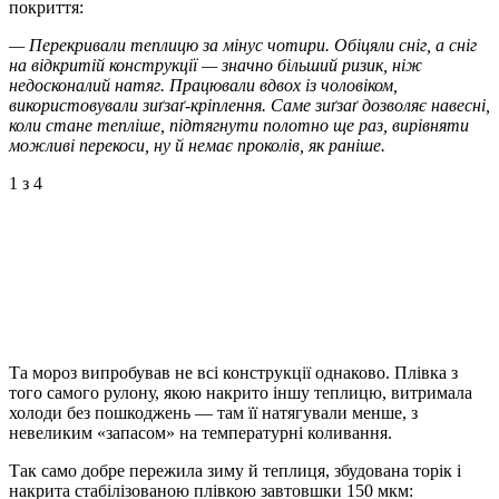
покриття:
— Перекривали теплицю за мінус чотири. Обіцяли сніг, а сніг
на відкритій конструкції — значно більший ризик, ніж
недосконалий натяг. Працювали вдвох із чоловіком,
використовували зиґзаґ-кріплення. Саме зиґзаґ дозволяє навесні,
коли стане тепліше, підтягнути полотно ще раз, вирівняти
можливі перекоси, ну й немає проколів, як раніше.
1
з 4
Та мороз випробував не всі конструкції однаково. Плівка з
того самого рулону, якою накрито іншу теплицю, витримала
холоди без пошкоджень — там її натягували менше, з
невеликим «запасом» на температурні коливання.
Так само добре пережила зиму й теплиця, збудована торік і
накрита стабілізованою плівкою завтовшки 150 мкм: