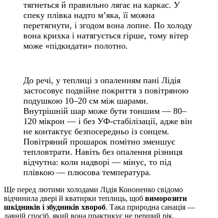
тягнеться й правильно лягає на каркас. У
спеку плівка надто м’яка, її можна
перетягнути, і згодом вона лопне. По холоду
вона крихка і натягується гірше, тому вітер
може «підкидати» полотно.
До речі, у теплиці з опаленням пані Лідія
застосовує подвійне покриття з повітряною
подушкою 10–20 см між шарами.
Внутрішній шар може бути тоншим — 80–
120 мікрон — і без УФ-стабілізації, адже він
не контактує безпосередньо із сонцем.
Повітряний прошарок помітно зменшує
тепловтрати. Навіть без опалення різниця
відчутна: коли надворі — мінус, то під
плівкою — плюсова температура.
Ще перед лютими холодами Лідія Кононенко свідомо
відчинила двері й кватирки теплиць, щоб
виморозити
шкідників і збудників хвороб
. Така природна санація —
давній спосіб, який вона практикує не перший рік.