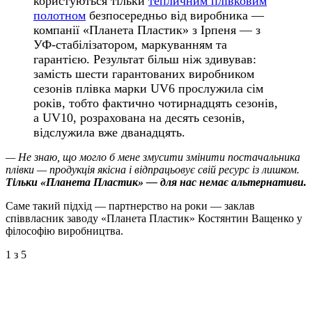
користуються тільки
тепличним плівковим
полотном
безпосередньо від виробника —
компанії «Планета Пластик» з Ірпеня — з
УФ-стабілізатором, маркуванням та
гарантією. Результат більш ніж здивував:
замість шести гарантованих виробником
сезонів плівка марки UV6 прослужила сім
років, тобто фактично чотирнадцять сезонів,
а UV10, розрахована на десять сезонів,
відслужила вже дванадцять.
— Не знаю, що могло б мене змусити змінити постачальника
плівки — продукція якісна і відпрацьовує свій ресурс із лишком.
Тільки «Планета Пластик» — для нас немає альтернативи.
Саме такий підхід — партнерство на роки — заклав
співвласник заводу «Планета Пластик» Костянтин Ващенко у
філософію виробництва.
1
з 5