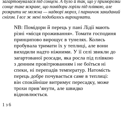
загартовувалася під сонцем. А було й так, що у приморозки
сонце таке яскраве, що помідори горіли під плівкою, але
розкрити не можна — надворі мороз, і парничок закиданий
снігом. І все ж мені подобалось вирощувати.
NB: Помідори й перець у пані Лідії мають
різні «місця проживання». Томати господиня
принципово вирощує в тунелях. Колись
пробувала тримати їх у теплиці, але вони
виходили надто ніжними. У її селі звикли до
загартованої розсади, яка росла під плівкою
з денним провітрюванням і не боїться ні
спеки, ні перепадів температур. Натомість
перець добре почувається саме в теплиці:
він спокійніше витримує пересадку, може
трохи прив’янути, але швидко
відновлюється.
1
з 6