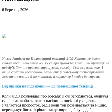
6 Березня, 2026
У селі Рашівка на Полтавщині теплиці Лідії Кононенко давно
стали частиною пейзажу, як стара груша біля хати чи криниця на
подвір’ї. Тут не просто вирощують розсаду. Тут живуть нею. І
якщо слухати господиню, розумієш: у сільському господарюванні
головне не площа й не тоннаж, а характер і любов до справи.
Від ящика на підвіконні — до повноцінної теплиці
Коли Лідія розповідає про розсаду, її очі загоряються, обличчя
сяє — так любить, коли з насінини, посіяної у ящичок,
з’являється проросток, радіє коли той розвивається та міцніє,
пересаджує його, зігріває і загартовує, щоб кущі добре