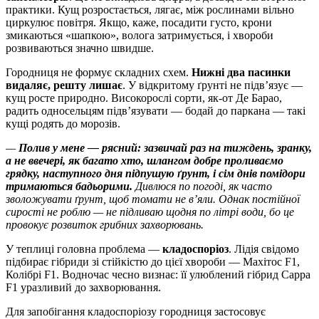
практики. Кущ розростається, лягає, між рослинами вільно
циркулює повітря. Якщо, каже, посадити густо, крони
змикаються «шапкою», волога затримується, і хвороби
розвиваються значно швидше.
Городниця не формує складних схем.
Нижні два пасинки
видаляє, решту лишає
. У відкритому ґрунті не підв’язує —
кущ росте природно. Високорослі сорти, як-от Де Барао,
радить односельцям підв’язувати — бодай до паркана — такі
кущі родять до морозів.
—
Полив у мене — рясний: зазвичай раз на тиждень, зранку,
а не ввечері, як багато хто, шлангом добре проливаємо
грядку, наступного дня підпушую ґрунт, і сім днів помідори
тримаються бадьорими.
Дивлюся по погоді, як часто
зволожувати ґрунт, щоб томати не в’яли. Однак постійної
сирості не роблю — не підливаю щодня по літрі води, бо це
провокує розвиток грибних захворювань.
У теплиці головна проблема —
кладоспоріоз
. Лідія свідомо
підбирає гібриди зі стійкістю до цієї хвороби — Махітос F1,
Колібрі F1. Водночас чесно визнає: її улюблений гібрид Сарра
F1 уразливий до захворювання.
Для запобігання кладоспоріозу городниця застосовує