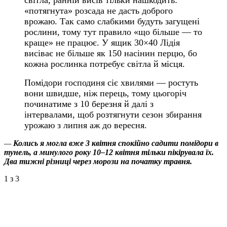
світла, ранній висів тільки нашкодить:
«потягнута» розсада не дасть доброго
врожаю. Так само слабкими будуть загущені
рослини, тому тут правило «що більше — то
краще» не працює. У ящик 30×40 Лідія
висіває не більше як 150 насінин перцю, бо
кожна рослинка потребує світла й місця.
Помідори господиня сіє хвилями — ростуть
вони швидше, ніж перець, тому цьогоріч
починатиме з 10 березня й далі з
інтервалами, щоб розтягнути сезон збирання
урожаю з липня аж до вересня.
—
Колись я могла вже 3 квітня спокійно садити помідори в
тунель, а минулого року 10–12 квітня тільки пікірувала їх.
Два тижні різниці через морози на початку травня.
1
з 3