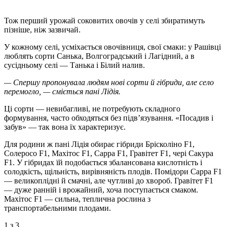
Тож перший урожай соковитих овочів у селі збиратимуть
пізніше, ніж зазвичай.
У кожному селі, усміхається овочівниця, свої смаки: у Рашівці
люблять сорти Санька, Волгоградський і Лагідний, а в
сусідньому селі — Танька і Білий налив.
— Спершу пропонувала людям нові сорти й гібриди, але село
перемогло, — сміється пані Лідія.
Ці сорти — невибагливі, не потребують складного
формування, часто обходяться без підв’язування. «Посадив і
забув» — так вона їх характеризує.
Для родини ж пані Лідія обирає гібриди Брісколіно F1,
Солеросо F1, Махітос F1, Сарра F1, Гравітет F1, чері Сакура
F1. У гібридах їй подобається збалансована кислотність і
солодкість, щільність, вирівняність плодів. Помідори Сарра F1
— великоплідні й смачні, але чутливі до хвороб. Гравітет F1
— дуже ранній і врожайний, хоча поступається смаком.
Махітос F1 — сильна, теплична рослина з
транспортабельними плодами.
1
з 3