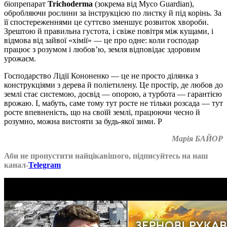
біопрепарат
Trichoderma
(зокрема від Myco Guardian),
обробляючи рослини за інструкцією по листку й під корінь. За
її спостереженнями це суттєво зменшує розвиток хвороби.
Зрештою й правильна густота, і свіже повітря між кущами, і
відмова від зайвої «хімії» — це про одне: коли господар
працює з розумом і любов’ю, земля відповідає здоровим
урожаєм.
Господарство Лідії Кононенко — це не просто ділянка з
конструкціями з дерева й поліетилену. Це простір, де любов до
землі стає системою, досвід — опорою, а турбота — гарантією
врожаю. І, мабуть, саме тому тут росте не тільки розсада — тут
росте впевненість, що на своїй землі, працюючи чесно й
розумно, можна вистояти за будь-якої зими.
Р
Марія БАЙОР
Аби не пропустити найцікавішого, підписуйтесь на наш
канал-
Telegram