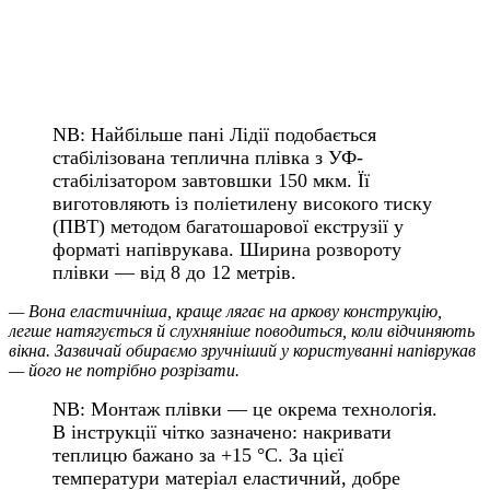
NB: Найбільше пані Лідії подобається
стабілізована теплична плівка з УФ-
стабілізатором завтовшки 150 мкм. Її
виготовляють із поліетилену високого тиску
(ПВТ) методом багатошарової екструзії у
форматі напіврукава. Ширина розвороту
плівки — від 8 до 12 метрів.
— Вона еластичніша, краще лягає на аркову конструкцію,
легше натягується й слухняніше поводиться, коли відчиняють
вікна. Зазвичай обираємо зручніший у користуванні напіврукав
— його не потрібно розрізати.
NB: Монтаж плівки — це окрема технологія.
В інструкції чітко зазначено: накривати
теплицю бажано за +15 °C. За цієї
температури матеріал еластичний, добре