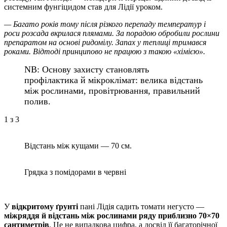
системним фунгіцидом став для Лідії уроком.
— Багато років тому після різкого перепаду температур і
роси розсада вкрилася плямами. За порадою обробили рослини
препаратом на основі ридомілу. Запах у теплиці тримався
роками. Відтоді принципово не працюю з такою «хімією».
NB: Основу захисту становлять
профілактика й мікроклімат: велика відстань
між рослинами, провітрювання, правильний
полив.
1
з 3
Відстань між кущами — 70 см.
Грядка з помідорами в червні
У
відкритому ґрунті
пані Лідія садить томати негусто —
міжряддя й відстань між рослинами ряду приблизно 70×70
сантиметрів
. Це не випадкова цифра, а досвід її багаторічної