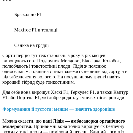
Брісколіно F1
Махітос F1 в теплиці
Санька на грядці
Сорти перцю тут теж стабільні: з року в рік місцеві
вирощують сорт Подарунок Молдови, Білозірка, Колобок,
полюбляють і товстостінні плоди. Лідія ж пояснює
односельцям: товщина стінки залежить не лише від сорту, а й
від забезпечення вологою. На посушливому ґрунті навіть
хороший гібрид буде тонкостінним.
Для себе вона вирощує Хаскі F1, Геркулес F1, а також Каптур
F1 або Портека F1, які добре родять у тунелях після розсади.
Формування й густота: менше — значить здоровіше
Можна сказати, що
пані Лідія — амбасадорка органічного
землеробства
. Принаймні вона точно вирощує як безпечну
розсаду, так і плоди — помідори й перець. Єдиний досвід із