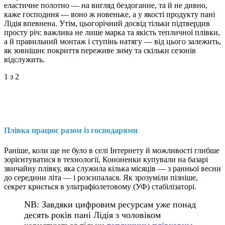
еластичне полотно — на вигляд бездоганне, та й не дивно,
каже господиня — воно ж новеньке, а у якості продукту пані
Лідія впевнена. Утім, цьогорічний досвід тільки підтвердив
просту річ: важлива не лише марка та якість тепличної плівки,
а й правильний монтаж і ступінь натягу — від цього залежить,
як зовнішнє покриття переживе зиму та скільки сезонів
відслужить.
1
з 2
Плівка працює разом із господарями
Раніше, коли ще не було в селі Інтернету й можливості глибше
зорієнтуватися в технології, Кононенки купували на базарі
звичайну плівку, яка служила кілька місяців — з ранньої весни
до середини літа — і розсипалася. Як зрозуміли пізніше,
секрет криється в ультрафіолетовому (УФ) стабілізаторі.
NB: Завдяки цифровим ресурсам уже понад
десять років пані Лідія з чоловіком