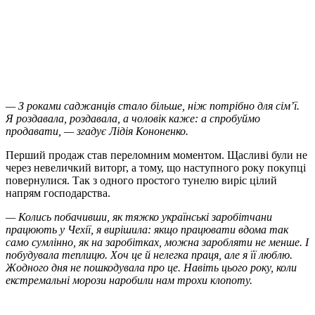
— З роками саджанців стало більше, ніж потрібно для сім’ї.
Я роздавала, роздавала, а чоловік каже: а спробуймо
продавати, — згадує Лідія Кононенко.
Перший продаж став переломним моментом. Щасливі були не
через невеличкий виторг, а тому, що наступного року покупці
повернулися. Так з одного простого тунелю виріс цілий
напрям господарства.
— Колись побачивши, як тяжко українські заробітчани
працюють у Чехії, я вирішила: якщо працювати вдома так
само сумлінно, як на заробітках, можна заробляти не менше. І
побудувала теплицю. Хоч це й нелегка праця, але я її люблю.
Жодного дня не пошкодувала про це. Навіть цього року, коли
екстремальні морози наробили нам трохи клопоту.