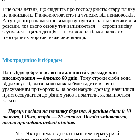
І ще одна деталь, що свідчить про господарність: стару плівку
не викидають. Її використовують на тунелях від приморозків.
А ту, що потріскалася після морозу, пустять на стаканчики для
розсади, яка цього сезону теж запізнюється — строки висіву
зсунулися. І ця тенденція — наслідок не тільки палючих
цьогорічних морозів, каже овочівниця.
Між традицією й гібридом
Пані Лідія добре знає:
оптимальний вік розсади для
висаджування — близько 60 днів.
Тому строки сівби вона
відраховує від дати, коли можна буде садити в ґрунт з
урахуванням приморозків. За роки набули досвіду, навчилися
пристосовуватися до різних умов і помітили, як змінюється
клімат.
—
Перець посіяла на початку березня. А раніше сіяли й 10
лютого, і 15-го, торік — 20 лютого. Погода змінюється,
тепло приходить дедалі пізніше.
NB: Якщо немає достатньої температури й