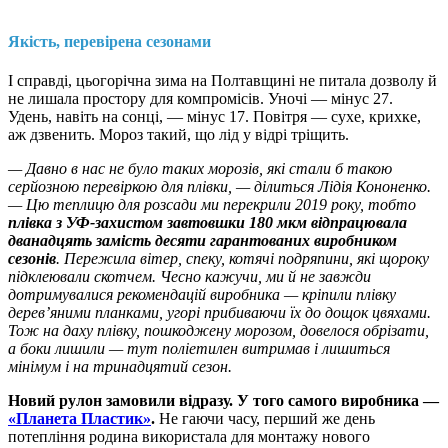
Якість, перевірена сезонами
І справді, цьогорічна зима на Полтавщині не питала дозволу й
не лишала простору для компромісів. Уночі — мінус 27.
Удень, навіть на сонці, — мінус 17. Повітря — сухе, крихке,
аж дзвенить. Мороз такий, що лід у відрі тріщить.
— Давно в нас не було таких морозів, які стали б такою
серйозною перевіркою для плівки, — ділиться Лідія Кононенко.
— Цю теплицю для розсади ми перекрили 2019 року, тобто
плівка з УФ-захистом завтовшки 180 мкм відпрацювала
дванадцять замість десяти гарантованих виробником
сезонів
. Пережила вітер, спеку, котячі подряпини, які щороку
підклеювали скотчем. Чесно кажучи, ми й не завжди
дотримувалися рекомендацій виробника — кріпили плівку
дерев’яними планками, угорі прибиваючи їх до дощок цвяхами.
Тож на даху плівку, пошкоджену морозом, довелося обрізати,
а боки лишили — тут поліетилен витримав і лишиться
мінімум і на тринадцятий сезон.
Новий рулон замовили відразу. У того самого виробника —
«Планета Пластик»
.
Не гаючи часу, перший же день
потепління родина використала для монтажу нового