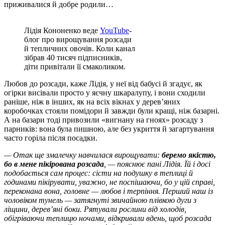
приживалися й добре родили…
Лідія Кононенко веде
YouTube
-
блог про вирощування розсади
й тепличних овочів. Коли канал
зібрав 40 тисяч підписників,
діти привітали її смаколиком.
Любов до розсади, каже Лідія, у неї від бабусі й згадує, як
огірки висівали просто у яєчну шкаралупу, і вони сходили
раніше, ніж в інших, як на всіх вікнах у дерев’яних
коробочках стояли помідори й завжди були кращі, ніж базарні.
А на базари тоді привозили «вигнану на гноях» розсаду з
парників: вона була пишною, але без укриття й загартування
часто горіла після посадки.
— Отак ще змалечку навчилася вирощувати:
беремо якістю,
бо в мене пікірована розсада
, — пояснює пані Лідія. Їй і досі
подобається сам процес: сісти на подушку в теплиці й
годинами пікірувати, уважно, не поспішаючи, бо у цій справі,
переконана вона, головне — любов і терпіння.
Перший наш із
чоловіком тунель — затягнуті звичайною плівкою дуги з
ліщини, дерев’яні боки. Рятували рослини від холодів,
обігріваючи теплицю ночами, відкривали вдень, щоб розсада