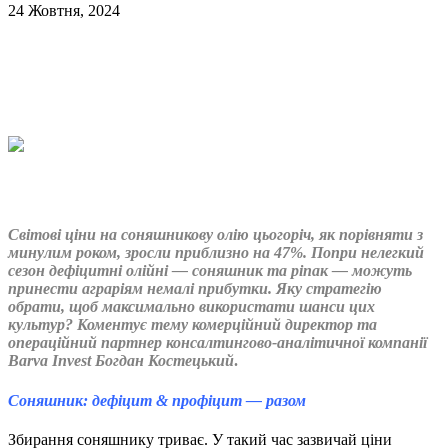
24 Жовтня, 2024
Світові ціни на соняшникову олію цьогоріч, як порівняти з
минулим роком, зросли приблизно на 47%. Попри нелегкий
сезон дефіцитні олійні — соняшник та ріпак — можуть
принести аграріям немалі прибутки. Яку стратегію
обрати, щоб максимально використати шанси цих
культур? Коментує тему комерційний директор та
операційний партнер консалтингово-аналітичної компанії
Barva Invest Богдан Костецьки
й
.
Соняшник: дефіцит
&
профіцит — разом
Збирання соняшнику триває. У такий час зазвичай ціни