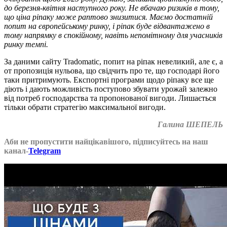
до березня-квітня наступного року. Не вбачаю ризиків в тому,
що ціна ріпаку може раптово знизитися. Маємо достатній
попит на європейському ринку, і ріпак буде відвантажено в
тому напрямку в спокійному, навіть непомітному для учасників
ринку темпі.
За даними сайту Tradomatic, попит на ріпак невеликий, але є, а
от пропозиція нульова, що свідчить про те, що господарі його
таки притримують. Експортні програми щодо ріпаку все ще
діють і дають можливість поступово збувати урожай залежно
від потреб господарства та пропонованої вигоди. Лишається
тільки обрати стратегію максимальної вигоди.
Галина ШЕПЕЛЬ
Аби не пропустити найцікавішого, підписуйтесь на наш
канал-
Telegram