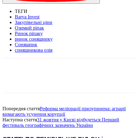
ТЕГИ
Barva Invest
Закупівельні ціни
Озимий ріпак
Ринок ріпаку
ринок соняшнику
Соняшник
соняшникова олія
Попередня стаття
Реформа меліорації призупинена: аграрії
вимагають усунення корупції
Наступна стаття
31 жовтня у Києві відбудеться Перший
фестиваль географічних зазначень України