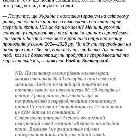
постраждали від посухи та спеки.
— Попри те, що Україна є важливим гравцем на світовому
ринку, тенденції останнього впливають і на стан справ
всередині країни. Що ж бачимо зовні? Менший урожай
соняшнику отримали як в росії, так і в країнах європейської
спільноти. Багато ключових виробників отримає меншу
пропозицію у сезоні 2024‒2025 рр. Чи підуть переробники на
підвищені ціни? Звісно, вони підуть з радістю. Але тільки
тоді, коли це дозволятимуть продукти перероблювання та
маржинальність, — пояснює
Богдан Костецький.
NB:
На початку сезону рівень валової краш
маржі становив 30-40 доларів, а нині став ще
меншим. Тоді як зазвичай цей показник на
початку сезону не перевищував 50‒90 доларів за
тонну. Гравці ринку розуміють, що за
потужностей з перероблювання соняшнику у
понад 15 млн тонн і виробництва в 12 млн тонн
це буде битва за соняшник. У
Старокостянтинові з’явився величезний
переробний завод компанії «Кернел» на мільйон
тонн. Виживе і не зупиниться тільки
найефективніший, найсучасніший завод.