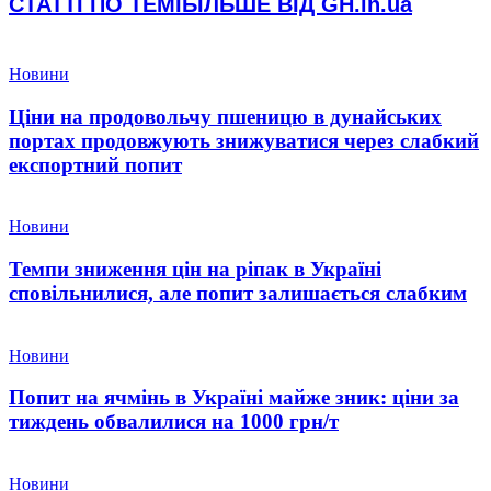
СТАТТІ ПО ТЕМІ
БІЛЬШЕ ВІД GH.in.ua
Новини
Ціни на продовольчу пшеницю в дунайських
портах продовжують знижуватися через слабкий
експортний попит
Новини
Темпи зниження цін на ріпак в Україні
сповільнилися, але попит залишається слабким
Новини
Попит на ячмінь в Україні майже зник: ціни за
тиждень обвалилися на 1000 грн/т
Новини