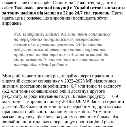
падають, але не цьогоріч. Станом на 22 жовтня, за даними
сайту Tradomatic,
реальні покупці в Україні готові заплатити
за тонну насіння від менш як 22 до 24,7 тис. гривень
. Проте
навіть це не означає, що виробники поспішають збути
вирощене.
NB: Із зібраних майже 9,3 млн тонн соняшнику
на переробних підприємствах зосереджено
менше ніж третина врожаю. ОЕЗи мають
небувало низький рівень покриття сировиною —
приблизно на два-три тижні, хоча зазвичай до
кінця жовтня їх запаси насіння гарантували
півтора-два місяці роботи.
Минулий маркетинговий рік, згадаймо, через практично
відсутній експорт соняшнику у 2022‒2023 МР відзначився
значним зростанням виробництва (6,7 млн тонн) та експорту
(6,2 млн тонн) соняшникової олії й досягнув другого
результату за роки існування галузі. Більше продукту — 6,9
млн тонн — виробили лише у 2019/2020 МР. Запаси сировини
у сезоні-2023 давали можливість переробним підприємствам
працювати стабільно та на повну потужність. Утім, нині
маємо іншу ситуацію: хоча на ринку соняшнику більше ніж
звичайно, попит на нього перевищує пропозицію. І річ не
тільки в тому, що посіви соняшнику, як і сої та кукурудзи,