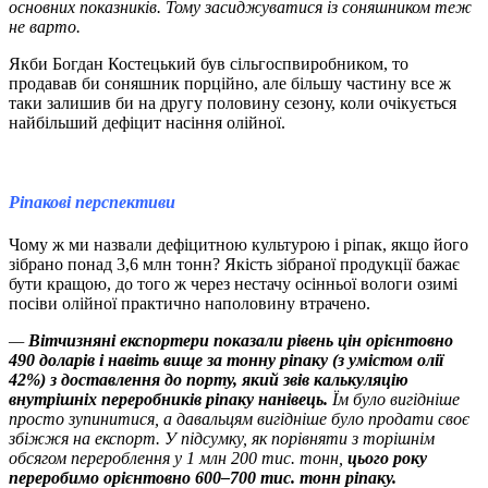
основних показників. Тому засиджуватися із соняшником теж
не варто.
Якби Богдан Костецький був сільгоспвиробником, то
продавав би соняшник порційно, але більшу частину все ж
таки залишив би на другу половину сезону, коли очікується
найбільший дефіцит насіння олійної.
Ріпакові перспективи
Чому ж ми назвали дефіцитною культурою і ріпак, якщо його
зібрано понад 3,6 млн тонн? Якість зібраної продукції бажає
бути кращою, до того ж через нестачу осінньої вологи озимі
посіви олійної практично наполовину втрачено.
—
Вітчизняні експортери показали рівень цін орієнтовно
490 доларів і навіть вище за тонну ріпаку (з умістом олії
42%) з доставлення до порту, який звів калькуляцію
внутрішніх переробників ріпаку нанівець.
Їм було вигідніше
просто зупинитися, а давальцям вигідніше було продати своє
збіжжя на експорт. У підсумку, як порівняти з торішнім
обсягом перероблення у 1 млн 200 тис. тонн,
цього року
переробимо орієнтовно 600‒700 тис. тонн ріпаку.