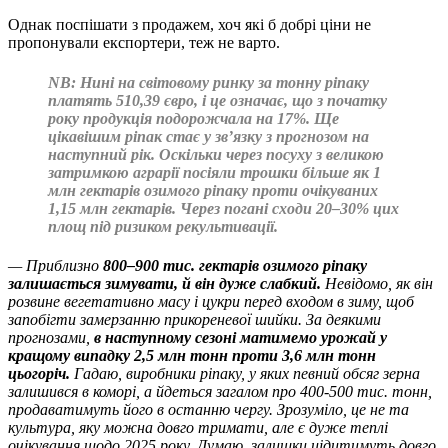
Однак поспішати з продажем, хоч які б добрі ціни не
пропонували експортери, теж не варто.
NB: Нині на світовому ринку за тонну ріпаку
платять 510,39 євро, і це означає, що з початку
року продукція подорожчала на 17%. Ще
цікавішим ріпак стає у зв’язку з прогнозом на
наступний рік. Оскільки через посуху з великою
затримкою аграрії посіяли трошки більше як 1
млн гектарів озимого ріпаку проти очікуваних
1,15 млн гектарів. Через погані сходи 20–30% цих
площ під ризиком рекультивації.
— Приблизно
800‒900 тис. гектарів озимого ріпаку
залишається зимувати, й він дуже слабкий.
Невідомо, як він
розвине вегетативно масу і цукри перед входом в зиму, щоб
запобігти замерзанню прикореневої шийки. За деякими
прогнозами,
в наступному сезоні матимемо урожай у
кращому випадку 2,5 млн тонн проти 3,6 млн тонн
цьогоріч.
Гадаю, виробники ріпаку, у яких певний обсяг зерна
залишився в коморі, а йдеться загалом про 400-500 тис. тонн,
продаватимуть його в останню чергу. Зрозуміло, це не та
культура, яку можна довго тримати, але є дуже теплі
очікування щодо 2025 року. Думаю, залишки цідитимуть довго,