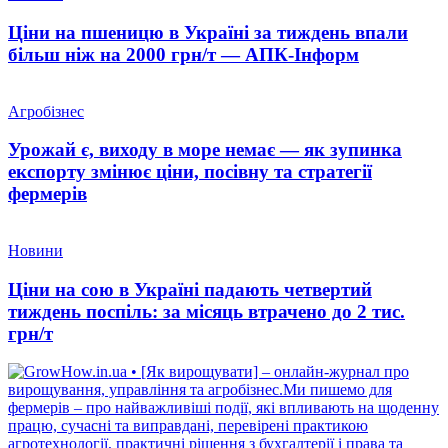
Ціни на пшеницю в Україні за тиждень впали
більш ніж на 2000 грн/т — АПК-Інформ
Агробізнес
Урожай є, виходу в море немає — як зупинка
експорту змінює ціни, посівну та стратегії
фермерів
Новини
Ціни на сою в Україні падають четвертий
тиждень поспіль: за місяць втрачено до 2 тис.
грн/т