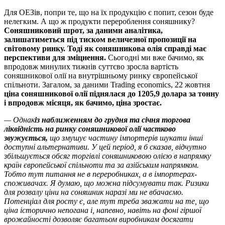
Для ОЕЗів, попри те, що на їх продукцію є попит, сезон буде
нелегким. А що ж продукти перероблення соняшнику?
Соняшниковий шрот, за даними аналітика,
залишатиметься під тиском величезної пропозиції на
світовому ринку. Тоді як соняшникова олія справді має
перспективи для зміцнення.
Сьогодні ми вже бачимо, як
впродовж минулих тижнів суттєво зросла вартість
соняшникової олії на внутрішньому ринку європейської
спільноти. Загалом, за даними Trading economics, 22 жовтня
ціна соняшникової олії піднялася до 1205,9 долара за тонну
і впродовж місяця, як бачимо, ціна зростає.
— Однак
із наближенням до грудня та січня торгова
ліквідність на ринку соняшникової олії частково
звужується,
що змушує частину імпортерів шукати інші
доступні альтернативи. У цей період, я б сказав, відчутно
збільшується обсяг торгівлі соняшниковою олією в напрямку
країн європейської спільноти та за азійським напрямком.
Тобто тут питання не в переробниках, а в імпортерах-
споживачах. Я думаю, що можна підсумувати так. Ризики
для розвалу ціни на соняшник наразі ми не вбачаємо.
Потенціал для росту є, але тут треба зважати на те, що
ціна історично непогана і, напевно, навіть на фоні гіршої
врожайності дозволяє багатьом виробникам досягати