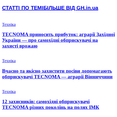
СТАТТІ ПО ТЕМІ
БІЛЬШЕ ВІД GH.in.ua
Техніка
TECNOMA приносить прибуток: аграрії Західної
України — про самохідні обприскувачі на
захисті врожаю
Техніка
Вчасно та якісно захистити посіви допомагають
обприскувачі TECNOMA — аграрії Вінниччини
Техніка
12 захисників: самохідні обприскувачі
TECNOMA різних поколінь на полях ІМК