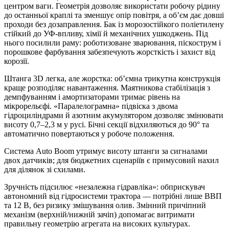
центром ваги. Геометрія дозволяє використати робочу рідину
до останньої краплі та зменшує опір повітря, а об’єм дає довші
проходи без дозаправлення. Бак із морозостійкого поліетилену
стійкий до УФ-впливу, хімії й механічних ушкоджень. Під
нього посилили раму: роботизоване зварювання, піскострум і
порошкове фарбування забезпечують жорсткість і захист від
корозії.
Штанга 3D легка, але жорстка: об’ємна трикутна конструкція
краще розподіляє навантаження. Маятникова стабілізація з
демпфуванням і амортизаторами тримає рівень на
мікрорельєфі. «Паралелограмна» підвіска з двома
гідроциліндрами й азотним акумулятором дозволяє змінювати
висоту 0,7–2,3 м у русі. Бічні секції відхиляються до 90° та
автоматично повертаються у робоче положення.
Система Auto Boom утримує висоту штанги за сигналами
двох датчиків; для бюджетних сценаріїв є примусовий нахил
для ділянок зі схилами.
Зручність підсилює «незалежна гідравліка»: обприскувач
автономний від гідросистеми трактора — потрібні лише ВВП
та 12 В, без ризику змішування олив. Змінний причіпний
механізм (верхній/нижній зачіп) допомагає витримати
правильну геометрію агрегата на високих культурах.