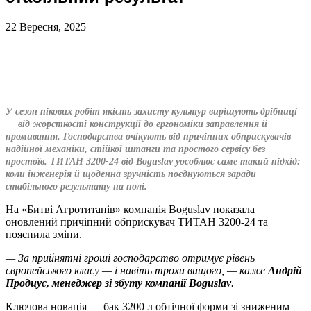
22 Вересня, 2025
У сезон пікових робіт якість захисту культур вирішують дрібниці
— від жорсткості конструкції до ергономіки заправлення й
промивання. Господарства очікують від причіпних обприскувачів
надійної механіки, стійкої штанги та простого сервісу без
простоїв. ТИТАН 3200-24 від Boguslav уособлює саме такий підхід:
коли інженерія й щоденна зручність поєднуються заради
стабільного результату на полі.
На «Битві Агротитанів» компанія Boguslav показала
оновлений причіпний обприскувач ТИТАН 3200-24 та
пояснила зміни.
— За прийнятні гроші господарство отримує рівень
європейського класу — і навіть трохи вищого, — каже
Андрій
Продиус,
менеджер зі збуту компанії Boguslav
.
Ключова новація — бак 3200 л обтічної форми зі зниженим