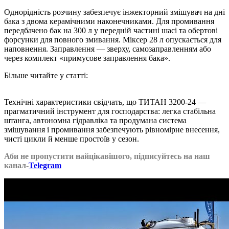
Однорідність розчину забезпечує інжекторний змішувач на дні
бака з двома керамічними наконечниками. Для промивання
передбачено бак на 300 л у передній частині шасі та обертові
форсунки для повного змивання. Міксер 28 л опускається для
наповнення. Заправлення — зверху, самозаправленням або
через комплект «примусове заправлення бака».
Більше читайте у статті:
Технології
європейського рівня, які
щодня працюють на врожай
Технічні характеристики свідчать, що ТИТАН 3200-24 —
прагматичний інструмент для господарства: легка стабільна
штанга, автономна гідравліка та продумана система
змішування і промивання забезпечують рівномірне внесення,
чисті цикли й менше простоїв у сезон.
Аби не пропустити найцікавішого, підписуйтесь на наш
канал-
Telegram