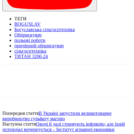
ТЕГИ
BOGUSLAV
Богуславська сільгосптехніка
Обприскувач
польові роботи
причіпний обприскувач
сільгосптехніка
ТИТАН 3200-24
Попередня стаття
В Україні запустили великотоварне
виробництво сульфату магнію
Наступна стаття
Овочі й далі стримують інфляцію, але їхній
потенціал вичерпується – Інститут аграрної економіки