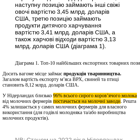
наступну позицію займають інші свіжі
овочі вартістю 3,45 млрд. доларів
США, третю позицію займають
продукти дитячого харчування
вартістю 3,41 млрд. доларів США, а
також харчові відходи вартістю 3,13
млрд. доларів США (діаграма 1).
Діаграма 1. Топ-10 найбільших експортних товарних позиц
Досить вагоме місце займає
продукція тваринництва.
Загалом вартість експорту м’яса ВРХ, свиней та птиці
становить 8,12 млрд. доларів США.
У Нідерландах близько
96% всього сирого коров’ячого молока
від молочних фермерів
постачається на молочні заводи
. Решта
4% залишається у самих молочних фермерів для власного
використання (для годівлі молодняка та/або виробництва
молочних продуктів).
NB: Станом на 2022 рік в Нідерландах