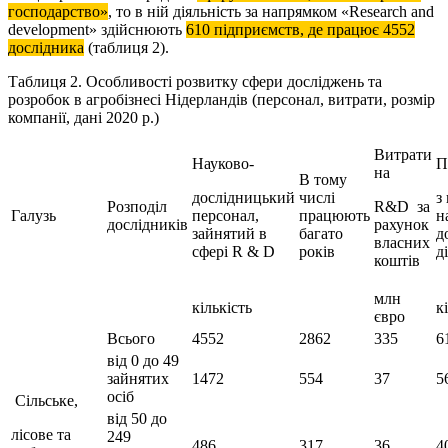
господарство»
, то в ній діяльність за напрямком «Research and
development» здійснюють
610 підприємств, де працює 4552
дослідника
(таблиця 2).
Таблиця 2. Особливості розвитку сфери досліджень та
розробок в агробізнесі Нідерландів (персонал, витрати, розмір
компанії, дані 2020 р.)
Витрати
Науково-
П
на
В тому
дослідницький
числі
з
Розподіл
R&D за
Галузь
персонал,
працюють
н
дослідників
рахунок
зайнятий в
багато
д
власних
сфері R & D
років
д
коштів
млн
кількість
к
євро
Всього
4552
2862
335
6
від 0 до 49
зайнятих
1472
554
37
5
осіб
Сільське,
від 50 до
лісове та
249
486
317
36
4