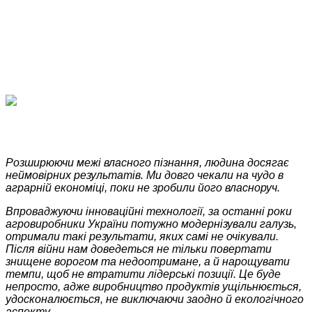
Розширюючи межі власного пізнання, людина досягає
неймовірних результатів. Ми довго чекали на чудо в
аграрній економіці, поки не зробили його власноруч.
Впроваджуючи інноваційні технології, за останні роки
агровиробники України потужно модернізували галузь,
отримали такі результати, яких самі не очікували.
Після війни нам доведеться не тільки повертати
знищене ворогом та недоотримане, а й нарощувати
темпи, щоб не втратити лідерські позиції. Це буде
непросто, адже виробництво продуктів ущільнюється,
удосконалюється, не виключаючи заодно й екологічного
аспекту.