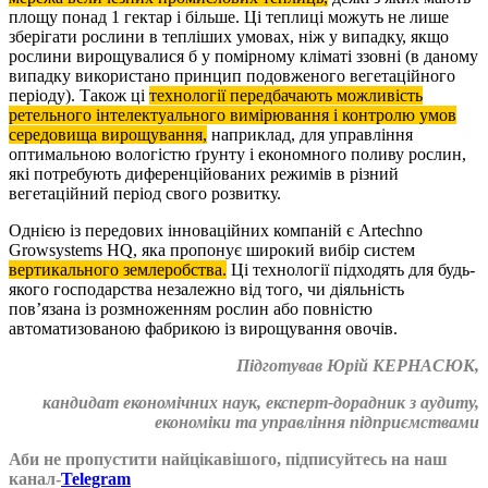
площу понад 1 гектар і більше. Ці теплиці можуть не лише
зберігати рослини в тепліших умовах, ніж у випадку, якщо
рослини вирощувалися б у помірному кліматі ззовні (в даному
випадку використано принцип подовженого вегетаційного
періоду). Також ці
технології передбачають можливість
ретельного інтелектуального вимірювання і контролю умов
середовища вирощування,
наприклад, для управління
оптимальною вологістю ґрунту і економного поливу рослин,
які потребують диференційованих режимів в різний
вегетаційний період свого розвитку.
Однією із передових інноваційних компаній є Artechno
Growsystems HQ,
яка пропонує широкий вибір систем
вертикального землеробства.
Ці технології підходять для будь-
якого господарства незалежно від того, чи діяльність
пов’язана із розмноженням рослин або повністю
автоматизованою фабрикою із вирощування овочів.
Підготував Юрій КЕРНАСЮК,
кандидат економічних наук, експерт-дорадник з аудиту,
економіки та управління підприємствами
Аби не пропустити найцікавішого, підписуйтесь на наш
канал-
Telegram