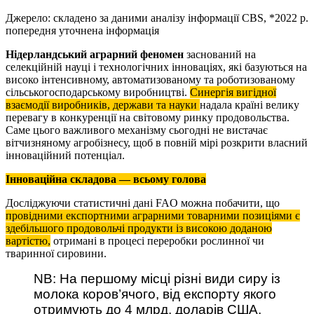
Джерело: складено за даними аналізу інформації CBS, *2022 р.
попередня уточнена інформація
Нідерландський аграрний феномен
заснований на
селекційній науці і технологічних інноваціях, які базуються на
високо інтенсивному, автоматизованому та роботизованому
сільськогосподарському виробництві.
Синергія вигідної
взаємодії виробників, держави та науки
надала країні велику
перевагу в конкуренції на світовому ринку продовольства.
Саме цього важливого механізму сьогодні не вистачає
вітчизняному агробізнесу, щоб в повній мірі розкрити власний
інноваційний потенціал.
Інноваційна складова — всьому голова
Досліджуючи статистичні дані FAO можна побачити, що
провідними експортними аграрними товарними позиціями є
здебільшого продовольчі продукти із високою доданою
вартістю,
отримані в процесі переробки рослинної чи
тваринної сировини.
NB: На першому місці різні види сиру із
молока коров’ячого, від експорту якого
отримують до 4 млрд. доларів США,