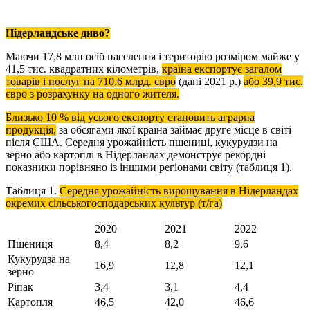
Нідерландське диво?
Маючи 17,8 млн осіб населення і територію розміром майже у
41,5 тис. квадратних кілометрів,
країна експортує загалом
товарів і послуг на 710,6 млрд. євро
(дані 2021 р.)
або 39,9 тис.
євро з розрахунку на одного жителя.
Близько 10 % від усього експорту становить аграрна
продукція,
за обсягами якої країна займає друге місце в світі
після США. Середня урожайність пшениці, кукурудзи на
зерно або картоплі в Нідерландах демонструє рекордні
показники порівняно із іншими регіонами світу (таблиця 1).
Таблиця 1.
Середня урожайність вирощування в Нідерландах
окремих сільськогосподарських культур (т/га)
2020
2021
2022
Пшениця
8,4
8,2
9,6
Кукурудза на
16,9
12,8
12,1
зерно
Ріпак
3,4
3,1
4,4
Картопля
46,5
42,0
46,6