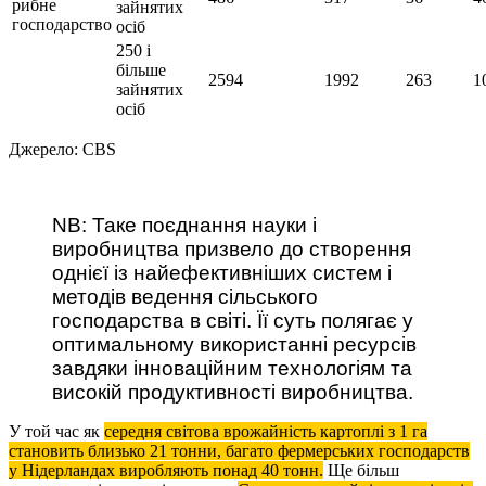
рибне
зайнятих
господарство
осіб
250 і
більше
2594
1992
263
1
зайнятих
осіб
Джерело: CBS
NB: Таке поєднання науки і
виробництва призвело до створення
однієї із найефективніших систем і
методів ведення сільського
господарства в світі. Її суть полягає у
оптимальному використанні ресурсів
завдяки інноваційним технологіям та
високій продуктивності виробництва.
У той час як
середня світова врожайність картоплі з 1 га
становить близько 21 тонни, багато фермерських господарств
у Нідерландах виробляють понад 40 тонн.
Ще більш