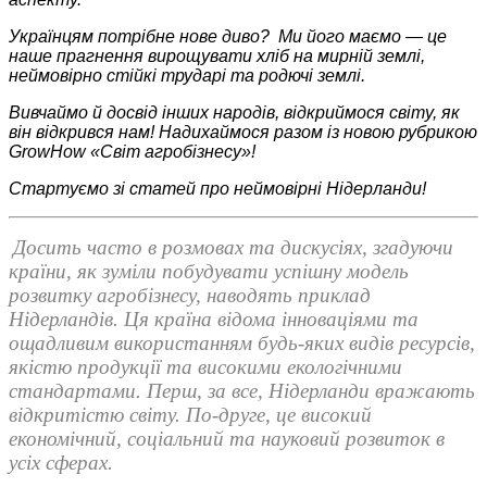
Українцям потрібне нове диво? Ми його маємо — це
наше прагнення вирощувати хліб на мирній землі,
неймовірно стійкі трударі та родючі землі.
Вивчаймо й досвід інших народів, відкриймося світу, як
він відкрився нам! Надихаймося разом із новою рубрикою
GrowHow
«Світ агробізнесу»
!
Стартуємо зі статей про неймовірні Нідерланди!
Досить часто в розмовах та дискусіях, згадуючи
країни, як зуміли побудувати успішну модель
розвитку агробізнесу, наводять приклад
Нідерландів. Ця країна відома інноваціями та
ощадливим використанням будь-яких видів ресурсів,
якістю продукції та високими екологічними
стандартами. Перш, за все, Нідерланди вражають
відкритістю світу. По-друге, це високий
економічний, соціальний та науковий розвиток в
усіх сферах.