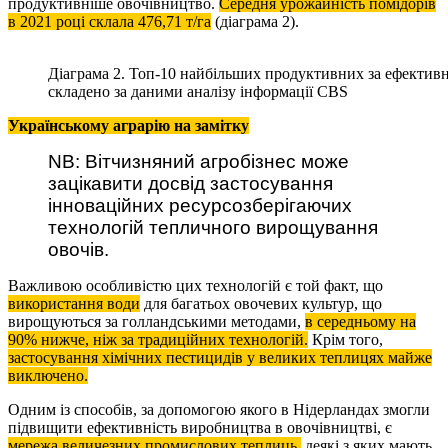
продуктивніше овочівництво.
Середня урожайність помідорів
в 2021 році склала 476,71 т/га
(діаграма 2).
Діаграма 2. Топ-10 найбільших продуктивних за ефективн
складено за даними аналізу інформації CBS
Українському аграрію на замітку
NB:
Вітчизняний агробізнес може
зацікавити досвід застосування
інноваційних ресурсозберігаючих
технологій тепличного вирощування
овочів.
Важливою особливістю цих технологій є той факт, що
використання води
для багатьох овочевих культур, що
вирощуються за голландськими методами,
в середньому на
90% нижче, ніж за традиційних технологій.
Крім того,
застосування хімічних пестицидів у великих теплицях майже
виключено.
Одним із способів, за допомогою якого в Нідерландах змогли
підвищити ефективність виробництва в овочівництві, є
мережа величезних промислових теплиць,
деякі з яких мають