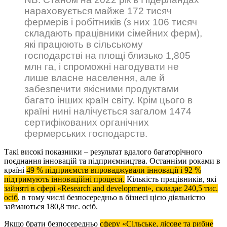
нараховується майже 172 тисяч
фермерів і робітників (з них 106 тисяч
складають працівники сімейних ферм),
які працюють в сільському
господарстві на площі близько 1,805
млн га, і спроможні нагодувати не
лише власне населення, але й
забезпечити якісними продуктами
багато інших країн світу. Крім цього в
країні нині налічується загалом 1474
сертифікованих органічних
фермерських господарств.
Такі високі показники – результат вдалого багаторічного
поєднання інновацій та підприємництва. Останніми роками в
країні
49 % підприємств впроваджували інновації і 92 %
підтримують інноваційні процеси.
Кількість працівників, які
зайняті в сфері «Research and development», складає 240,5 тис.
осіб
, в тому числі безпосередньо в бізнесі цією діяльністю
займаються 180,8 тис. осіб.
Якщо брати безпосередньо
сферу «Сільське, лісове та рибне