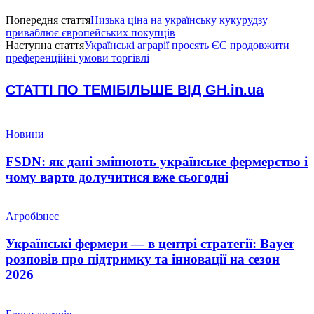
Попередня стаття
Низька ціна на українську кукурудзу
приваблює європейських покупців
Наступна стаття
Українські аграрії просять ЄС продовжити
преференційні умови торгівлі
СТАТТІ ПО ТЕМІ
БІЛЬШЕ ВІД GH.in.ua
Новини
FSDN: як дані змінюють українське фермерство і
чому варто долучитися вже сьогодні
Агробізнес
Українські фермери — в центрі стратегії: Bayer
розповів про підтримку та інновації на сезон
2026