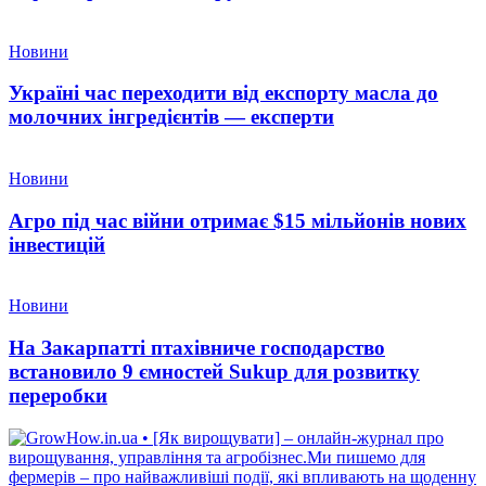
Новини
Україні час переходити від експорту масла до
молочних інгредієнтів — експерти
Новини
Агро під час війни отримає $15 мільйонів нових
інвестицій
Новини
На Закарпатті птахівниче господарство
встановило 9 ємностей Sukup для розвитку
переробки