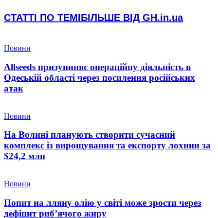
СТАТТІ ПО ТЕМІ
БІЛЬШЕ ВІД GH.in.ua
Новини
Allseeds призупиняє операційну діяльність в
Одеській області через посилення російських
атак
Новини
На Волині планують створити сучасний
комплекс із вирощування та експорту лохини за
$24,2 млн
Новини
Попит на лляну олію у світі може зрости через
дефіцит риб’ячого жиру