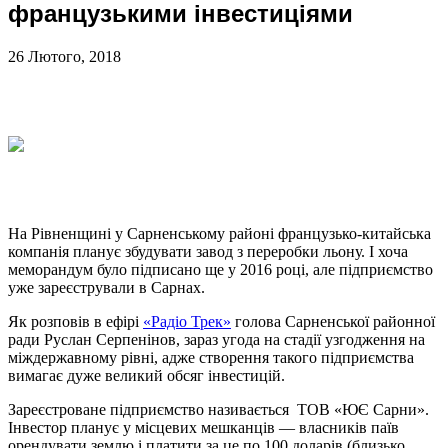
французькими інвестиціями
26 Лютого, 2018
На Рівненщині у Сарненському районі французько-китайська
компанія планує збудувати завод з переробки льону. І хоча
меморандум було підписано ще у 2016 році, але підприємство
уже зареєстрували в Сарнах.
Як розповів в ефірі
«Радіо Трек»
голова Сарненської районної
ради Руслан Серпенінов, зараз угода на стадії узгодження на
міждержавному рівні, адже створення такого підприємства
вимагає дуже великий обсяг інвестицій.
Зареєстроване підприємство називається ТОВ «ЮЄ Сарни».
Інвестор планує у місцевих мешканців — власників паїв
орендувати землю і платити за це по 100 доларів (близько