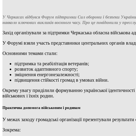
У Черкасах відбувся Форум підтримки Сил оборони і безпеки України 
навколо ключових викликів воєнного часу. Про це повідомили у пресс
Захід організували за підтримки Черкаська обласна військова а
У Форумі взяли участь представники центральних органів влади, 
Основними темами стали:
підтримка та реабілітація ветеранів;
розвиток адаптивного спорту;
зміцнення енергонезалежності;
підвищення стійкості громад в умовах війни.
Окрему увагу приділили формуванню української ідентичності як
військових і їхніх родин.
Практична допомога військовим і родинам
У межах заходу громадські організації презентували результати
Зокрема: