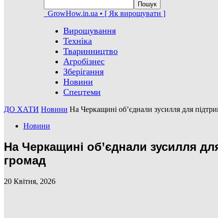
GrowHow.in.ua • [ Як вирощувати ]
Вирощування
Техніка
Тваринництво
Агробізнес
Зберігання
Новини
Спецтеми
ДО ХАТИ
Новини
На Черкащині об’єднали зусилля для підтри
Новини
На Черкащині об’єднали зусилля для
громад
20 Квітня, 2026