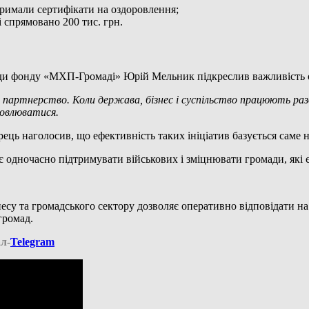
римали сертифікати на оздоровлення;
 спрямовано 200 тис. грн.
ади фонду «МХП-Громаді» Юрій Мельник підкреслив важливість 
а партнерство. Коли держава, бізнес і суспільство працюють ра
новлюватися.
рець наголосив, що ефективність таких ініціатив базується саме 
яє одночасно підтримувати військових і зміцнювати громади, які 
есу та громадського сектору дозволяє оперативно відповідати н
громад.
л-
Telegram