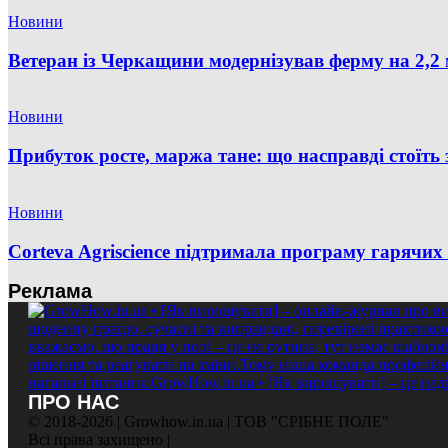
Новини
Ветеран із Черкащини модернізував ферму на 2,2
Новини
Прибуток росте, маржа тане: що насправді стоїт
Новини
Corteva Agriscience підтримала програму гарячих
Реклама
ПРО НАС
© 2018-2026 | Growhow.in.ua | ТОВ "СРІБНЕ ПОЛЕ"
Всі права захищено |