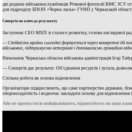
дві родини військовослужбовців Річкової флотилії ВМС ЗСУ от
для підрозділу БПОП «Чорна ласка» ГУНП у Черкаській області
Синергія як ключ до результату
Заступник СЕО МХП зі сталого розвитку, голова наглядової р
— Стійкість країни сьогодні формується через конкретні дії т
військових, підтримуємо ветеранів і допомагаємо громадам від
Начальник Черкаська обласна військова адміністрація Ігор Табу
— Синергія дає результат. Об’єднання ресурсів і зусиль дозвол
Спільна робота як основа відновлення
Організатори підкреслюють, що саме партнерство держави, бізн
обороноздатність і водночас закладати основу для відновлення 
Аби не пропустити найцікавішого, підписуйтесь на наш кана