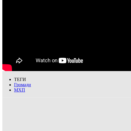
ТЕГИ
Громади
МХП