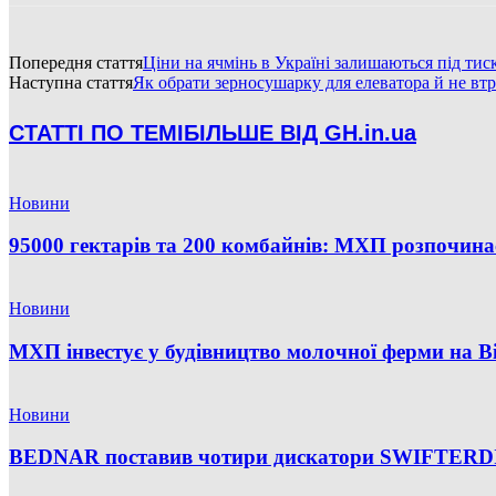
Попередня стаття
Ціни на ячмінь в Україні залишаються під ти
Наступна стаття
Як обрати зерносушарку для елеватора й не втр
СТАТТІ ПО ТЕМІ
БІЛЬШЕ ВІД GH.in.ua
Новини
95000 гектарів та 200 комбайнів: МХП розпочина
Новини
МХП інвестує у будівництво молочної ферми на В
Новини
BEDNAR поставив чотири дискатори SWIFTERDI