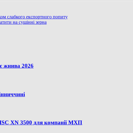
ском слабкого експортного попиту
атити на сушінні зерна
є жнива 2026
інниччині
SC XN 3500 для компанії МХП