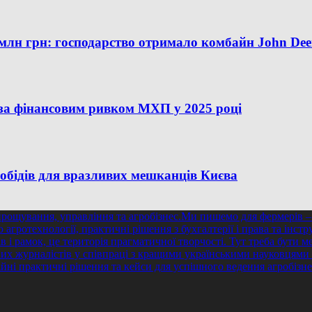
 млн грн: господарство отримало комбайн John Dee
ь за фінансовим ривком МХП у 2025 році
 обідів для вразливих мешканців Києва