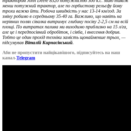
трактором John Deere 8520 потужністю 300 к.с. Маю також
менш потужний трактор, але по горбистому рельєфу йому
трохи важко йти. Робоча швидкість у нас 13-14 км/год. За
зміну робимо в середньому 35-40 га. Важливо, що навіть на
нерівних полях сівалка витримує глибину посіву 2-2,5 см на всій
площі. По витратах палива ми виходимо приблизно на 15 л/га,
але це і передпосівний обробіток, і сівба, і внесення добрив.
Тобто це один прохід техніки замість щонайменше трьох, —
підсумував
Віталій Кирнасівський
.
Аби не пропустити найцікавішого, підписуйтесь на наш
канал-
Telegram