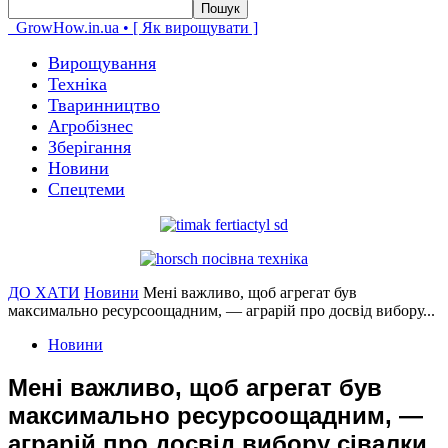
GrowHow.in.ua • [ Як вирощувати ]
Вирощування
Техніка
Тваринництво
Агробізнес
Зберігання
Новини
Спецтеми
ДО ХАТИ
Новини
Мені важливо, щоб агрегат був
максимально ресурсоощадним, — аграрій про досвід вибору...
Новини
Мені важливо, щоб агрегат був
максимально ресурсоощадним, —
аграрій про досвід вибору сівалки