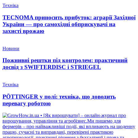
Техніка
TECNOMA приносить прибуток: аграрії Західної
України — про самохідні обприскувачі на
захисті врожаю
Новини
Пожнивні рештки під контролем: практичний
досвід з SWIFTERDISC і STRIEGEL
Техніка
PÖTTINGER у полі: техніка, що доводить
перевагу роботою