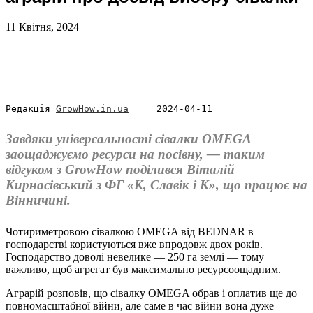
11 Квітня, 2024
Редакція 
GrowHow.in.ua
     2024-04-11
Завдяки універсальності сівалки OMEGA
заощаджуємо ресурси на посівну, — таким
відгуком з
GrowHow
поділився Віталій
Кирнасівський з ФГ «К, Славік і К», що працює на
Вінничині.
Чотириметровою сівалкою OMEGA від BEDNAR в
господарстві користуються вже впродовж двох років.
Господарство доволі невелике — 250 га землі — тому
важливо, щоб агрегат був максимально ресурсоощадним.
Аграрій розповів, що сівалку OMEGA обрав і оплатив ще до
повномасштабної війни, але саме в час війни вона дуже