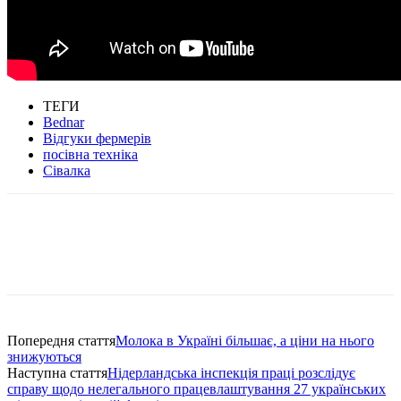
ТЕГИ
Bednar
Відгуки фермерів
посівна техніка
Сівалка
Попередня стаття
Молока в Україні більшає, а ціни на нього
знижуються
Наступна стаття
Нідерландська інспекція праці розслідує
справу щодо нелегального працевлаштування 27 українських