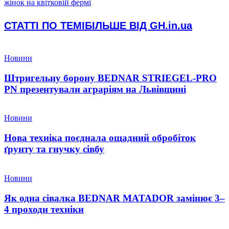
жінок на квітковій фермі
СТАТТІ ПО ТЕМІ
БІЛЬШЕ ВІД GH.in.ua
Новини
Штригельну борону BEDNAR STRIEGEL-PRO
PN презентували аграріям на Львівщині
Новини
Нова техніка поєднала ощадний обробіток
ґрунту та гнучку сівбу
Новини
Як одна сівалка BEDNAR MATADOR замінює 3–
4 проходи техніки