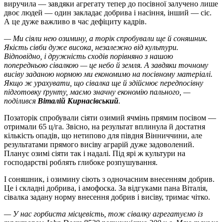
виручила — завдяки агрегату тепер до посівної залучено лише
двоє людей — один закладає добрива і насіння, інший — сіє.
А це дуже важливо в час дефіциту кадрів.
— Ми сіяли нею озимину, а торік спробували ще й соняшник.
Якість сівби дуже висока, незалежно від культури.
Відповідно, і дружність сходів порівняно з нашою
попередньою сівалкою — це небо й земля. А завдяки точному
висіву заданою нормою ми економимо на посівному матеріалі.
Якщо ж урахувати, що сівалка ще й здійснює передпосівну
підготовку ґрунту, маємо значну економію пального, —
поділився
Віталій Кирнасівський
.
Позаторік спробували сіяти озимий ячмінь прямим посівом —
отримали 65 ц/га. Звісно, на результат вплинула й достатня
кількість опадів, що нетипово для півдня Вінниччини, але
результатами прямого висіву аграрій дуже задоволений.
Планує озимі сіяти так і надалі. Під ярі ж культури на
господарстві роблять глибоке розпушування.
І соняшник, і озимину сіють з одночасним внесенням добрив.
Це і складні добрива, і амофоска. За відгуками пана Віталія,
сівалка задану норму внесення добрив і висіву, тримає чітко.
— У нас горбиста місцевість, тож сівалку агрегатуємо із