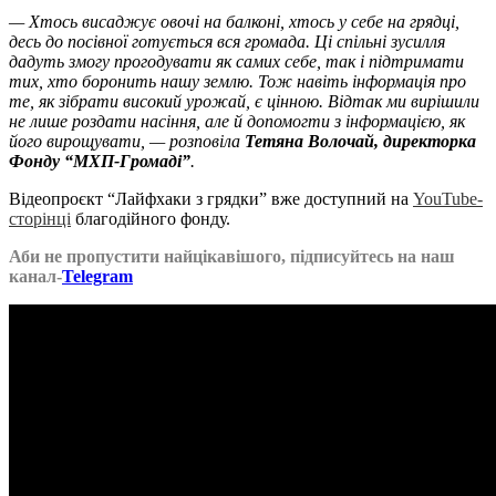
— Хтось висаджує овочі на балконі, хтось у себе на грядці,
десь до посівної готується вся громада. Ці спільні зусилля
дадуть змогу прогодувати як самих себе, так і підтримати
тих, хто боронить нашу землю. Тож навіть інформація про
те, як зібрати високий урожай, є цінною. Відтак ми вирішили
не лише роздати насіння, але й допомогти з інформацією, як
його вирощувати, — розповіла
Тетяна Волочай, директорка
Фонду “МХП-Громаді”
.
Відеопроєкт “Лайфхаки з грядки” вже доступний на
YouTube-
сторінці
благодійного фонду.
Аби не пропустити найцікавішого, підписуйтесь на наш
канал-
Telegram