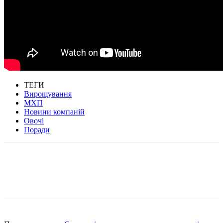
ТЕГИ
Вирощування
МХП
Новини компаній
Овочі
Поради