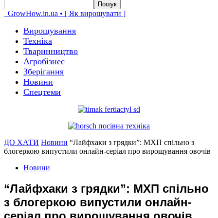
GrowHow.in.ua • [ Як вирощувати ]
Вирощування
Техніка
Тваринництво
Агробізнес
Зберігання
Новини
Спецтеми
ДО ХАТИ
Новини
“Лайфхаки з грядки”: МХП спільно з
блогеркою випустили онлайн-серіал про вирощування овочів
Новини
“Лайфхаки з грядки”: МХП спільно
з блогеркою випустили онлайн-
серіал про вирощування овочів