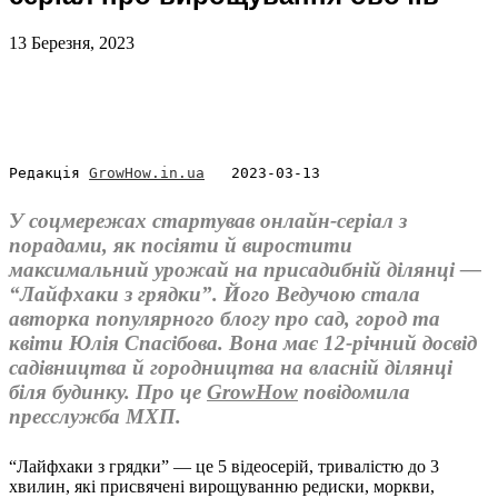
13 Березня, 2023
Редакція 
GrowHow.in.ua
   2023-03-13
У соцмережах стартував онлайн-серіал з
порадами, як посіяти й виростити
максимальний урожай на присадибній ділянці —
“Лайфхаки з грядки”. Його Ведучою стала
авторка популярного блогу про сад, город та
квіти Юлія Спасібова. Вона має 12-річний досвід
садівництва й городництва на власній ділянці
біля будинку. Про це
GrowHow
повідомила
пресслужба МХП.
“Лайфхаки з грядки” — це 5 відеосерій, тривалістю до 3
хвилин, які присвячені вирощуванню редиски, моркви,