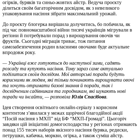
огірків, буряків та синьо-жовтих айстр. Ведуча проєкту
ділиться своїм багаторічним досвідом, як з невеликого
упаковування насіння зібрати максимальний урожай.
До проєкту блогерка вирішила долучитись, бо побачила, як
під час повномасштабної війни тисячі українців мігрували в
регіони й потребували порад з вирощування овочів чи
фруктів. Сьогодні міграція триває, тож питання
самозабезпечення родин власними овочами буде актуальне
впродовж року.
— Українці вже готуються до наступної зими, садять
розсаду та купують насіння. Тому зараз саме актуально
поділитися своїм досвідом. Мої авторські поради будуть
корисними як людям, які тільки починають вирощувати овочі
та хочуть отримати базові знання й поради, так і
досвідченим садівникам та городникам, які шукають нові
поради чи інсайти, — розповіла
Юлія Спасібова
.
Ідея створення освітнього онлайн-серіалу з корисним
контентом з’явилася у межах щорічної благодійної акції
“Посій насіння з МХП” від БФ “МХП-Громаді”. Цьогоріч
завдяки цій ініціативі домогосподарства у регіонах отримають
понад 155 тисяч наборів якісного насіння буряка, редиски,
петрушки, кабачка, моркви, огірка, а також суміш айстр.