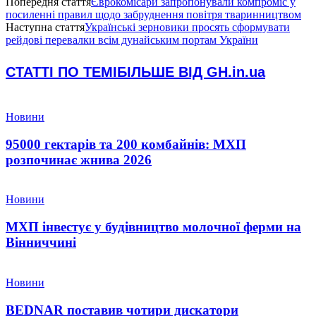
Попередня стаття
Єврокомісари запропонували компроміс у
посиленні правил щодо забруднення повітря тваринництвом
Наступна стаття
Українські зерновики просять сформувати
рейдові перевалки всім дунайським портам України
СТАТТІ ПО ТЕМІ
БІЛЬШЕ ВІД GH.in.ua
Новини
95000 гектарів та 200 комбайнів: МХП
розпочинає жнива 2026
Новини
МХП інвестує у будівництво молочної ферми на
Вінниччині
Новини
BEDNAR поставив чотири дискатори