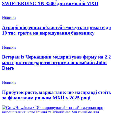
SWIFTERDISC XN 3500 для компанії МХП
Новини
Аграрії південних областей зможуть отримати до
10 тис. грн/га на вирощування бавовнику
Новини
Ветеран із Черкащини модернізував ферму на 2,2
млн грн: господарство отримало комбайн John
Deere
Новини
Прибуток росте, маржа тане: що насправді стоїть
за фінансовим ривком МХП у 2025 році