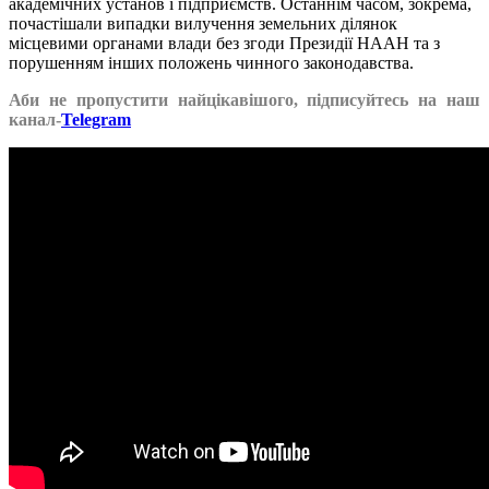
академічних установ і підприємств. Останнім часом, зокрема,
почастішали випадки вилучення земельних ділянок
місцевими органами влади без згоди Президії НААН та з
порушенням інших положень чинного законодавства.
Аби не пропустити найцікавішого, підписуйтесь на наш
канал-
Telegram