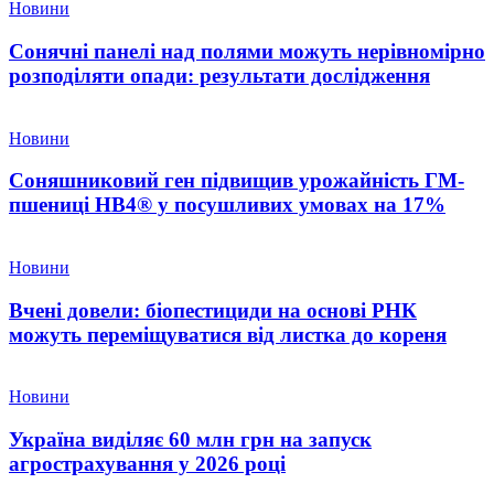
Новини
Сонячні панелі над полями можуть нерівномірно
розподіляти опади: результати дослідження
Новини
Соняшниковий ген підвищив урожайність ГМ-
пшениці HB4® у посушливих умовах на 17%
Новини
Вчені довели: біопестициди на основі РНК
можуть переміщуватися від листка до кореня
Новини
Україна виділяє 60 млн грн на запуск
агрострахування у 2026 році