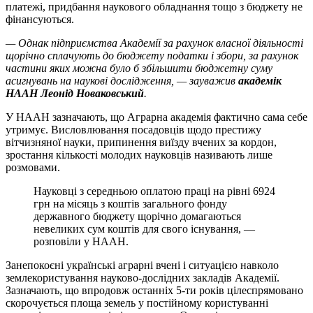
платежі, придбання наукового обладнання тощо з бюджету не
фінансуються.
—
Однак підприємства Академії за рахунок власної діяльності
щорічно сплачують до бюджету податки і збори, за рахунок
частини яких можна було б збільшити бюджетну суму
асигнувань на наукові дослідження,
—
зауважив
академік
НААН Леонід Новаковський
.
У НААН зазначають, що Аграрна академія фактично сама себе
утримує. Висловлювання посадовців щодо престижу
вітчизняної науки, припинення виїзду вчених за кордон,
зростання кількості молодих науковців називають лише
розмовами.
Науковці з середньою оплатою праці на рівні 6924
грн на місяць з коштів загального фонду
державного бюджету щорічно домагаються
невеликих сум коштів для свого існування,
—
розповіли у НААН.
Занепокоєні українські аграрні вчені і ситуацією навколо
землекористування науково-дослідних закладів Академії.
Зазначають, що впродовж останніх 5-ти років цілеспрямовано
скорочується площа земель у постійному користуванні