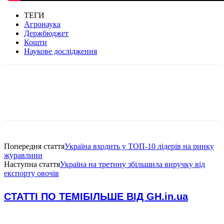
ТЕГИ
Агронаука
Держбюджет
Кошти
Наукове дослідження
Попередня стаття
Україна входить у ТОП-10 лідерів на ринку
журавлини
Наступна стаття
Україна на третину збільшила виручку від
експорту овочів
СТАТТІ ПО ТЕМІ
БІЛЬШЕ ВІД GH.in.ua