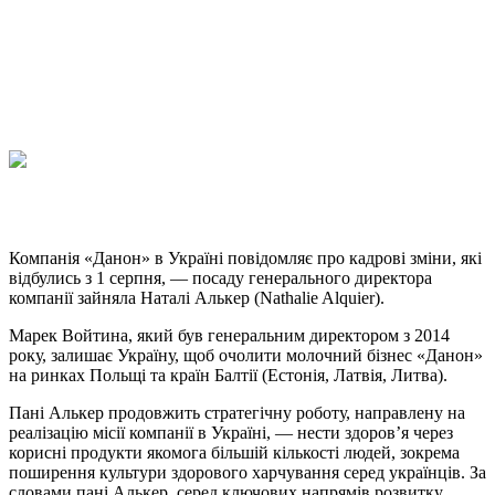
Компанія «Данон» в Україні повідомляє про кадрові зміни, які
відбулись з 1 серпня, — посаду генерального директора
компанії зайняла Наталі Алькер (Nathalie Alquier).
Марек Войтина, який був генеральним директором з 2014
року, залишає Україну, щоб очолити молочний бізнес «Данон»
на ринках Польщі та країн Балтії (Естонія, Латвія, Литва).
Пані Алькер продовжить стратегічну роботу, направлену на
реалізацію місії компанії в Україні, — нести здоров’я через
корисні продукти якомога більшій кількості людей, зокрема
поширення культури здорового харчування серед українців. За
словами пані Алькер, серед ключових напрямів розвитку