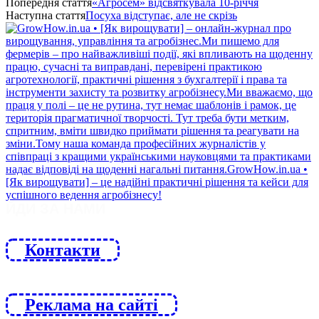
Попередня стаття
«Агросем» відсвяткувала 10-річчя
Наступна стаття
Посуха відступає, але не скрізь
ЙДИ ЗА НАМИ
Контакти
Реклама на сайті