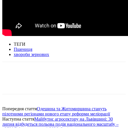
ТЕГИ
Пшениця
хвороби зернових
Попередня стаття
Одещина та Житомирщина стануть
пілотними регіонами нового етапу реформи меліорації
Наступна стаття
Майбутнє агросектору на Львівщині: 30
липня відбудеться польова подія національного масштабу –