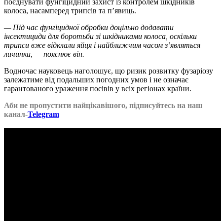
поєднувати фунгіцидний захист із контролем шкідників
колоса, насамперед трипсів та п’явиць.
— Під час фунгіцидної обробки доцільно додавати
інсектициди для боротьби зі шкідниками колоса, оскільки
трипси вже відклали яйця і найближчим часом з’являться
личинки, — пояснює він.
Водночас науковець наголошує, що ризик розвитку фузаріозу
залежатиме від подальших погодних умов і не означає
гарантованого ураження посівів у всіх регіонах країни.
Аби не пропустити найцікавішого, підписуйтесь на наш
канал-
Telegram