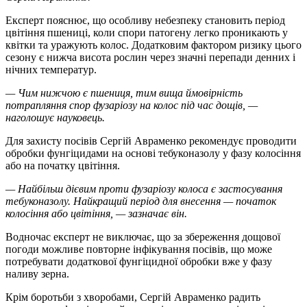
Експерт пояснює, що особливу небезпеку становить період
цвітіння пшениці, коли спори патогену легко проникають у
квітки та уражують колос. Додатковим фактором ризику цього
сезону є нижча висота рослин через значні перепади денних і
нічних температур.
— Чим нижчою є пшениця, тим вища ймовірність
потрапляння спор фузаріозу на колос під час дощів, —
наголошує науковець.
Для захисту посівів Сергій Авраменко рекомендує проводити
обробки фунгіцидами на основі тебуконазолу у фазу колосіння
або на початку цвітіння.
— Найбільш дієвим проти фузаріозу колоса є застосування
тебуконазолу. Найкращий період для внесення — початок
колосіння або цвітіння, — зазначає він.
Водночас експерт не виключає, що за збереження дощової
погоди можливе повторне інфікування посівів, що може
потребувати додаткової фунгіцидної обробки вже у фазу
наливу зерна.
Крім боротьби з хворобами, Сергій Авраменко радить