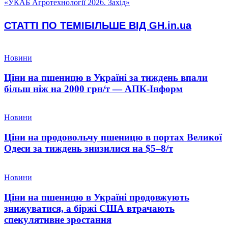
«УКАБ Агротехнології 2026. Захід»
СТАТТІ ПО ТЕМІ
БІЛЬШЕ ВІД GH.in.ua
Новини
Ціни на пшеницю в Україні за тиждень впали
більш ніж на 2000 грн/т — АПК-Інформ
Новини
Ціни на продовольчу пшеницю в портах Великої
Одеси за тиждень знизилися на $5–8/т
Новини
Ціни на пшеницю в Україні продовжують
знижуватися, а біржі США втрачають
спекулятивне зростання