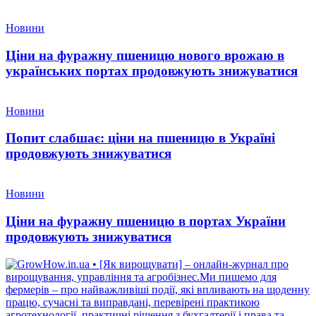
Новини
Ціни на фуражну пшеницю нового врожаю в
українських портах продовжують знижуватися
Новини
Попит слабшає: ціни на пшеницю в Україні
продовжують знижуватися
Новини
Ціни на фуражну пшеницю в портах України
продовжують знижуватися