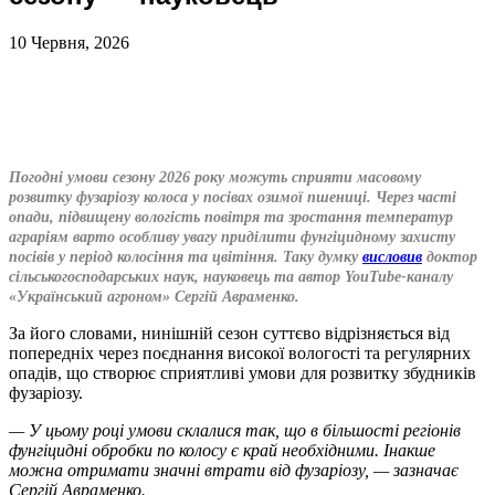
10 Червня, 2026
Погодні умови сезону 2026 року можуть сприяти масовому
розвитку фузаріозу колоса у посівах озимої пшениці. Через часті
опади, підвищену вологість повітря та зростання температур
аграріям варто особливу увагу приділити фунгіцидному захисту
посівів у період колосіння та цвітіння. Таку думку
висловив
доктор
сільськогосподарських наук, науковець та автор YouTube-каналу
«Український агроном» Сергій Авраменко.
За його словами, нинішній сезон суттєво відрізняється від
попередніх через поєднання високої вологості та регулярних
опадів, що створює сприятливі умови для розвитку збудників
фузаріозу.
— У цьому році умови склалися так, що в більшості регіонів
фунгіцидні обробки по колосу є край необхідними. Інакше
можна отримати значні втрати від фузаріозу, — зазначає
Сергій Авраменко.