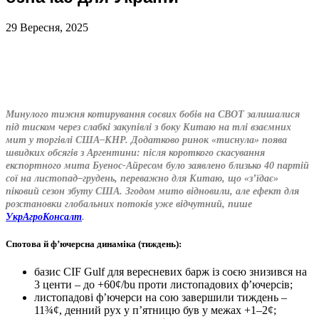
29 Вересня, 2025
Минулого тижня котирування соєвих бобів на CBOT залишалися
під тиском через слабкі закупівлі з боку Китаю на тлі взаємних
мит у торгівлі США–КНР. Додатково ринок «тиснула» поява
швидких обсягів з Аргентини: після короткого скасування
експортного мита Буенос-Айресом було заявлено близько 40 партій
сої на листопад–грудень, переважно для Китаю, що «з’їдає»
піковий сезон збуту США. Згодом мито відновили, але ефект для
розстановки глобальних потоків уже відчутний, пише
УкрАгроКонсалт
.
Спотова й ф’ючерсна динаміка (тиждень):
базис CIF Gulf для вересневих барж із соєю знизився на
3 центи – до +60¢/bu проти листопадових ф’ючерсів;
листопадові ф’ючерси на сою завершили тиждень –
11¾¢, денний рух у п’ятницю був у межах +1–2¢;