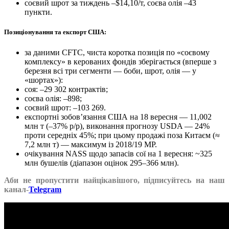
соєвий шрот за тиждень –$14,10/т, соєва олія –43
пункти.
Позиціонування та експорт США:
за даними CFTC, чиста коротка позиція по «соєвому
комплексу» в керованих фондів зберігається (вперше з
березня всі три сегменти — боби, шрот, олія — у
«шортах»):
соя: –29 302 контрактів;
соєва олія: –898;
соєвий шрот: –103 269.
експортні зобов’язання США на 18 вересня — 11,002
млн т (–37% р/р), виконання прогнозу USDA — 24%
проти середніх 45%; при цьому продажі поза Китаєм (≈
7,2 млн т) — максимум із 2018/19 МР.
очікування NASS щодо запасів сої на 1 вересня: ~325
млн бушелів (діапазон оцінок 295–366 млн).
Аби не пропустити найцікавішого, підписуйтесь на наш
канал-
Telegram