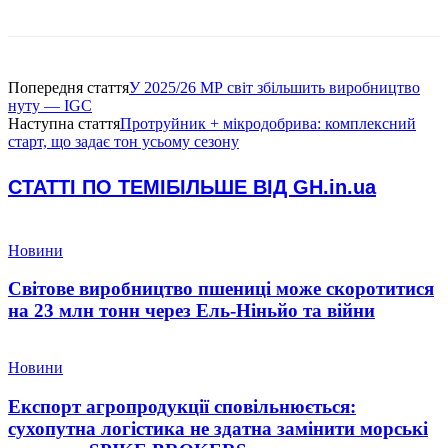
Попередня стаття
У 2025/26 МР світ збільшить виробництво
нуту — IGC
Наступна стаття
Протруйник + мікродобрива: комплексний
старт, що задає тон усьому сезону
СТАТТІ ПО ТЕМІ
БІЛЬШЕ ВІД GH.in.ua
Новини
Світове виробництво пшениці може скоротитися
на 23 млн тонн через Ель-Ніньйо та війни
Новини
Експорт агропродукції сповільнюється:
сухопутна логістика не здатна замінити морські