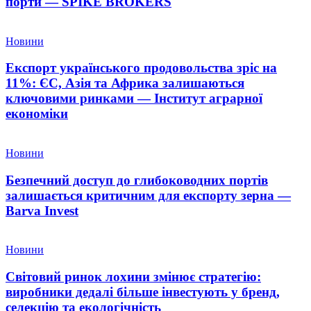
порти — SPIKE BROKERS
Новини
Експорт українського продовольства зріс на
11%: ЄС, Азія та Африка залишаються
ключовими ринками — Інститут аграрної
економіки
Новини
Безпечний доступ до глибоководних портів
залишається критичним для експорту зерна —
Barva Invest
Новини
Світовий ринок лохини змінює стратегію:
виробники дедалі більше інвестують у бренд,
селекцію та екологічність