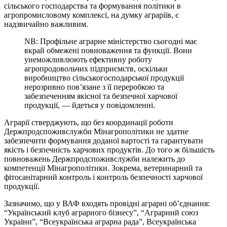
сільського господарства та формування політики в
агропромисловому комплексі, на думку аграріїв, є
надзвичайно важливим.
NB: Профільне аграрне міністерство сьогодні має
вкрай обмежені повноваження та функції. Вони
унеможливлюють ефективну роботу
агропродовольчих підприємств, оскільки
виробництво сільськогосподарської продукції
нерозривно пов’язане з її переробкою та
забезпеченням якісної та безпечної харчової
продукції,
—
йдеться у повідомленні.
Аграрії стверджують, що без координації роботи
Держпродспоживслужби Мінагрополітики не здатне
забезпечити формування доданої вартості та гарантувати
якість і безпечність харчових продуктів. До того ж більшість
повноважень Держпродспоживслужби належить до
компетенції Мінагрополітики. Зокрема, ветеринарний та
фітосанітарний контроль і контроль безпечності харчової
продукції.
Зазначимо, що у ВАФ входять провідні аграрні об’єднання:
“Український клуб аграрного бізнесу”, “Аграрний союз
України”, “Всеукраїнська аграрна рада”, Всеукраїнська