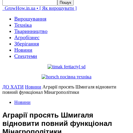
GrowHow.in.ua • [ Як вирощувати ]
Вирощування
Техніка
Тваринництво
Агробізнес
Зберігання
Новини
Спецтеми
ДО ХАТИ
Новини
Аграрії просять Шмигаля відновити
повний функціонал Мінагрополітики
Новини
Аграрії просять Шмигаля
відновити повний функціонал
Мінагрополітики