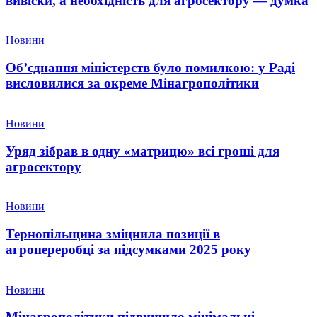
вивіски, а необхідність для агросектору — думка
Новини
Об’єднання міністерств було помилкою: у Раді
висловилися за окреме Мінагрополітики
Новини
Уряд зібрав в одну «матрицю» всі гроші для
агросектору
Новини
Тернопільщина зміцнила позиції в
агропереробці за підсумками 2025 року
Новини
Мінагрополітики підвищило мінімальні