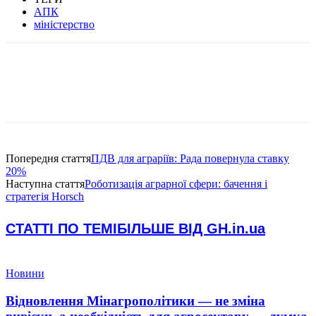
АПК
міністерство
Попередня стаття
ПДВ для аграріїв: Рада повернула ставку
20%
Наступна стаття
Роботизація аграрної сфери: бачення і
стратегія Horsch
СТАТТІ ПО ТЕМІ
БІЛЬШЕ ВІД GH.in.ua
Новини
Відновлення Мінагрополітики — не зміна