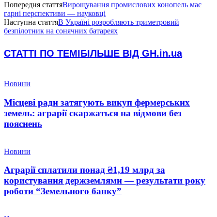
Попередня стаття
Вирощування промислових конопель має
гарні перспективи — науковці
Наступна стаття
В Україні розробляють триметровий
безпілотник на сонячних батареях
СТАТТІ ПО ТЕМІ
БІЛЬШЕ ВІД GH.in.ua
Новини
Місцеві ради затягують викуп фермерських
земель: аграрії скаржаться на відмови без
пояснень
Новини
Аграрії сплатили понад ₴1,19 млрд за
користування держземлями — результати року
роботи “Земельного банку”