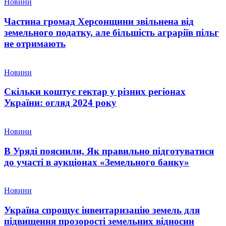
Новини
Частина громад Херсонщини звільнена від
земельного податку, але більшість аграріїв пільг
не отримають
Новини
Скільки коштує гектар у різних регіонах
України: огляд 2024 року
Новини
В Уряді пояснили, Як правильно підготуватися
до участі в аукціонах «Земельного банку»
Новини
Україна спрощує інвентаризацію земель для
підвищення прозорості земельних відносин