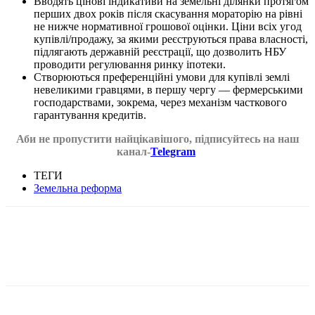
Вводять цінові індикативи на земельні ділянки протягом
перших двох років після скасування мораторію на рівні
не нижче нормативної грошової оцінки. Ціни всіх угод
купівлі/продажу, за якими реєструються права власності,
підлягають державній реєстрації, що дозволить НБУ
проводити регулювання ринку іпотеки.
Створюються преференційні умови для купівлі землі
невеликими гравцями, в першу чергу — фермерськими
господарствами, зокрема, через механізм часткового
гарантування кредитів.
Аби не пропустити найцікавішого, підписуйтесь на наш
канал-
Telegram
ТЕГИ
Земельна реформа