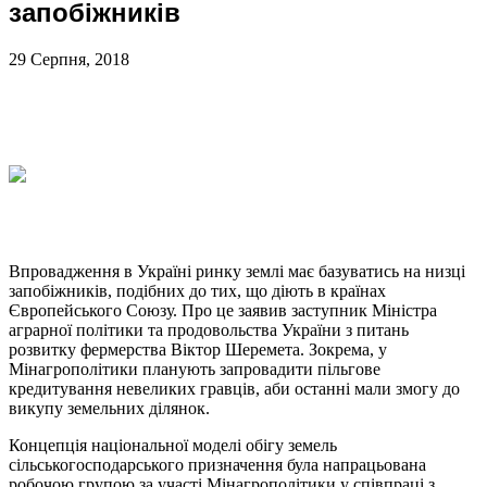
запобіжників
29 Серпня, 2018
Впровадження в Україні ринку землі має базуватись на низці
запобіжників, подібних до тих, що діють в країнах
Європейського Союзу. Про це заявив заступник Міністра
аграрної політики та продовольства України з питань
розвитку фермерства Віктор Шеремета. Зокрема, у
Мінагрополітики планують запровадити пільгове
кредитування невеликих гравців, аби останні мали змогу до
викупу земельних ділянок.
Концепція національної моделі обігу земель
сільськогосподарського призначення була напрацьована
робочою групою за участі Мінагрополітики у співпраці з