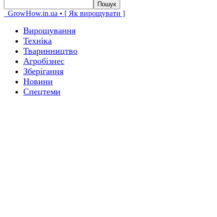
GrowHow.in.ua • [ Як вирощувати ]
Вирощування
Техніка
Тваринництво
Агробізнес
Зберігання
Новини
Спецтеми