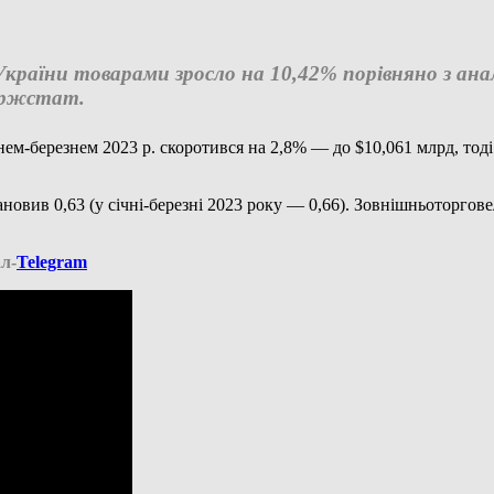
лі України товарами зросло на 10,42% порівняно з ан
ержстат.
чнем-березнем 2023 р. скоротився на 2,8% — до $10,061 млрд, тод
ановив 0,63 (у січні-березні 2023 року — 0,66). Зовнішньоторгов
л-
Telegram