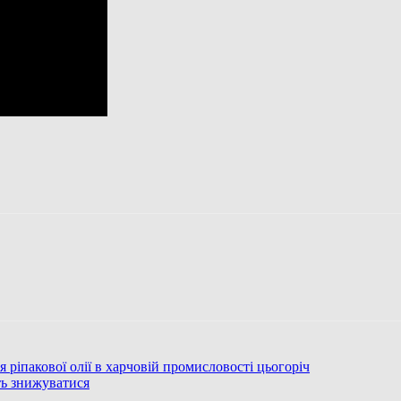
ріпакової олії в харчовій промисловості цьогоріч
ть знижуватися