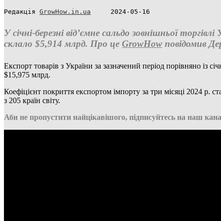
Редакція 
GrowHow.in.ua
     2024-05-16
У січні-березні від’ємне сальдо зовнішньої торгів
склало $5,914 млрд. Про це
GrowHow
повідомив Д
Експорт товарів з України за зазначений період порівняно із сі
$15,975 млрд.
Коефіцієнт покриття експортом імпорту за три місяці 2024 р. ст
з 205 країн світу.
Аби не пропустити найцікавішого, підписуйтесь на наш кана