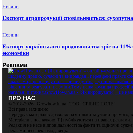
Новини
Експорт агропродукції сповільнюється: сухопут
Новини
Експорт українського продовольства зріс на 11
економіки
Реклама
ПРО НАС
© 2018-2026 | Growhow.in.ua | ТОВ "СРІБНЕ ПОЛЕ"
Всі права захищено |
Передрук матеріалів дозволяється тільки за умови прямого,
Матеріали з позначкою [Р] публікуються на правах реклами.
Редакція не несе відповідальності за факти та оціночні судж
реклами несе рекламодавець.