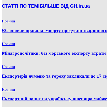
СТАТТІ ПО ТЕМІ
БІЛЬШЕ ВІД GH.in.ua
Новини
ЄС оновив правила імпорту продукції тваринного
Новини
Мінагрополітики: без морського експорту втрати 
Новини
Експортерів ячменю та гороху закликали до 17 с
Новини
Експортний попит на українську пшеницю майже 