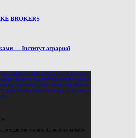
 SPIKE BROKERS
ками — Інститут аграрної
.ua
аконодавством відповідальність за зміст