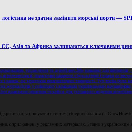
на логістика не здатна замінити морські порти —
%: ЄС, Азія та Африка залишаються ключовими рин
 відкритого для пошукових систем, гіперпосилання на GrowHow.in
ення, оприлюднені у рекламних матеріалах. Згідно з українським з