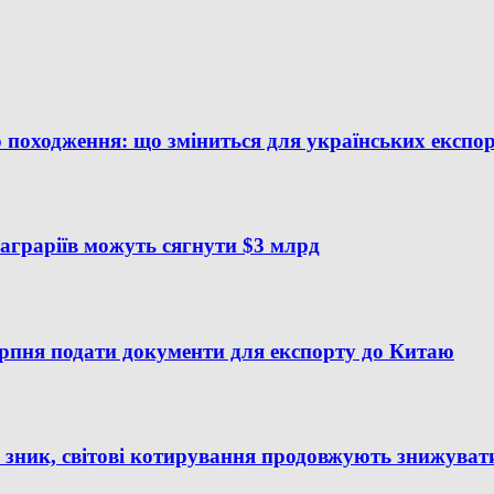
 походження: що зміниться для українських експор
аграріїв можуть сягнути $3 млрд
ерпня подати документи для експорту до Китаю
зник, світові котирування продовжують знижуват