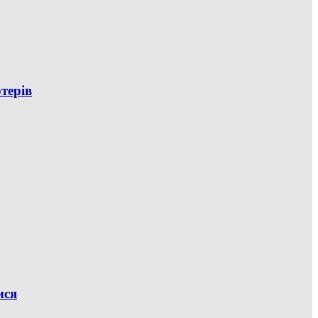
терів
ися