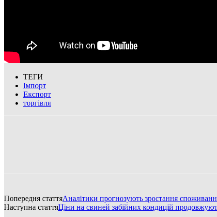
ТЕГИ
Імпорт
Експорт
торгівля
Попередня стаття
Аналітики прогнозують зростання споживання 
Наступна стаття
Ціни на свиней забійних кондицій продовжую