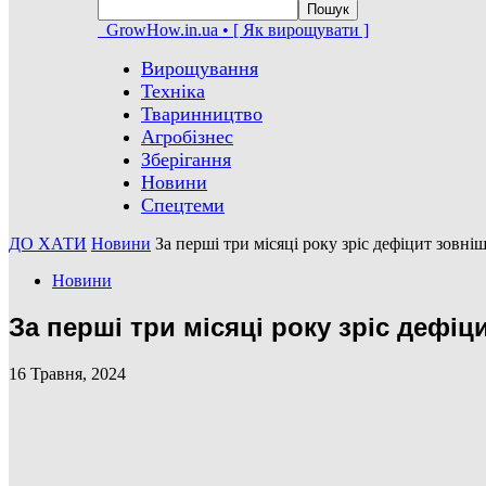
GrowHow.in.ua • [ Як вирощувати ]
Вирощування
Техніка
Тваринництво
Агробізнес
Зберігання
Новини
Спецтеми
ДО ХАТИ
Новини
За перші три місяці року зріс дефіцит зовні
Новини
За перші три місяці року зріс дефіц
16 Травня, 2024