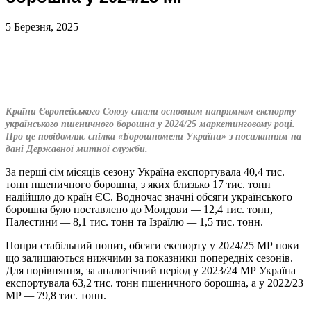
5 Березня, 2025
Країни Європейського Союзу стали основним напрямком експорту
українського пшеничного борошна у 2024/25 маркетинговому році.
Про це повідомляє спілка «Борошномели України» з посиланням на
дані Державної митної служби.
За перші сім місяців сезону Україна експортувала 40,4 тис.
тонн пшеничного борошна, з яких близько 17 тис. тонн
надійшло до країн ЄС. Водночас значні обсяги українського
борошна було поставлено до Молдови
—
12,4 тис. тонн,
Палестини
—
8,1 тис. тонн та Ізраїлю
—
1,5 тис. тонн.
Попри стабільний попит, обсяги експорту у 2024/25 МР поки
що залишаються нижчими за показники попередніх сезонів.
Для порівняння, за аналогічний період у 2023/24 МР Україна
експортувала 63,2 тис. тонн пшеничного борошна, а у 2022/23
МР
—
79,8 тис. тонн.