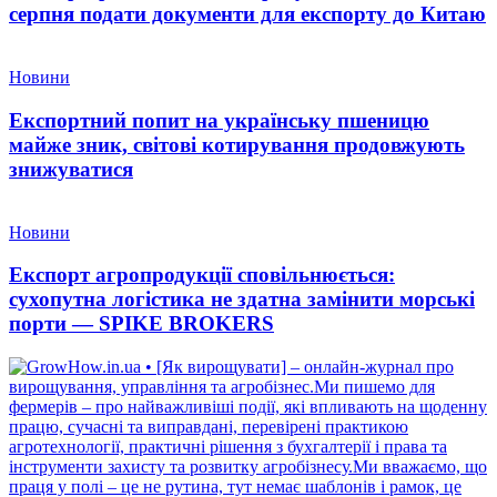
серпня подати документи для експорту до Китаю
Новини
Експортний попит на українську пшеницю
майже зник, світові котирування продовжують
знижуватися
Новини
Експорт агропродукції сповільнюється:
сухопутна логістика не здатна замінити морські
порти — SPIKE BROKERS