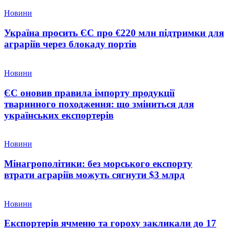
Новини
Україна просить ЄС про €220 млн підтримки для
аграріїв через блокаду портів
Новини
ЄС оновив правила імпорту продукції
тваринного походження: що зміниться для
українських експортерів
Новини
Мінагрополітики: без морського експорту
втрати аграріїв можуть сягнути $3 млрд
Новини
Експортерів ячменю та гороху закликали до 17