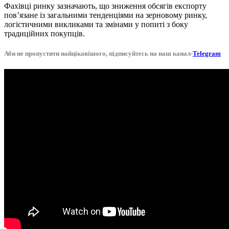
Фахівці ринку зазначають, що зниження обсягів експорту
пов’язане із загальними тенденціями на зерновому ринку,
логістичними викликами та змінами у попиті з боку
традиційних покупців.
Аби не пропустити найцікавішого, підписуйтесь на наш канал-
Telegram