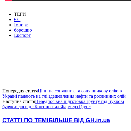
ТЕГИ
ЄС
Імпорт
борошно
Експорт
Попередня стаття
Ціни на соняшник та соняшникову олію в
Україні падають на тлі здешевлення нафти та рослинних олій
Наступна стаття
Передпосівна підготовка ґрунту під цукрові
буряки: досвід «Контінентал Фармерз Груп»
СТАТТІ ПО ТЕМІ
БІЛЬШЕ ВІД GH.in.ua