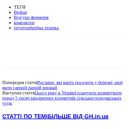
ТЕГИ
Bednar
Відгуки фермерів
компактор
ґрунтообробна техніка
Попередня стаття
Рослини, які варто посадити у березні, щоб
мати гарний ранній врожай
Наступна стаття
Цього року в Україні планують розмінувати
понад 5 тисяч квадратних кілометрів сільськогосподарських
угідь
СТАТТІ ПО ТЕМІ
БІЛЬШЕ ВІД GH.in.ua