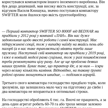
користувався компактором іншого іноземного виробника. Він
був дещо дешевший, мав високу якість конструкції, але, за
відгуком Василя Книшука, значно поступався компактору
SWIFTER коли йшлося про якість ґрунтообробітку.
— Перший компактор SWIFTER SO 8000F від BEDNAR ми
придбали у 2012 році у компанії «ЛАН». Він нас дуже
задовольнив щодо якості роботи і самої конструкції. Має
підпружинені секції, тож у випадку наїзду на якийсь пень або
пагорб (а в нас таке трапляється) міняти треба лише
пружину. Наступний свій компактор ми придбали у 2019 році,
і вже в новішій моделі рама суцільна, тож у разі пошкодження
треба ремонтувати цілу раму. Але це ще проблема деяких
наших ґрунтів. Буває таке, що трактор іде, а за ним — іскри
через велику кількість каміння. Відповідно, на такому ґрунті
робочі органи зношуються швидше, — поділився аграрій.
Третього свого компактора господарство придбало торік, коли
зрозуміли, що залишилось мало часу на підготовку до сівби і
два компактора не впораються в оптимальні строки.
На господарстві обробляють 6 тис. га. Вночі не працюють, а за
день один агрегат робить 60-70 га або трохи менше залежно