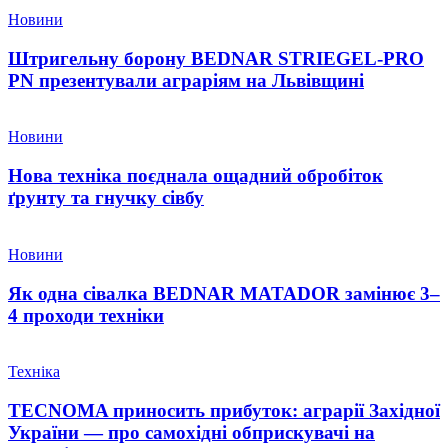
Новини
Штригельну борону BEDNAR STRIEGEL-PRO
PN презентували аграріям на Львівщині
Новини
Нова техніка поєднала ощадний обробіток
ґрунту та гнучку сівбу
Новини
Як одна сівалка BEDNAR MATADOR замінює 3–
4 проходи техніки
Техніка
TECNOMA приносить прибуток: аграрії Західної
України — про самохідні обприскувачі на