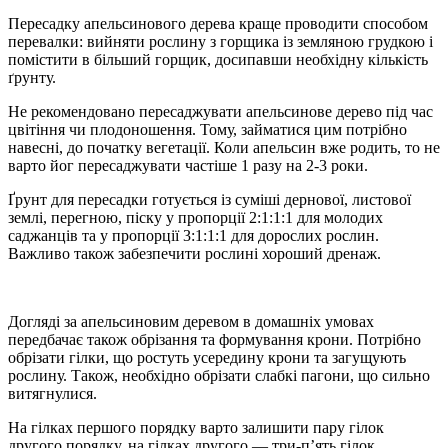
Пересадку апельсинового дерева краще проводити способом
перевалки: вийняти рослину з горщика із земляною грудкою і
помістити в більший горщик, досипавши необхідну кількість
ґрунту.
Не рекомендовано пересаджувати апельсинове дерево під час
цвітіння чи плодоношення. Тому, займатися цим потрібно
навесні, до початку вегетації. Коли апельсин вже родить, то не
варто йог пересаджувати частіше 1 разу на 2-3 роки.
Ґрунт для пересадки готується із суміші дернової, листової
землі, перегною, піску у пропорції 2:1:1:1 для молодих
саджанців та у пропорції 3:1:1:1 для дорослих рослин.
Важливо також забезпечити рослині хороший дренаж.
Догляді за апельсиновим деревом в домашніх умовах
передбачає також обрізання та формування крони. Потрібно
обрізати гілки, що ростуть усередину крони та загущують
рослину. Також, необхідно обрізати слабкі пагони, що сильно
витягнулися.
На гілках першого порядку варто залишити пару гілок
другого порядку, на гілках другого — три-п’ять гілок