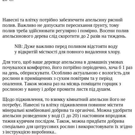
Навесні та влітку потрібно забезпечити апельсину рясний
полив. Важливо не допускати пересихання ґрунту, тому
полив треба здійснювати регулярно і помірно. Восени полив
апельсинового дерева слід скоротити до 2 разів на тиждень.
NB: Дуже важливо перед поливом відстояти воду
у відкритій місткості для повного видалення хлору.
Для того, щоб ваше деревце апельсина в домашніх умовах
почувалося комфортно, його потрібно періодично, хоча б 1 раз
на день, обприскувати. Особливо актуальною є вологість для
рослини в приміщеннях з сухим повітрям та у період
опалення. Також можна раз на місяць поміщати горщик з
рослиною у ванну і добре промити листя під душем.
Щодо підживлення, то взимку кімнатний апельсин його не
потребує. Навесні та влітку підживлення повинне містити
мінеральні комбіновані добрива та органічні. Можна удобрити
апельсин розведеним у воді (1 до 20) і настояним впродовж
тижня курячим послідом. Також, можна придбати добрива
спеціально для цитрусових рослин і використовувати їх згідно
з інструкцією виробника..