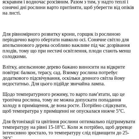
яскравим і водночас розсіяним. Разом з тим, у надто теплі і
сонячні дні рослини варто притіняти, щоб уберегти від опіків
на листі.
Для рівномірного розвитку крони, горщик із рослиною
періодично варто обертати навколо осі. Сонячне світло для
апельсинового дерева особливо важливе під час дозрівання
плодів, тому що при нестачі освітлення, плоди стають менш
солодкими.
Влітку, апельсинове дерево бажано виносити на відкрите
повітря: балкон, терасу, сад. Взимку рослина потребує
додаткового підсвічування, оскільки денного світла йому
недостатньо. Для цього підійде звичайна лампа.
Щодо температурного режиму, то варто пам’ятати, що це
тропічна рослина, тому не можна допускати попадання
холоду в приміщення, де вона росте. Потрібно слідкувати,
щоб температура у приміщенні не опускалася нижче 5°C.
Для бутонізації та цвітіння рослини оптимально підтримувати
температуру на рівні 15-18°C. Коли ж потрібно, щоб деревце
інтенсивно зростало, то температуру слід підвищити до 25-
28°C.