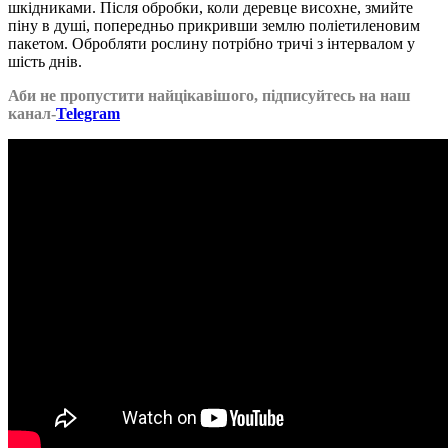
шкідниками. Після обробки, коли деревце висохне, змийте
піну в душі, попередньо прикривши землю поліетиленовим
пакетом. Обробляти рослину потрібно тричі з інтервалом у
шість днів.
Аби не пропустити найцікавішого, підписуйтесь на наш
канал-
Telegram