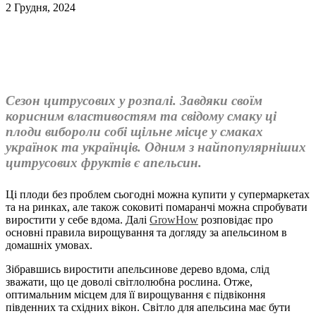
2 Грудня, 2024
Сезон цитрусових у розпалі. Завдяки своїм
корисним властивостям та свідому смаку ці
плоди вибороли собі щільне місце у смаках
українок та українців. Одним з найпопулярніших
цитрусових фруктів є апельсин.
Ці плоди без проблем сьогодні можна купити у супермаркетах
та на ринках, але також соковиті помаранчі можна спробувати
виростити у себе вдома. Далі
GrowHow
розповідає про
основні правила вирощування та догляду за апельсином в
домашніх умовах.
Зібравшись виростити апельсинове дерево вдома, слід
зважати, що це доволі світлолюбна рослина. Отже,
оптимальним місцем для її вирощування є підвіконня
південних та східних вікон. Світло для апельсина має бути