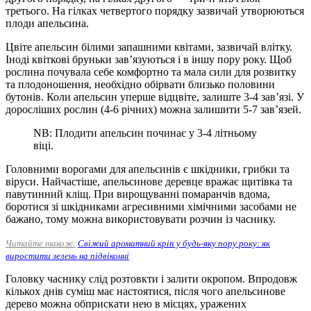
третього. На гілках четвертого порядку зазвичай утворюються
плоди апельсина.
Цвіте апельсин білими запашними квітами, зазвичай влітку.
Іноді квіткові бруньки зав’язуються і в іншу пору року. Щоб
рослина почувала себе комфортно та мала сили для розвитку
та плодоношення, необхідно обірвати близько половини
бутонів. Коли апельсин уперше відцвіте, залиште 3-4 зав’язі. У
доросліших рослин (4-6 річних) можна залишити 5-7 зав’язей.
NB: Плодити апельсин починає у 3-4 літньому
віці.
Головними ворогами для апельсинів є шкідники, грибки та
віруси. Найчастіше, апельсинове деревце вражає щитівка та
павутинний кліщ. При вирощуванні помаранчів вдома,
боротися зі шкідниками агресивними хімічними засобами не
бажано, тому можна використовувати розчин із часнику.
Читайте також:
Свіжий ароматний кріп у будь-яку пору року: як
виростити зелень на підвіконні
Головку часнику слід розтовкти і залити окропом. Впродовж
кількох днів суміш має настоятися, після чого апельсинове
дерево можна обприскати нею в місцях, уражених