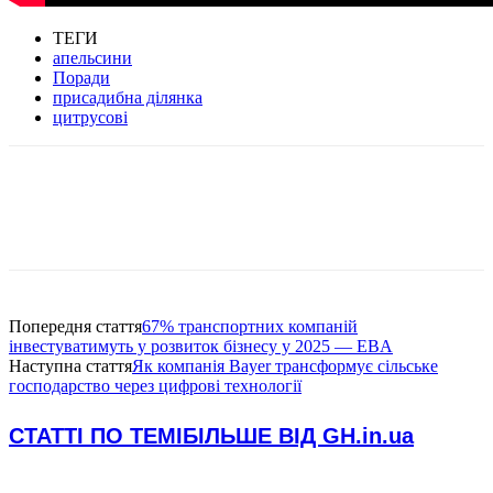
ТЕГИ
апельсини
Поради
присадибна ділянка
цитрусові
Попередня стаття
67% транспортних компаній
інвестуватимуть у розвиток бізнесу у 2025 — EBA
Наступна стаття
Як компанія Bayer трансформує сільське
господарство через цифрові технології
СТАТТІ ПО ТЕМІ
БІЛЬШЕ ВІД GH.in.ua