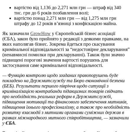
вартістю від 1,136 до 2,271 млн грн — штраф від 340
тис. грн до 6 років позбавлення волі;
вартістю понад 2,271 млн грн — від 1,275 млн грн
штрафу до 12 років в’язниці з конфіскацією майна.
Як зазначили
GrowHow
у Європейській бізнес асоціації
(ЄБА), закон було прийнято у редакції з деякими правками, на
яких наполягав бізнес. Зокрема йдеться про скасування
кримінальної відповідальності за “недостовірне декларування”
(ненавмисні помилки при декларуванні). Також були значно
підвищені порогові значення вартості порушень для
застосування саме кримінальної відповідальності.
— Функцію контролю щодо згаданих правопорушень буде
покладено на Держмитслужбу та Бюро економічної безпеки
(БЕБ). Результати першого півріччя щодо ситуації з
криміналізацією контрабанди підакцизних товарів свідчать
про необхідність реальних реформ в Держмитслужбі,
підвищення мотивації та фінансового забезпечення митників,
підвищення їхнього професіоналізму, а також про необхідність
розвитку взаємодії з митними органами суміжних держав в
рамках міжнародного митного співробітництва, — зазначили
у
ЄБА
.