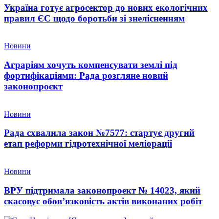
Україна готує агросектор до нових екологічних
правил ЄС щодо боротьби зі знелісненням
Новини
Аграріям хочуть компенсувати землі під
фортифікаціями: Рада розгляне новий
законопроєкт
Новини
Рада схвалила закон №7577: стартує другий
етап реформи гідротехнічної меліорації
Новини
ВРУ підтримала законопроект № 14023, який
скасовує обов’язковість актів виконаних робіт