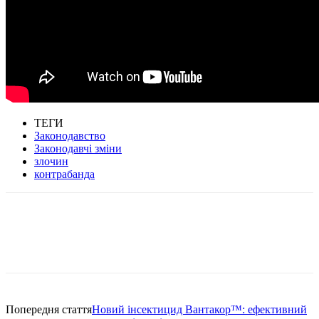
ТЕГИ
Законодавство
Законодавчі зміни
злочин
контрабанда
Попередня стаття
Новий інсектицид Вантакор™: ефективний