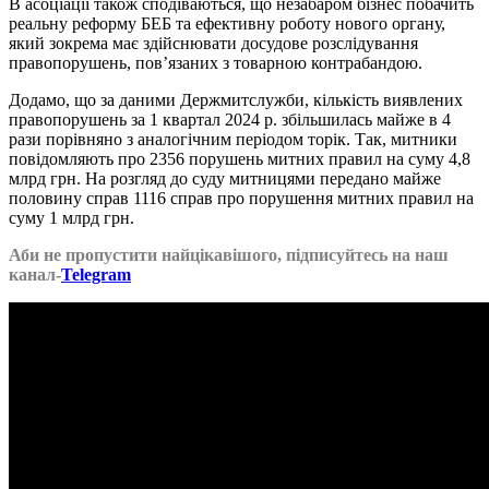
В асоціації також сподіваються, що незабаром бізнес побачить
реальну реформу БЕБ та ефективну роботу нового органу,
який зокрема має здійснювати досудове розслідування
правопорушень, пов’язаних з товарною контрабандою.
Додамо, що за даними Держмитслужби, кількість виявлених
правопорушень за 1 квартал 2024 р. збільшилась майже в 4
рази порівняно з аналогічним періодом торік. Так, митники
повідомляють про 2356 порушень митних правил на суму 4,8
млрд грн. На розгляд до суду митницями передано майже
половину справ 1116 справ про порушення митних правил на
суму 1 млрд грн.
Аби не пропустити найцікавішого, підписуйтесь на наш
канал-
Telegram