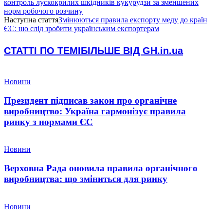
контроль лускокрилих шкідників кукурудзи за зменшених
норм робочого розчину
Наступна стаття
Змінюються правила експорту меду до країн
ЄС: що слід зробити українським експортерам
СТАТТІ ПО ТЕМІ
БІЛЬШЕ ВІД GH.in.ua
Новини
Президент підписав закон про органічне
виробництво: Україна гармонізує правила
ринку з нормами ЄС
Новини
Верховна Рада оновила правила органічного
виробництва: що зміниться для ринку
Новини