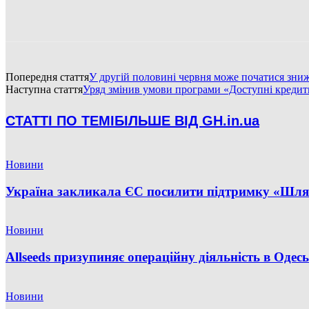
Попередня стаття
У другій половині червня може початися зниж
Наступна стаття
Уряд змінив умови програми «Доступні кредити 
СТАТТІ ПО ТЕМІ
БІЛЬШЕ ВІД GH.in.ua
Новини
Україна закликала ЄС посилити підтримку «Шлях
Новини
Allseeds призупиняє операційну діяльність в Одес
Новини