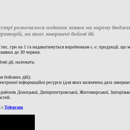
еєстрі розпочалося подання заявок на окрему бюдже
риторій, на яких завершені бойові дії.
тис. грн на 1 га надаватимуться виробникам с.-г. продукції, що 
заявки до 30 червня.
ві дії, належать:
я бойових дій);
ктронні інформаційні ресурси (для яких визначена дата заверше
онів Донецької, Дніпропетровської, Житомирської, Запорізької,
астей.
л-
Telegram