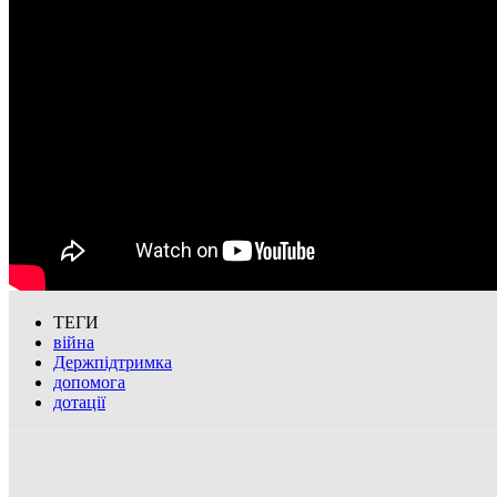
ТЕГИ
війна
Держпідтримка
допомога
дотації