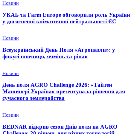
Новини
УКАБ та Farm Europe обговорили роль України
у досягненні кліматичної нейтральності ЄС
Новини
Всеукраїнський День Поля «Агропазли»: у
фокусі пшениця, ячмінь та ріпак
Новини
День поля AGRO Challenge 2026: «Тайтен
Машинері Україна» презентувала рішення для
сучасного землеробства
Новини
BEDNAR відкрив сезон Днів поля на AGRO
Challenge: 20 рішень для різних технологій