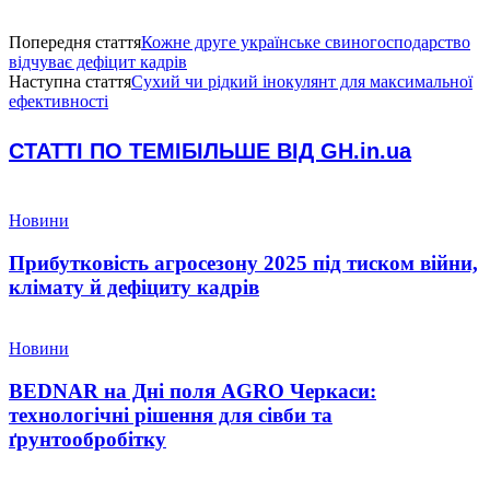
Попередня стаття
Кожне друге українське свиногосподарство
відчуває дефіцит кадрів
Наступна стаття
Сухий чи рідкий інокулянт для максимальної
ефективності
СТАТТІ ПО ТЕМІ
БІЛЬШЕ ВІД GH.in.ua
Новини
Прибутковість агросезону 2025 під тиском війни,
клімату й дефіциту кадрів
Новини
BEDNAR на Дні поля AGRO Черкаси:
технологічні рішення для сівби та
ґрунтообробітку