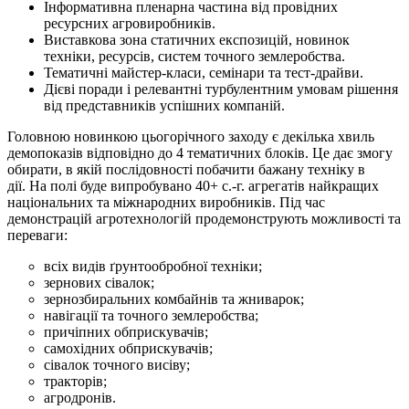
Інформативна пленарна частина від провідних
ресурсних агровиробників.
Виставкова зона статичних експозицій, новинок
техніки, ресурсів, систем точного землеробства.
Тематичні майстер-класи, семінари та тест-драйви.
Дієві поради і релевантні турбулентним умовам рішення
від представників успішних компаній.
Головною новинкою цьогорічного заходу є декілька хвиль
демопоказів відповідно до 4 тематичних блоків. Це дає змогу
обирати, в якій послідовності побачити бажану техніку в
дії. На полі буде випробувано 40+ с.-г. агрегатів найкращих
національних та міжнародних виробників. Під час
демонстрацій агротехнологій продемонструють можливості та
переваги:
всіх видів ґрунтообробної техніки;
зернових сівалок;
зернозбиральних комбайнів та жниварок;
навігації та точного землеробства;
причіпних обприскувачів;
самохідних обприскувачів;
сівалок точного висіву;
тракторів;
агродронів.