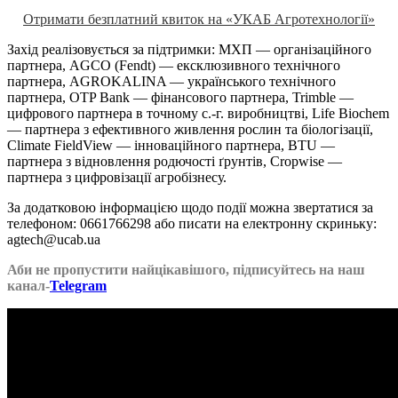
Отримати безплатний квиток на «УКАБ Агротехнології»
Захід реалізовується за підтримки: МХП — організаційного
партнера, AGCO (Fendt) — ексклюзивного технічного
партнера, AGROKALINA — українського технічного
партнера, OTP Bank — фінансового партнера, Trimble —
цифрового партнера в точному с.-г. виробництві, Life Biochem
— партнера з ефективного живлення рослин та біологізації,
Climate FieldView — інноваційного партнера, BTU —
партнера з відновлення родючості ґрунтів, Cropwise —
партнера з цифровізації агробізнесу.
За додатковою інформацією щодо події можна звертатися за
телефоном: 0661766298 або писати на електронну скриньку:
agtech@ucab.ua
Аби не пропустити найцікавішого, підписуйтесь на наш
канал-
Telegram