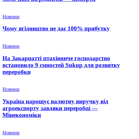
Новини
Чому ягідництво не дає 100% прибутку
Новини
На Закарпатті птахівниче господарство
встановило 9 ємностей Sukup для розвитку
переробки
Новини
Україна нарощує валютну виручку від
агроекспорту завдяки переробці —
Мінекономіки
Новини