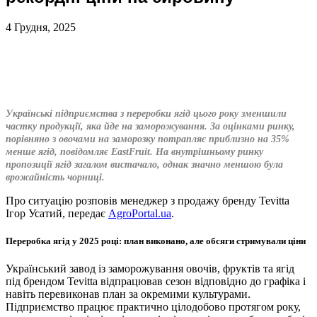
4 Грудня, 2025
Українські підприємства з переробки ягід цього року зменшили
частку продукції, яка йде на заморожування. За оцінками ринку,
порівняно з овочами на заморозку потрапляє приблизно на 35%
менше ягід, повідомляє EastFruit. На внутрішньому ринку
пропозиції ягід загалом вистачало, однак значно меншою була
врожайність чорниці.
Про ситуацію розповів менеджер з продажу бренду Tevitta
Ігор Усатий, передає
AgroPortal.ua
.
Переробка ягід у 2025 році: план виконано, але обсяги стримували ціни
Український завод із заморожування овочів, фруктів та ягід
під брендом Tevitta відпрацював сезон відповідно до графіка і
навіть перевиконав план за окремими культурами.
Підприємство працює практично цілодобово протягом року,