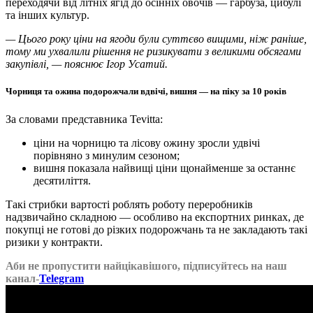
переходячи від літніх ягід до осінніх овочів — гарбуза, цибулі
та інших культур.
— Цього року ціни на ягоди були суттєво вищими, ніж раніше,
тому ми ухвалили рішення не ризикувати з великими обсягами
закупівлі, — пояснює Ігор Усатий.
Чорниця та ожина подорожчали вдвічі, вишня — на піку за 10 років
За словами представника Tevitta:
ціни на чорницю та лісову ожину зросли удвічі
порівняно з минулим сезоном;
вишня показала найвищі ціни щонайменше за останнє
десятиліття.
Такі стрибки вартості роблять роботу переробників
надзвичайно складною — особливо на експортних ринках, де
покупці не готові до різких подорожчань та не закладають такі
ризики у контракти.
Аби не пропустити найцікавішого, підписуйтесь на наш
канал-
Telegram