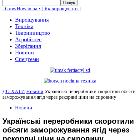
GrowHow.in.ua • [ Як вирощувати ]
Вирощування
Техніка
Тваринництво
Агробізнес
Зберігання
Новини
Спецтеми
ДО ХАТИ
Новини
Українські переробники скоротили обсяги
заморожування ягід через рекордні ціни на сировину
Новини
Українські переробники скоротили
обсяги заморожування ягід через
рекордні ціни на сировину