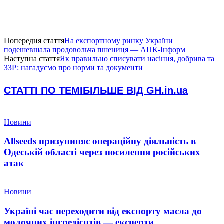
Попередня стаття
На експортному ринку України
подешевшала продовольча пшениця — АПК-Інформ
Наступна стаття
Як правильно списувати насіння, добрива та
ЗЗР: нагадуємо про норми та документи
СТАТТІ ПО ТЕМІ
БІЛЬШЕ ВІД GH.in.ua
Новини
Allseeds призупиняє операційну діяльність в
Одеській області через посилення російських
атак
Новини
Україні час переходити від експорту масла до
молочних інгредієнтів — експерти