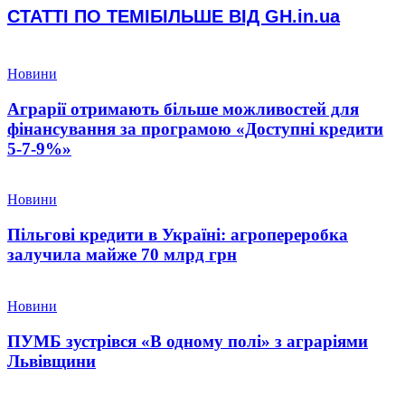
СТАТТІ ПО ТЕМІ
БІЛЬШЕ ВІД GH.in.ua
Новини
Аграрії отримають більше можливостей для
фінансування за програмою «Доступні кредити
5-7-9%»
Новини
Пільгові кредити в Україні: агропереробка
залучила майже 70 млрд грн
Новини
ПУМБ зустрівся «В одному полі» з аграріями
Львівщини