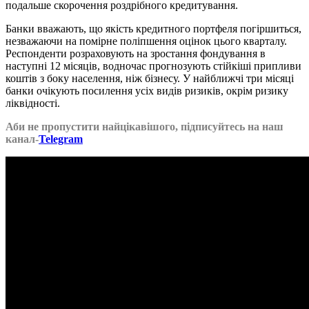
подальше скорочення роздрібного кредитування.
Банки вважають, що якість кредитного портфеля погіршиться,
незважаючи на помірне поліпшення оцінок цього кварталу.
Респонденти розраховують на зростання фондування в
наступні 12 місяців, водночас прогнозують стійкіші припливи
коштів з боку населення, ніж бізнесу. У найближчі три місяці
банки очікують посилення усіх видів ризиків, окрім ризику
ліквідності.
Аби не пропустити найцікавішого, підписуйтесь на наш
канал-
Telegram