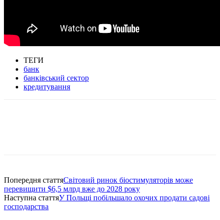
ТЕГИ
банк
банківський сектор
кредитування
Попередня стаття
Світовий ринок біостимуляторів може
перевищити $6,5 млрд вже до 2028 року
Наступна стаття
У Польщі побільшало охочих продати садові
господарства