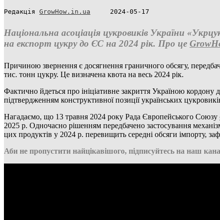
Редакція 
GrowHow.in.ua
     2024-05-17
Національна асоціація цукровиків України «Укрцук
на експорт цукру до ЄС на 2024 рік. Про це
GrowH
Причиною звернення є досягнення граничного обсягу, передбач
тис. тонн цукру. Це визначена квота на весь 2024 рік.
Фактично йдеться про ініціативне закриття Україною кордону 
підтвердженням конструктивної позиції українських цукровиків 
Нагадаємо, що 13 травня 2024 року Рада Європейського Союзу
2025 р. Одночасно рішенням передбачено застосування механізм
цих продуктів у 2024 р. перевищить середні обсяги імпорту, заф
Аби не пропустити найцікавішого, підписуйтесь на наш кана