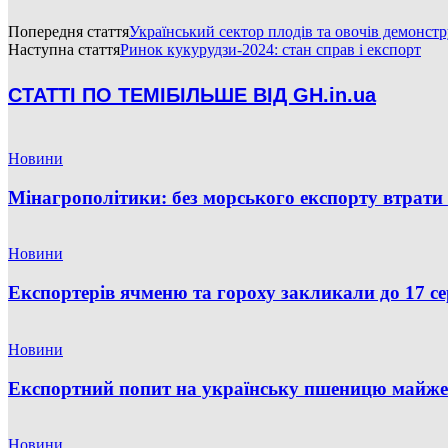
Попередня стаття
Український сектор плодів та овочів демонстру
Наступна стаття
Ринок кукурудзи-2024: стан справ і експорт
СТАТТІ ПО ТЕМІ
БІЛЬШЕ ВІД GH.in.ua
Новини
Мінагрополітики: без морського експорту втрати 
Новини
Експортерів ячменю та гороху закликали до 17 с
Новини
Експортний попит на українську пшеницю майже 
Новини