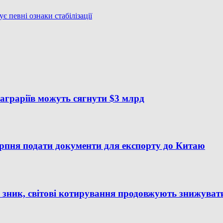
є певні ознаки стабілізації
аграріїв можуть сягнути $3 млрд
ерпня подати документи для експорту до Китаю
зник, світові котирування продовжують знижуват