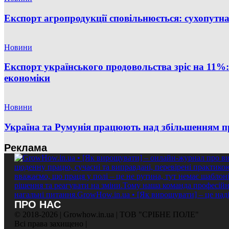
Експорт агропродукції сповільнюється: сухопут
Новини
Експорт українського продовольства зріс на 11
економіки
Новини
Україна та Румунія працюють над збільшенням п
Реклама
ПРО НАС
© 2018-2026 | Growhow.in.ua | ТОВ "СРІБНЕ ПОЛЕ"
Всі права захищено |