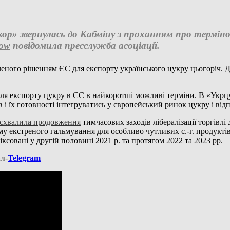
ор» звернулась до Кабміну з проханням про термін
ow
повідомила пресслужба асоціації.
еного рішенням ЄС для експорту українського цукру цьогоріч. Д
для експорту цукру в ЄС в найкоротші можливі терміни. В «Укрц
і їх готовності інтегруватись у європейський ринок цукру і від
схвалила продовження
тимчасових заходів лібералізації торгівлі 
у екстреного гальмування для особливо чутливих с.-г. продуктів
іксовані у другій половині 2021 р. та протягом 2022 та 2023 рр.
л-
Telegram