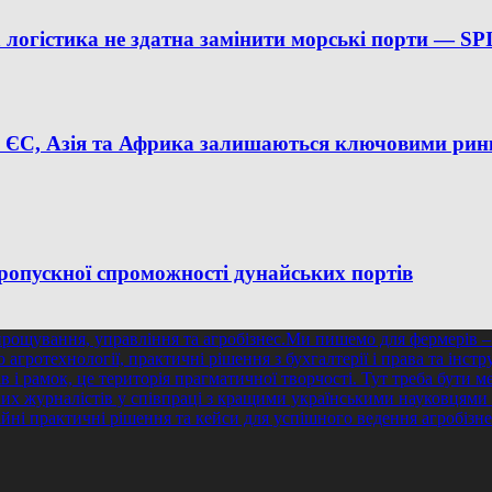
на логістика не здатна замінити морські порти —
%: ЄС, Азія та Африка залишаються ключовими рин
ропускної спроможності дунайських портів