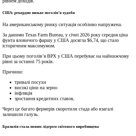
рівнем доходів.
США: рекордно низьке поголів’я худоби
На американському ринку ситуація особливо напружена.
За даними Texas Farm Bureau, у січні 2026 року середня ціна
фунта яловичого фаршу у США досягла $6,74, що стало
історичним максимумом.
При цьому поголів’я ВРХ у США перебуває на найнижчому
рівні за останні 75 років.
Причини:
тривалі посухи
високі ціни на зерно
інфляція
зростання кредитних ставок.
Через це багато фермерів скоротили стада або взагалі
залишили галузь.
Бразилія стала новим лідером світового виробництва