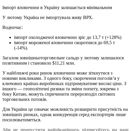
Імпорт яловичини в Україну залишається мінімальним
У лютому Україна не імпортувала живу ВРХ.
Водночас:
імпорт охолодженої яловичини зріс до 13,7 т (+128%)
імпорт мороженої яловичини скоротився до 69,5 т
(-14%).
Загалом зовнішньоторговельне сальдо у лютому залишалося
позитивним і становило $11,21 млн.
У найближчі роки ринок яловичини може зіткнутися з
новими викликами. З одного боку, скорочення поголів’я у
ключових країнах-виробниках підтримуватиме високі ціни. З
іншого — геополітичні ризики та зміни попиту, зокрема з
боку Китаю, можуть спричинити перерозподіл світових
торговельних потоків.
Для України це означає можливість розширити присутність на
зовнішніх ринках, однак конкуренція серед експортерів лише
посилюватиметься.
Аби не пропустити найцікавішого, підписуйтесь на наш