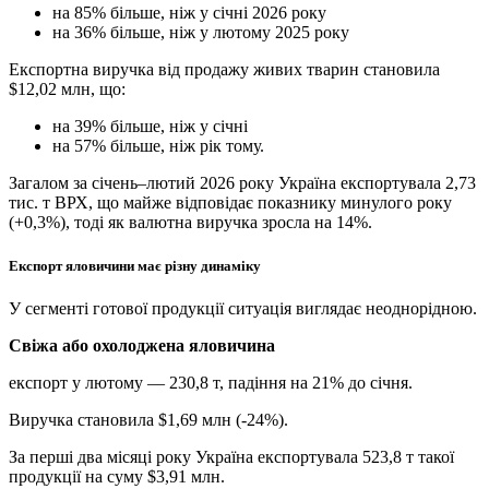
на 85% більше, ніж у січні 2026 року
на 36% більше, ніж у лютому 2025 року
Експортна виручка від продажу живих тварин становила
$12,02 млн, що:
на 39% більше, ніж у січні
на 57% більше, ніж рік тому.
Загалом за січень–лютий 2026 року Україна експортувала 2,73
тис. т ВРХ, що майже відповідає показнику минулого року
(+0,3%), тоді як валютна виручка зросла на 14%.
Експорт яловичини має різну динаміку
У сегменті готової продукції ситуація виглядає неоднорідною.
Свіжа або охолоджена яловичина
експорт у лютому — 230,8 т, падіння на 21% до січня.
Виручка становила $1,69 млн (-24%).
За перші два місяці року Україна експортувала 523,8 т такої
продукції на суму $3,91 млн.