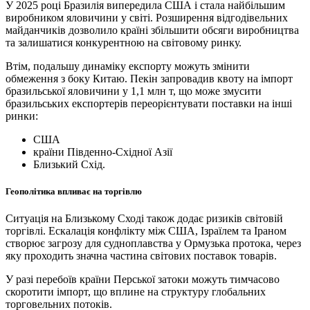
У 2025 році Бразилія випередила США і стала найбільшим
виробником яловичини у світі. Розширення відгодівельних
майданчиків дозволило країні збільшити обсяги виробництва
та залишатися конкурентною на світовому ринку.
Втім, подальшу динаміку експорту можуть змінити
обмеження з боку Китаю. Пекін запровадив квоту на імпорт
бразильської яловичини у 1,1 млн т, що може змусити
бразильських експортерів переорієнтувати поставки на інші
ринки:
США
країни Південно-Східної Азії
Близький Схід.
Геополітика впливає на торгівлю
Ситуація на Близькому Сході також додає ризиків світовій
торгівлі. Ескалація конфлікту між США, Ізраїлем та Іраном
створює загрозу для судноплавства у Ормузька протока, через
яку проходить значна частина світових поставок товарів.
У разі перебоїв країни Перської затоки можуть тимчасово
скоротити імпорт, що вплине на структуру глобальних
торговельних потоків.