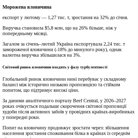
Морожена яловичина
експорт у лютому — 1,27 тис. т, зростання на 32% до січня.
Виручка становила $5,8 млн, що на 26% більше, ніж у
попередньому місяці.
Загалом за січень–лютий Україна експортувала 2,24 тис. т
замороженої яловичини (-18% до минулого року), однак
валютна виручка збільшилася на 3%.
Світовий ринок яловичини входить у фазу турбулентності
Глобальний ринок яловичини нині перебуває у складному
балансі між історично низькою пропозицією та стійким
попитом, що підтримує високі ціни.
За даними аналітичного порталу Beef Central, у 2026–2027
роках очікується подальше скорочення світової пропозиції
худоби після активних забоїв у провідних країнах-виробниках
у попередні роки.
Попит на яловичину продовжує зростати через: збільшення
населення зростання споживання білка в країнах із середнім