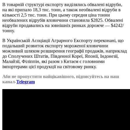
В товарній структурі експорту виділялись обвалені відруби,
на які припало 18,3 тис. тонн, а також необвалені відруби в
кількості 2,5 тис. тонн. При цьому середня ціна тонни
необвалених відрубів яловичини становила $2825. Обвалені
відруби продавались на зовнішніх ринках дорожче — $4242/
тонну.
В Українській Асоціації Аграрного Експорту переконані, що
подальший розвиток експорту мороженої яловичини
можливий шляхом розширення географії продажів, наприклад
до Сполучених Штатів, Південної Кореї, Японії, Індонезії,
Малайзії, Філіппін, які разом з Китаєм є головними
імпортерами цієї продукції на світовому ринку.
Аби не пропустити найцікавішого, підписуйтесь на наш
канал-
Telegram