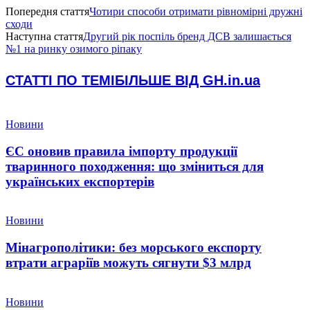
Попередня стаття
Чотири способи отримати рівномірні дружні
сходи
Наступна стаття
Другий рік поспіль бренд ДСВ залишається
№1 на ринку озимого ріпаку
СТАТТІ ПО ТЕМІ
БІЛЬШЕ ВІД GH.in.ua
Новини
ЄС оновив правила імпорту продукції
тваринного походження: що зміниться для
українських експортерів
Новини
Мінагрополітики: без морського експорту
втрати аграріїв можуть сягнути $3 млрд
Новини