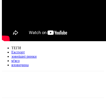
ТЕГИ
Експорт
зовнішні ринки
м'ясо
яловичина