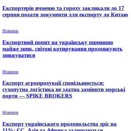
Експортерів ячменю та гороху закликали до 17
серпня подати документи для експорту до Китаю
Новини
Експортний попит на українську пшеницю
майже зник, світові котирування продовжують
знижуватися
Новини
Експорт агропродукції сповільнюється:
сухопутна логістика не здатна замінити морські
порти — SPIKE BROKERS
Новини
Експорт українського продовольства зріс на
11%: ЄС, Азія та Африка залишаються