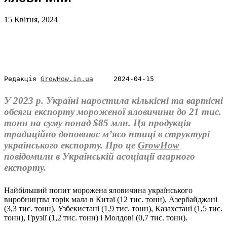
15 Квітня, 2024
Редакція 
GrowHow.in.ua
     2024-04-15
У 2023 р. Україні наростила кількісні та вартісні
обсяги експорту мороженої яловичини до 21 тис.
тонн на суму понад $85 млн. Ця продукція
традиційно доповнює м’ясо птиці в структурі
українського експорту. Про це
GrowHow
повідомили в Українській асоціації агарного
експорту.
Найбільший попит морожена яловичина українського
виробництва торік мала в Китаї (12 тис. тонн), Азербайджані
(3,3 тис. тонн), Узбекистані (1,9 тис. тонн), Казахстані (1,5 тис.
тонн), Грузії (1,2 тис. тонн) і Молдові (0,7 тис. тонн).