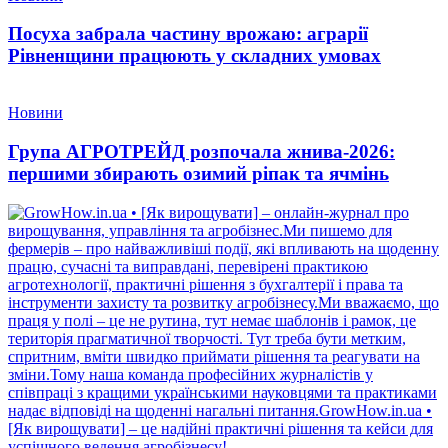
Посуха забрала частину врожаю: аграрії
Рівненщини працюють у складних умовах
Новини
Група АГРОТРЕЙД розпочала жнива-2026:
першими збирають озимий ріпак та ячмінь