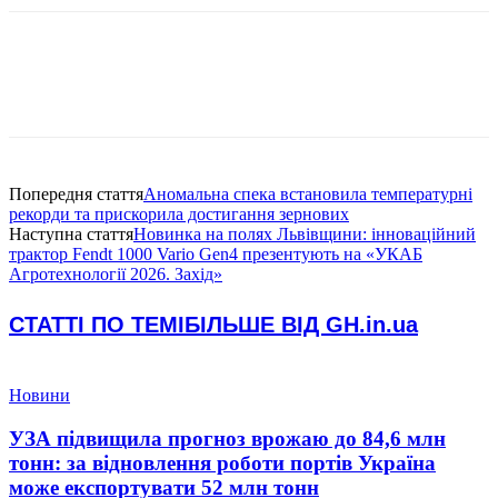
Попередня стаття
Аномальна спека встановила температурні
рекорди та прискорила достигання зернових
Наступна стаття
Новинка на полях Львівщини: інноваційний
трактор Fendt 1000 Vario Gen4 презентують на «УКАБ
Агротехнології 2026. Захід»
СТАТТІ ПО ТЕМІ
БІЛЬШЕ ВІД GH.in.ua
Новини
УЗА підвищила прогноз врожаю до 84,6 млн
тонн: за відновлення роботи портів Україна
може експортувати 52 млн тонн