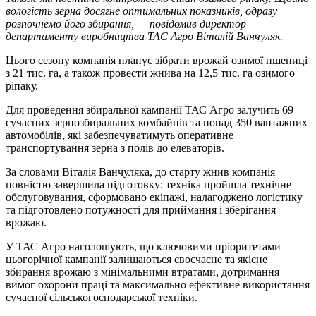
вологість зерна досягне оптимальних показників, одразу
розпочнемо його збирання, — повідомив директор
департаменту виробництва ТАС Агро Віталій Ванчуляк.
Цього сезону компанія планує зібрати врожай озимої пшениці
з 21 тис. га, а також провести жнива на 12,5 тис. га озимого
ріпаку.
Для проведення збиральної кампанії ТАС Агро залучить 69
сучасних зернозбиральних комбайнів та понад 350 вантажних
автомобілів, які забезпечуватимуть оперативне
транспортування зерна з полів до елеваторів.
За словами Віталія Ванчуляка, до старту жнив компанія
повністю завершила підготовку: техніка пройшла технічне
обслуговування, сформовано екіпажі, налагоджено логістику
та підготовлено потужності для приймання і зберігання
врожаю.
У ТАС Агро наголошують, що ключовими пріоритетами
цьогорічної кампанії залишаються своєчасне та якісне
збирання врожаю з мінімальними втратами, дотримання
вимог охорони праці та максимально ефективне використання
сучасної сільськогосподарської техніки.