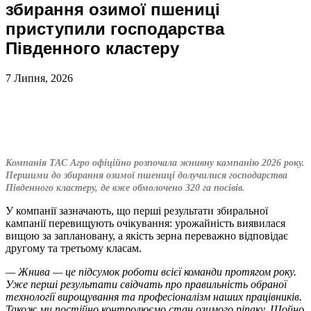
збирання озимої пшениці
приступили господарства
Південного кластеру
7 Липня, 2026
Компанія ТАС Агро офіційно розпочала жнивну кампанію 2026 року.
Першими до збирання озимої пшениці долучилися господарства
Південного кластеру, де вже обмолочено 320 га посівів.
У компанії зазначають, що перші результати збиральної
кампанії перевищують очікування: урожайність виявилася
вищою за заплановану, а якість зерна переважно відповідає
другому та третьому класам.
— Жнива — це підсумок роботи всієї команди протягом року.
Уже перші результати свідчать про правильність обраної
технології вирощування та професіоналізм наших працівників.
Також ми постійно контролюємо стан озимого ріпаку. Щойно