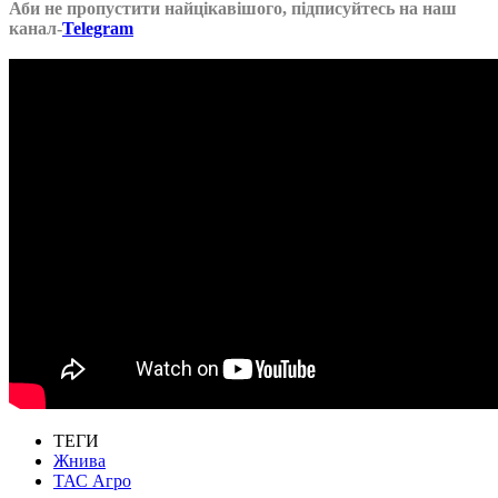
Аби не пропустити найцікавішого, підписуйтесь на наш
канал-
Telegram
ТЕГИ
Жнива
ТАС Агро