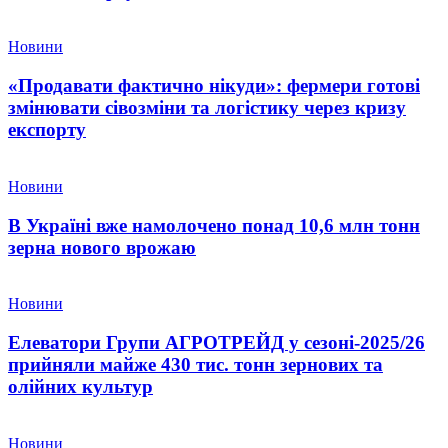
Новини
«Продавати фактично нікуди»: фермери готові
змінювати сівозміни та логістику через кризу
експорту
Новини
В Україні вже намолочено понад 10,6 млн тонн
зерна нового врожаю
Новини
Елеватори Групи АГРОТРЕЙД у сезоні-2025/26
прийняли майже 430 тис. тонн зернових та
олійних культур
Новини