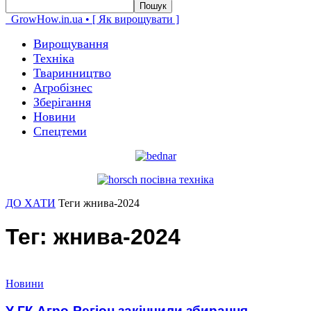
GrowHow.in.ua • [ Як вирощувати ]
Вирощування
Техніка
Тваринництво
Агробізнес
Зберігання
Новини
Спецтеми
ДО ХАТИ
Теги
жнива-2024
Тег: жнива-2024
Новини
У ГК Агро-Регіон закінчили збирання