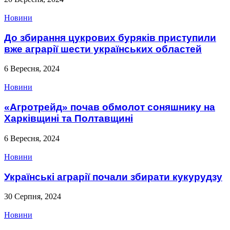
Новини
До збирання цукрових буряків приступили
вже аграрії шести українських областей
6 Вересня, 2024
Новини
«Агротрейд» почав обмолот соняшнику на
Харківщині та Полтавщині
6 Вересня, 2024
Новини
Українські аграрії почали збирати кукурудзу
30 Серпня, 2024
Новини