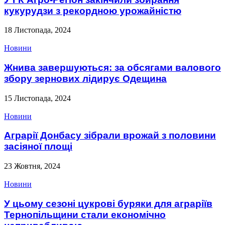
кукурудзи з рекордною урожайністю
18 Листопада, 2024
Новини
Жнива завершуються: за обсягами валового
збору зернових лідирує Одещина
15 Листопада, 2024
Новини
Аграрії Донбасу зібрали врожай з половини
засіяної площі
23 Жовтня, 2024
Новини
У цьому сезоні цукрові буряки для аграріїв
Тернопільщини стали економічно