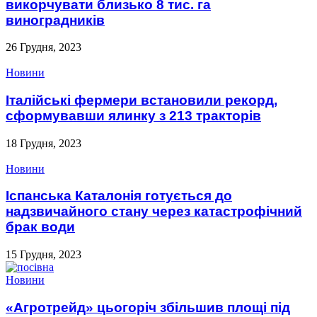
викорчувати близько 8 тис. га
виноградників
26 Грудня, 2023
Новини
Італійські фермери встановили рекорд,
сформувавши ялинку з 213 тракторів
18 Грудня, 2023
Новини
Іспанська Каталонія готується до
надзвичайного стану через катастрофічний
брак води
15 Грудня, 2023
Новини
«Агротрейд» цьогоріч збільшив площі під