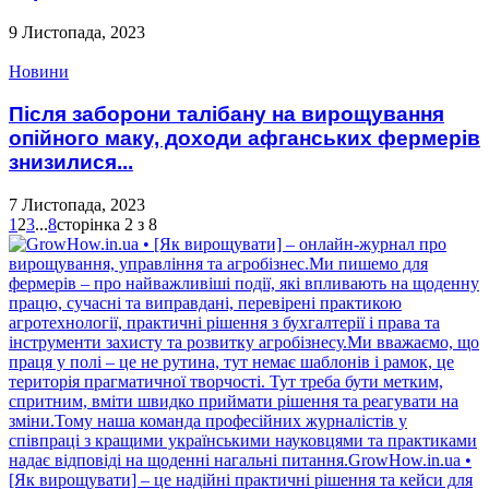
9 Листопада, 2023
Новини
Після заборони талібану на вирощування
опійного маку, доходи афганських фермерів
знизилися...
7 Листопада, 2023
1
2
3
...
8
сторінка 2 з 8