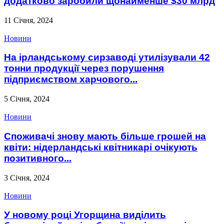
додатково заробили щонайменше $30 млрд
11 Січня, 2024
Новини
На ірландському сирзаводі утилізували 42
тонни продукції через порушення
підприємством харчового...
5 Січня, 2024
Новини
Споживачі знову мають більше грошей на
квіти: нідерландські квітникарі очікують
позитивного...
3 Січня, 2024
Новини
У новому році Угорщина виділить