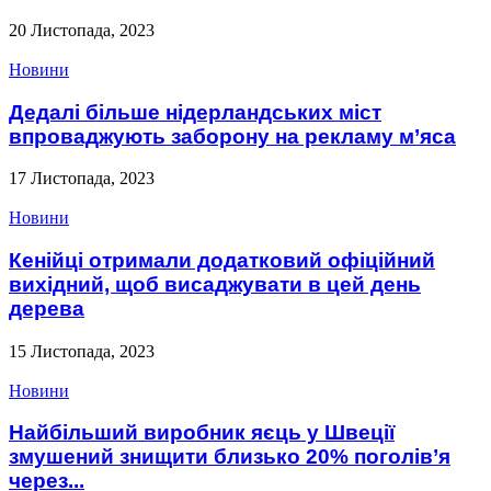
20 Листопада, 2023
Новини
Дедалі більше нідерландських міст
впроваджують заборону на рекламу м’яса
17 Листопада, 2023
Новини
Кенійці отримали додатковий офіційний
вихідний, щоб висаджувати в цей день
дерева
15 Листопада, 2023
Новини
Найбільший виробник яєць у Швеції
змушений знищити близько 20% поголів’я
через...