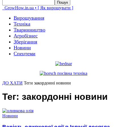
GrowHow.in.ua • [ Як вирощувати ]
Вирощування
Техніка
Тваринництво
Агробізнес
Зберігання
Новини
Спецтеми
ДО ХАТИ
Теги
закордонні новини
Тег: закордонні новини
Новини
Варість оливкової олії в Іспанії досягла