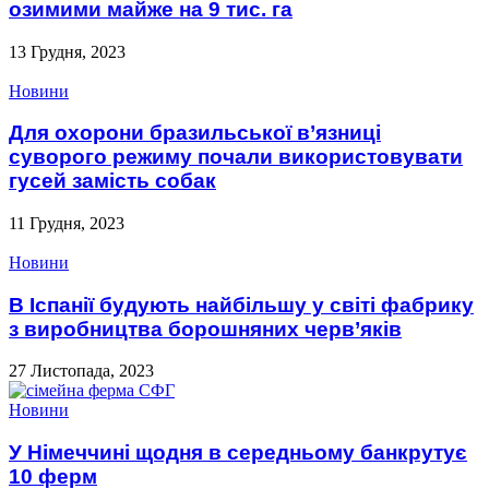
озимими майже на 9 тис. га
13 Грудня, 2023
Новини
Для охорони бразильської в’язниці
суворого режиму почали використовувати
гусей замість собак
11 Грудня, 2023
Новини
В Іспанії будують найбільшу у світі фабрику
з виробництва борошняних черв’яків
27 Листопада, 2023
Новини
У Німеччині щодня в середньому банкрутує
10 ферм