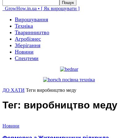
GrowHow.in.ua • [ Як вирощувати ]
Вирощування
Техніка
Тваринництво
Агробізнес
Зберігання
Новини
Спецтеми
ДО ХАТИ
Теги
виробництво меду
Тег: виробництво меду
Новини
Фермерка з Житомирщини відкрила