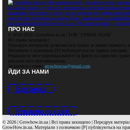
ПРО НАС
© 2018-2026 | Growhow.in.ua | ТОВ "СРІБНЕ ПОЛЕ"
Всі права захищено |
Передрук матеріалів дозволяється тільки за умови прямого,
Матеріали з позначкою [Р] публікуються на правах реклами.
Редакція не несе відповідальності за факти та оціночні судж
реклами несе рекламодавець.
Зв'язатися з нами:
growhowua@gmail.com
ЙДИ ЗА НАМИ
Контакти
Реклама на сайті
© 2026 | Growhow.in.ua | Всі права захищено | Передрук матері
GrowHow.in.ua. Матеріали з позначкою [Р] публікуються на пра