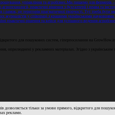
 відкритого для пошукових систем, гіперпосилання на GrowHow.in
ення, оприлюднені у рекламних матеріалах. Згідно з українським з
алів дозволяється тільки за умови прямого, відкритого для пошук
вах реклами.