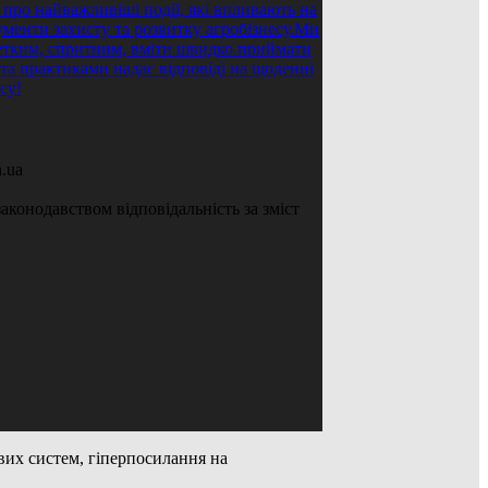
.ua
аконодавством відповідальність за зміст
ових систем, гіперпосилання на