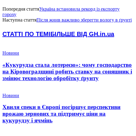
Попередня стаття
Україна встановила рекорд із експорту
гороху
Наступна стаття
Після жнив важливо зберегти вологу в ґрунті
СТАТТІ ПО ТЕМІ
БІЛЬШЕ ВІД GH.in.ua
Новини
«Кукурудза стала лотереєю»: чому господарство
на Кіровоградщині робить ставку на соняшник і
змінює технологію обробітку ґрунту
Новини
Хвиля спеки в Європі погіршує перспективи
врожаю зернових та підтримує ціни на
кукурудзу і ячмінь