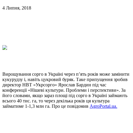
4 Липня, 2018
Вирощування сорго в Україні через п’ять років може замінити
кукурудзу і, навіть цукровий буряк. Таке припущення зробив
директор НВТ «Укрсорго» Ярослав Бардин під час
конференції «Нішеві культури. Проблеми і перспективи». За
його словами, якщо зараз площі під сорго в Україні займають
всього 40 тис. га, то через декілька років ця культура
займатиме 1-1,3 млн га. Про це повідомив
AgroPortal.ua.