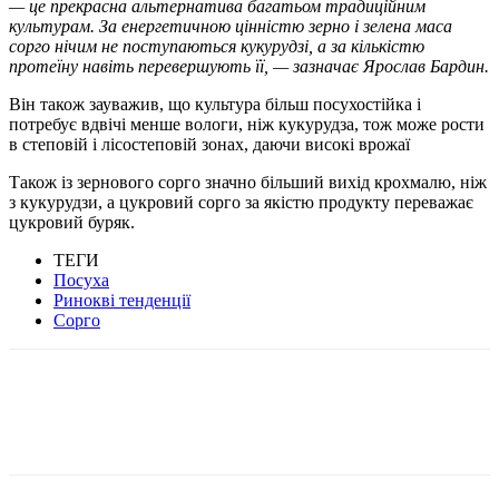
— це прекрасна альтернатива багатьом традиційним
культурам. За енергетичною цінністю зерно і зелена маса
сорго нічим не поступаються кукурудзі, а за кількістю
протеїну навіть перевершують її, — зазначає Ярослав Бардин.
Він також зауважив, що культура більш посухостійка і
потребує вдвічі менше вологи, ніж кукурудза, тож може рости
в степовій і лісостеповій зонах, даючи високі врожаї
Також із зернового сорго значно більший вихід крохмалю, ніж
з кукурудзи, а цукровий сорго за якістю продукту переважає
цукровий буряк.
ТЕГИ
Посуха
Ринокві тенденції
Сорго