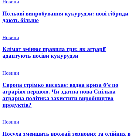
Новини
Польові випробування кукурудзи: нові гібриди
дають більше
Новини
Клімат змінює правила гри: як аграрії
адаптують посіви кукурудзи
Новини
Європа стрімко висихає: водна криза б’є по
аграріях першою. Чи здатна нова Спільна
аграрна політика захистити виробництво
продуктів?
Новини
Посуха зменшить врожай зернових та олійних в