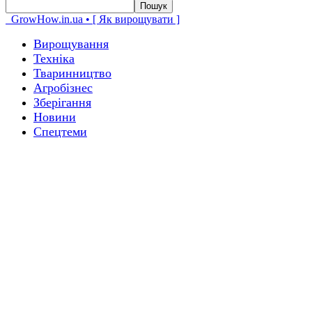
GrowHow.in.ua • [ Як вирощувати ]
Вирощування
Техніка
Тваринництво
Агробізнес
Зберігання
Новини
Спецтеми