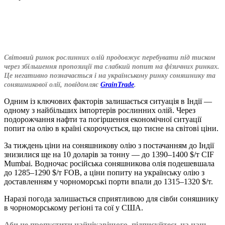
Світовий ринок рослинних олій продовжує перебувати під тиском
через збільшення пропозиції та слабкий попит на фізичних ринках.
Це негативно позначається і на українському ринку соняшнику та
соняшникової олії, повідомляє
GrainTrade
.
Одним із ключових факторів залишається ситуація в
Індії
—
одному з найбільших імпортерів рослинних олій. Через
подорожчання нафти та погіршення економічної ситуації
попит на олію в країні скорочується, що тисне на світові ціни.
За тиждень ціни на соняшникову олію з постачанням до Індії
знизилися ще на 10 доларів за тонну — до 1390–1400 $/т CIF
Mumbai. Водночас російська соняшникова олія подешевшала
до 1285–1290 $/т FOB, а ціни попиту на українську олію з
доставленням у чорноморські порти впали до 1315–1320 $/т.
Наразі погода залишається сприятливою для сівби соняшнику
в чорноморському регіоні та сої у США.
Аби не пропустити найцікавішого, підписуйтесь на наш