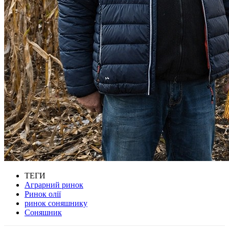
ТЕГИ
Аграрний ринок
Ринок олії
ринок соняшнику
Соняшник