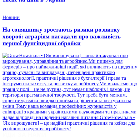
Новини
На соняшнику зростають ризики розвитку
хвороб: аграріям нагадали про важливість
першої фунгіцидної обробки
ЙДИ ЗА НАМИ