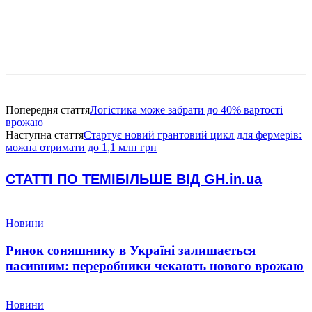
Попередня стаття
Логістика може забрати до 40% вартості
врожаю
Наступна стаття
Стартує новий грантовий цикл для фермерів:
можна отримати до 1,1 млн грн
СТАТТІ ПО ТЕМІ
БІЛЬШЕ ВІД GH.in.ua
Новини
Ринок соняшнику в Україні залишається
пасивним: переробники чекають нового врожаю
Новини