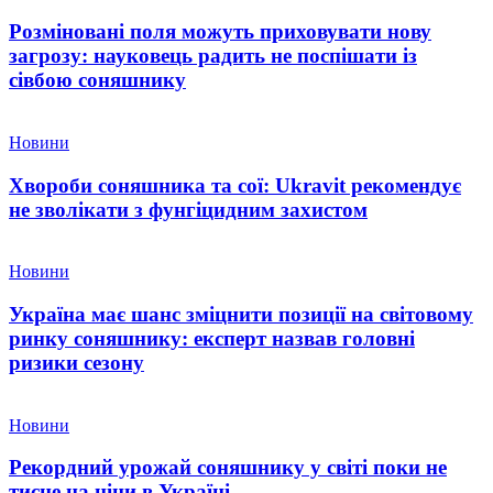
Розміновані поля можуть приховувати нову
загрозу: науковець радить не поспішати із
сівбою соняшнику
Новини
Хвороби соняшника та сої: Ukravit рекомендує
не зволікати з фунгіцидним захистом
Новини
Україна має шанс зміцнити позиції на світовому
ринку соняшнику: експерт назвав головні
ризики сезону
Новини
Рекордний урожай соняшнику у світі поки не
тисне на ціни в Україні