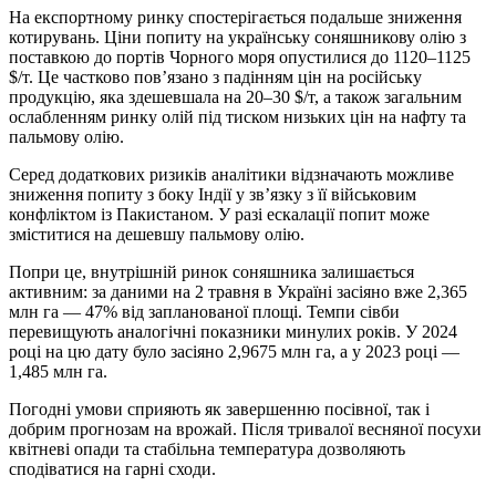
На експортному ринку спостерігається подальше зниження
котирувань. Ціни попиту на українську соняшникову олію з
поставкою до портів Чорного моря опустилися до 1120–1125
$/т. Це частково пов’язано з падінням цін на російську
продукцію, яка здешевшала на 20–30 $/т, а також загальним
ослабленням ринку олій під тиском низьких цін на нафту та
пальмову олію.
Серед додаткових ризиків аналітики відзначають можливе
зниження попиту з боку Індії у зв’язку з її військовим
конфліктом із Пакистаном. У разі ескалації попит може
зміститися на дешевшу пальмову олію.
Попри це, внутрішній ринок соняшника залишається
активним: за даними на 2 травня в Україні засіяно вже 2,365
млн га — 47% від запланованої площі. Темпи сівби
перевищують аналогічні показники минулих років. У 2024
році на цю дату було засіяно 2,9675 млн га, а у 2023 році —
1,485 млн га.
Погодні умови сприяють як завершенню посівної, так і
добрим прогнозам на врожай. Після тривалої весняної посухи
квітневі опади та стабільна температура дозволяють
сподіватися на гарні сходи.