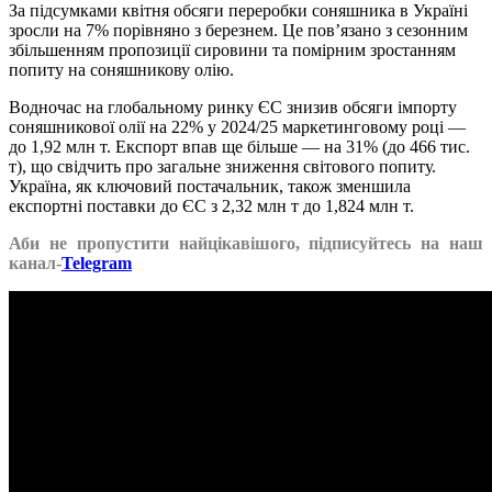
За підсумками квітня обсяги переробки соняшника в Україні
зросли на 7% порівняно з березнем. Це пов’язано з сезонним
збільшенням пропозиції сировини та помірним зростанням
попиту на соняшникову олію.
Водночас на глобальному ринку ЄС знизив обсяги імпорту
соняшникової олії на 22% у 2024/25 маркетинговому році —
до 1,92 млн т. Експорт впав ще більше — на 31% (до 466 тис.
т), що свідчить про загальне зниження світового попиту.
Україна, як ключовий постачальник, також зменшила
експортні поставки до ЄС з 2,32 млн т до 1,824 млн т.
Аби не пропустити найцікавішого, підписуйтесь на наш
канал-
Telegram