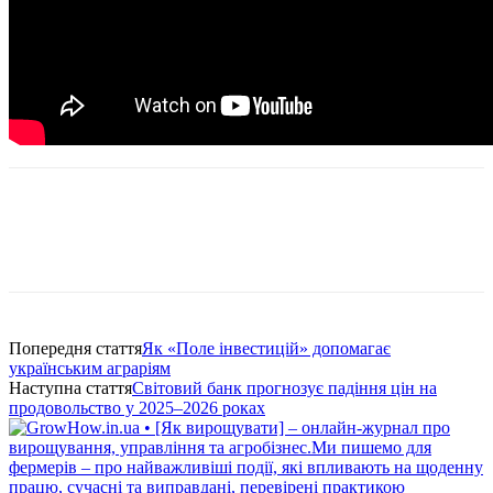
Попередня стаття
Як «Поле інвестицій» допомагає
українським аграріям
Наступна стаття
Світовий банк прогнозує падіння цін на
продовольство у 2025–2026 роках