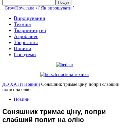
GrowHow.in.ua • [ Як вирощувати ]
Вирощування
Техніка
Тваринництво
Агробізнес
Зберігання
Новини
Спецтеми
ДО ХАТИ
Новини
Соняшник тримає ціну, попри слабший
попит на олію
Новини
Соняшник тримає ціну, попри
слабший попит на олію