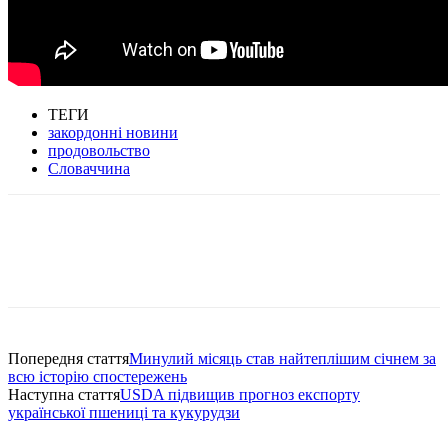
ТЕГИ
закордонні новини
продовольство
Словаччина
Попередня стаття
Минулий місяць став найтеплішим січнем за
всю історію спостережень
Наступна стаття
USDA підвищив прогноз експорту
української пшениці та кукурудзи