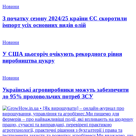
Новини
З початку сезону 2024/25 країни ЄС скоротили
імпорт усіх основних видів олій
Новини
У США цьогоріч очікують рекордного рівня
виробництва цукру
Новини
Українські агровиробники можуть забезпечити
до 95% продовольчих потреб ЗСУ