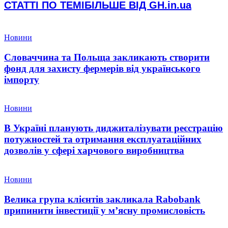
СТАТТІ ПО ТЕМІ
БІЛЬШЕ ВІД GH.in.ua
Новини
Словаччина та Польща закликають створити
фонд для захисту фермерів від українського
імпорту
Новини
В Україні планують диджиталізувати реєстрацію
потужностей та отримання експлуатаційних
дозволів у сфері харчового виробництва
Новини
Велика група клієнтів закликала Rabobank
припинити інвестиції у м’ясну промисловість