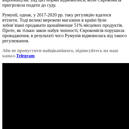
пригрозила подати до суду.
Румунії, однак, у 2017-2020 рр. таку регуляцію вдалося
втілити. Тоді великі мережеві магазини в країні були
зобов’язані продавати щонайменше 51% місцевих продуктів.
Проте, як тільки закон набув чинності, Єврокомісія порушила
провадження, в результаті чого Румунія відмовилась від такого
регулювання.
Аби не пропустити найцікавішого, підписуйтесь на наш
канал-
Telegram