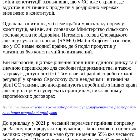
зміни конституції, зазначивши, що у ЄС вже є країни, де
відсоток вітчизняних продуктів у роздрібних мережах
визначено в конституції.
Однак на запитання, які саме країни мають таку норму у
конституції, ані він, ані словацьке Міністерство сільського
господарства не відповіли. Натомість голова Словацького
альянсу сучасної торгівлі (SAMO) Martin Krajčovič зазначив,
що у ЄС немає жодної країни, де б поділ продуктів у
магазинах був конституційно визначений.
Він наголосив, що таке рішення принципи єдиного ринку та є
значною перешкодою для свободи підприємництва, а також
загрожує доступності їжі. Тим паче всі раніші спроби схожої
регуляції у країнах Євросоюзу були невдалими і визнані на
рівні ЄС такими, що дискримінують виробників з інших країн
альянсу та прямо суперечать принципам, викладеним у
європейських договорах.
Читайте також:
Іспанія хоче заборонити супермаркетам та ресторанам
викидати непродані продукти
До прикладу, у 2021 р. чеський парламент прийняв поправку
до Закону про продукти харчування, згідно з якою на полицях
великих супермаркетів мало бути не менше 55% їжа чеського
виробництва. Від цієї норми відмовились, коли Єврокомісія