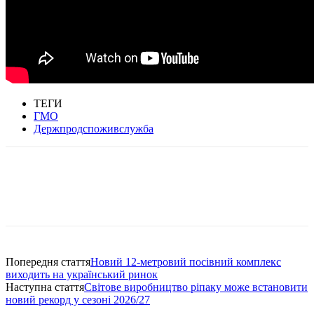
ТЕГИ
ГМО
Держпродспоживслужба
Попередня стаття
Новий 12-метровий посівний комплекс
виходить на український ринок
Наступна стаття
Світове виробництво ріпаку може встановити
новий рекорд у сезоні 2026/27