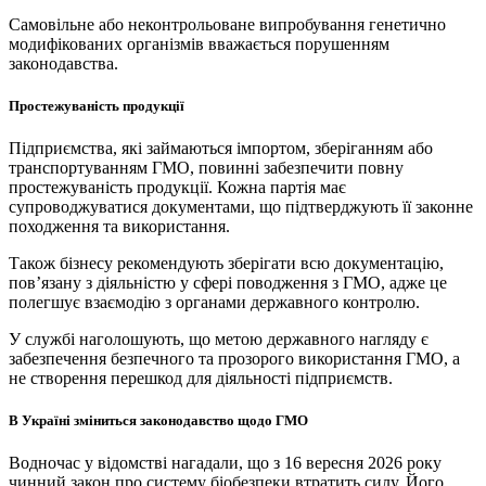
Самовільне або неконтрольоване випробування генетично
модифікованих організмів вважається порушенням
законодавства.
Простежуваність продукції
Підприємства, які займаються імпортом, зберіганням або
транспортуванням ГМО, повинні забезпечити повну
простежуваність продукції. Кожна партія має
супроводжуватися документами, що підтверджують її законне
походження та використання.
Також бізнесу рекомендують зберігати всю документацію,
пов’язану з діяльністю у сфері поводження з ГМО, адже це
полегшує взаємодію з органами державного контролю.
У службі наголошують, що метою державного нагляду є
забезпечення безпечного та прозорого використання ГМО, а
не створення перешкод для діяльності підприємств.
В Україні зміниться законодавство щодо ГМО
Водночас у відомстві нагадали, що з 16 вересня 2026 року
чинний закон про систему біобезпеки втратить силу. Його