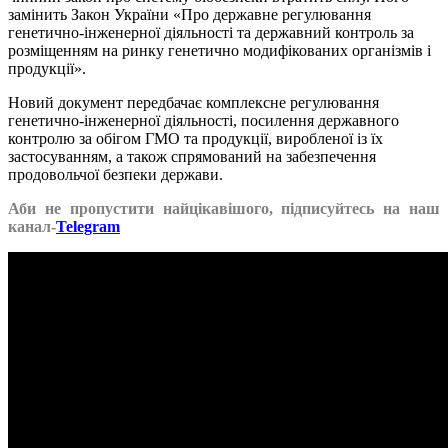
замінить Закон України «Про державне регулювання
генетично-інженерної діяльності та державний контроль за
розміщенням на ринку генетично модифікованих організмів і
продукції».
Новий документ передбачає комплексне регулювання
генетично-інженерної діяльності, посилення державного
контролю за обігом ГМО та продукції, виробленої із їх
застосуванням, а також спрямований на забезпечення
продовольчої безпеки держави.
Аби не пропустити найцікавішого, підписуйтесь на наш
канал-
Telegram