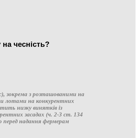
 на чесність?
ис), зокрема з розташованими на
ими лотами на конкурентних
стить низку винятків із
рентних засадах (ч. 2-3 ст. 134
що перед надання фермерам