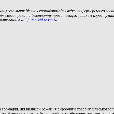
дачі) земельних ділянок громадянам для ведення фермерського го
ннім свого права на безоплатну приватизацію), так і в користуван
ікованій в «
Юридичній газеті
».
 громадян, які виявили бажання виробляти товарну сільськогосп
их ділянках, наданих їм у власність та/або користування, зокрем