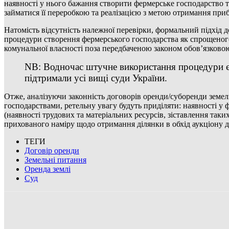
наявності у нього бажання створити фермерське господарство т
займатися її переробкою та реалізацією з метою отримання при
Натомість відсутність належної перевірки, формальний підхід
процедури створення фермерського господарства як спрощеног
комунальної власності поза передбаченою законом обов’язков
NB: Водночас штучне використання процедури є 
підтримали усі вищі суди України.
Отже, аналізуючи законність договорів оренди/суборенди земе
господарствами, ретельну увагу будуть приділяти: наявності у
(наявності трудових та матеріальних ресурсів, зіставлення таких
прихованого наміру щодо отримання ділянки в обхід аукціону д
ТЕГИ
Договір оренди
Земельні питання
Оренда землі
Суд