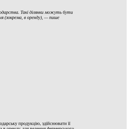
сподарства. Такі ділянки можуть бути
ня (зокрема, в оренду), — пише
одарську продукцію, здійснювати її
а в оренду, для ведення фермерського