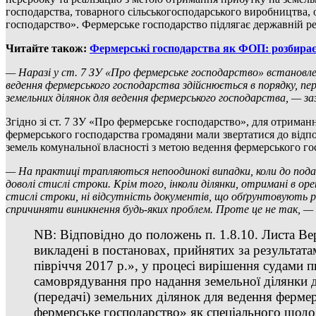
господарства, товарного сільськогосподарського виробництва, о
господарство». Фермерське господарство підлягає державній ре
Читайте також:
Фермерські господарства як ФОП: розбирає
— Наразі у ст. 7 ЗУ «Про фермерське господарство» встановлен
ведення фермерського господарства здійснюється в порядку, пе
земельних ділянок для ведення фермерського господарства, — з
Згідно зі ст. 7 ЗУ «Про фермерське господарство», для отриман
фермерського господарства громадяни мали звертатися до відпов
земель комунальної власності з метою ведення фермерського го
— На практиці трапляються непоодинокі випадки, коли до пода
доволі стислі строки. Крім того, інколи ділянки, отримані в ор
стислі строки, ні відсутність документів, що обґрунтовують роз
спричиняти виникнення будь-яких проблем. Проте це не так, —
NB: Відповідно до положень п. 1.8.10. Листа В
викладені в постановах, прийнятих за результатами
півріччя 2017 р.», у процесі вирішення судами 
самоврядування про надання земельної ділянки 
(передачі) земельних ділянок для ведення фермер
фермерське господарство» як спеціального щодо 