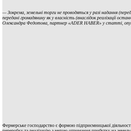
— Зокрема, земельні торги не проводяться у разі надання (пере
передані громадянину як у власність (внаслідок реалізації оста
Олександра Федотова, партнер «ADER HABER» у статті, опубл
Фермерське господарство є формою підприємницької діяльності
переробку та реалізацію з метою отримання прибутку на земельн