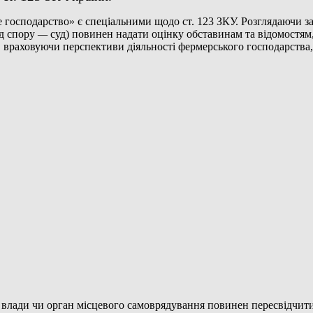
господарство» є спеціальними щодо ст. 123 ЗКУ. Розглядаючи зая
яд спору
—
суд) повинен надати оцінку обставинам та відомостям,
, враховуючи перспективи діяльності фермерського господарства,
ї влади чи орган місцевого самоврядування повинен пересвідчити