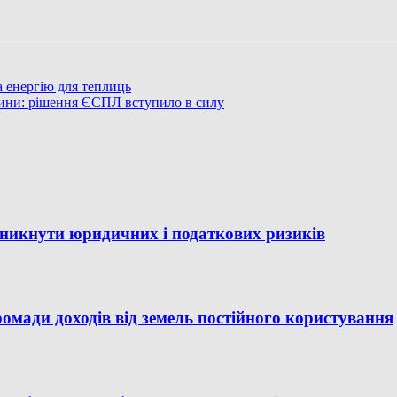
 енергію для теплиць
дини: рішення ЄСПЛ вступило в силу
уникнути юридичних і податкових ризиків
омади доходів від земель постійного користування