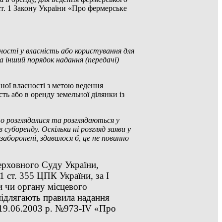
ст. 1 Закону України «Про фермерське
ності у власність або користування для
а інший порядок надання (передачі)
вної власності з метою ведення
ть або в оренду земельної ділянки із
о розглядалися та розглядаються у
суборенду. Оскільки ні розгляд заяви у
аборонені, здавалося б, це не повинно
ерховного Суду України,
1 ст. 355 ЦПК України, за I
и чи органу місцевого
підлягають правила надання
д 19.06.2003 р. №973-IV «Про