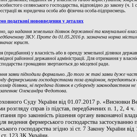
собистого селянського господарства, відповідно до закону (ч. 1 
єстрації як юридична особа або фізична особа-підприємець.
мо податкові нововведення у деталях
о, що надання земельних ділянок державної та комунальної влас
редбаченому ЗКУ. Проте до 01.05.2016 р. зазначена норма містил
азначає юрист.
ня (придбання) у власність або в оренду земельної ділянки держа
ідної районної державної адміністрації. Для отримання у власніс
сподарства громадяни звертаються до місцевої ради.
ння заяви підходили формально. До того ж такі заяви дуже част
енду фермерськими господарствами поза аукціоном, передаються в 
мір ділянки, ні передача ділянок в суборенду законодавством не з
 запевняє Олександра Федотова.
ерховного Суду України від 01.07.2017 р. «Висновки В
 розгляду справ із підстав, передбачених п. 1, 2, 4 ч. 
питання про законність рішення органу виконавчої влад
для ведення фермерського господарства застосуванню 
ського господарства згідно зі ст. 7 Закону України ві
ст. 123 ЗК України.