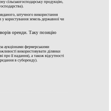
рну сільськогосподарську продукцію,
господарства).
равданого, штучного використання
 у користування земель державної чи
ворів оренди. Таку позицію
поза аукціонами фермерськими
можливості використовувати ділянки
і про її надання), а також відсутності
редання в суборенду).