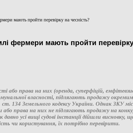
ермери мають пройти перевірку на чесність?
млі фермери мають пройти перевірку
сті або права на них (оренда, суперфіцій, емфітевз
комунальної власності, підлягають продажу окрем
1 ст. 134 Земельного кодексу України. Однак ЗКУ мі
ки або права на них не підлягають продажу на конку
 давно усі вищі судові інстанції дійшли висновку, 
ість чи користування, їх потрібно перевірити.