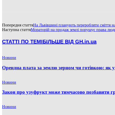
Попередня стаття
На Львівщині планують переробляти сміття на
Наступна стаття
Мораторій на продаж землі порушує права лю
СТАТТІ ПО ТЕМІ
БІЛЬШЕ ВІД GH.in.ua
Новини
Орендна плата за землю зерном чи готівкою: як 
Новини
Закон про узуфрукт може тимчасово позбавити гр
Новини