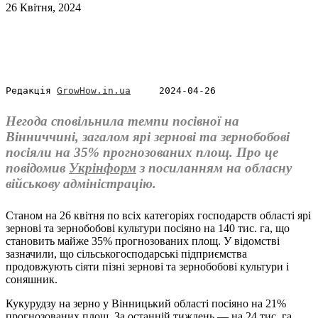
26 Квітня, 2024
Редакція 
GrowHow.in.ua
     2024-04-26
Негода сповільнила темпи посівної на
Вінниччині, загалом ярі зернові та зернобобові
посіяли на 35% прогнозованих площ. Про це
повідомив
Укрінформ
з посиланням на обласну
військову адміністрацію.
Станом на 26 квітня по всіх категоріях господарств області ярі
зернові та зернобобові культури посіяно на 140 тис. га, що
становить майже 35% прогнозованих площ. У відомстві
зазначили, що сільськогосподарські підприємства
продовжують сіяти пізні зернові та зернобобові культури і
соняшник.
Кукурудзу на зерно у Вінницький області посіяно на 21%
прогнозованих площ. За останній тиждень — на 24 тис. га.