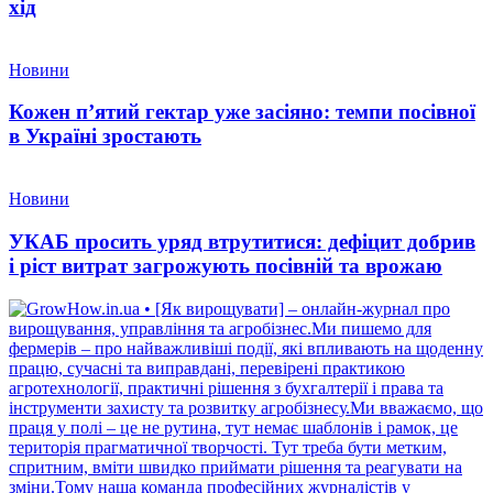
хід
Новини
Кожен п’ятий гектар уже засіяно: темпи посівної
в Україні зростають
Новини
УКАБ просить уряд втрутитися: дефіцит добрив
і ріст витрат загрожують посівній та врожаю