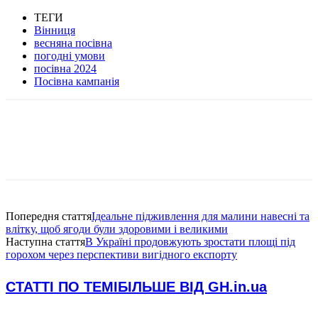
ТЕГИ
Вінниця
весняна посівна
погодні умови
посівна 2024
Посівна кампанія
Попередня стаття
Ідеальне підживлення для малини навесні та
влітку, щоб ягоди були здоровими і великими
Наступна стаття
В Україні продовжують зростати площі під
горохом через перспективи вигідного експорту
СТАТТІ ПО ТЕМІ
БІЛЬШЕ ВІД GH.in.ua