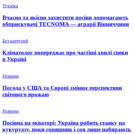
Техніка
Вчасно та якісно захистити посіви допомагають
обприскувачі TECNOMA — аграрії Вінниччини
Без категорії
Кліматолог попереджає про частіші хвилі спеки
в Україні
Новини
Погода у США та Європі змінює перспективи
світового врожаю
Новини
Посівна на екваторі: Україна робить ставку на
кукурудзу, поки соняшник і соя лише набирають