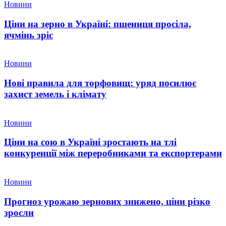
Новини
Ціни на зерно в Україні: пшениця просіла,
ячмінь зріс
Новини
Нові правила для торфовищ: уряд посилює
захист земель і клімату
Новини
Ціни на сою в Україні зростають на тлі
конкуренції між переробниками та експортерами
Новини
Прогноз урожаю зернових знижено, ціни різко
зросли