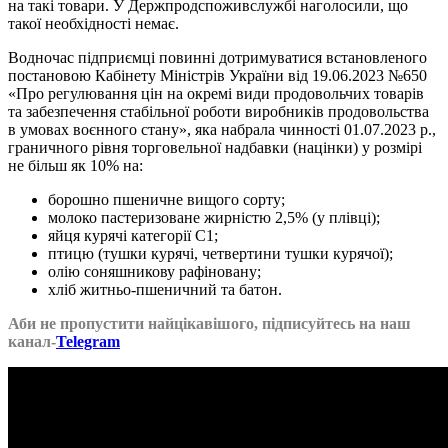
на такі товари. У Держпродспоживслужбі наголосили, що
такої необхідності немає.
Водночас підприємці повинні дотримуватися встановленого
постановою Кабінету Міністрів України від 19.06.2023 №650
«Про регулювання цін на окремі види продовольчих товарів
та забезпечення стабільної роботи виробників продовольства
в умовах воєнного стану», яка набрала чинності 01.07.2023 р.,
граничного рівня торговельної надбавки (націнки) у розмірі
не більш як 10% на:
борошно пшеничне вищого сорту;
молоко пастеризоване жирністю 2,5% (у плівці);
яйця курячі категорії С1;
птицю (тушки курячі, четвертини тушки курячої);
олію соняшникову рафіновану;
хліб житньо-пшеничний та батон.
Аби не пропустити найцікавішого, підписуйтесь на наш
канал-
Telegram