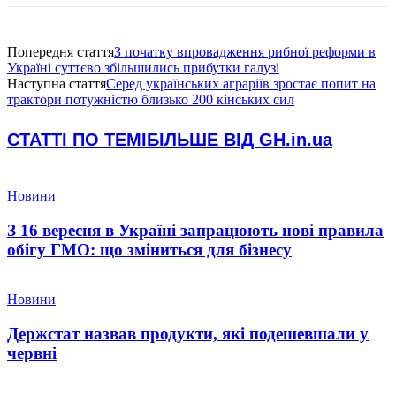
Попередня стаття
З початку впровадження рибної реформи в
Україні суттєво збільшились прибутки галузі
Наступна стаття
Серед українських аграріїв зростає попит на
трактори потужністю близько 200 кінських сил
СТАТТІ ПО ТЕМІ
БІЛЬШЕ ВІД GH.in.ua
Новини
З 16 вересня в Україні запрацюють нові правила
обігу ГМО: що зміниться для бізнесу
Новини
Держстат назвав продукти, які подешевшали у
червні