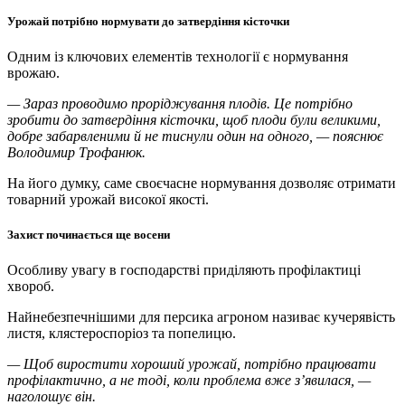
Урожай потрібно нормувати до затвердіння кісточки
Одним із ключових елементів технології є нормування
врожаю.
— Зараз проводимо проріджування плодів. Це потрібно
зробити до затвердіння кісточки, щоб плоди були великими,
добре забарвленими й не тиснули один на одного, — пояснює
Володимир Трофанюк.
На його думку, саме своєчасне нормування дозволяє отримати
товарний урожай високої якості.
Захист починається ще восени
Особливу увагу в господарстві приділяють профілактиці
хвороб.
Найнебезпечнішими для персика агроном називає кучерявість
листя, клястероспоріоз та попелицю.
— Щоб виростити хороший урожай, потрібно працювати
профілактично, а не тоді, коли проблема вже з’явилася, —
наголошує він.