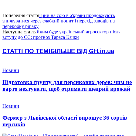
Попередня стаття
Ціни на сою в Україні продовжують
знижуватися через слабкий попит і перехід заводів на
переробку ріпаку
Наступна стаття
Яким буде український агросектор після
вступу до ЄС: прогноз Тараса Качки
СТАТТІ ПО ТЕМІ
БІЛЬШЕ ВІД GH.in.ua
Новини
Підготовка ґрунту для персикових дерев: чим не
варто нехтувати, щоб отримати щедрий врожай
Новини
Фермер з Львівської області вирощує 36 сортів
персиків