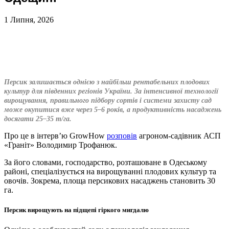
1 Липня, 2026
Персик залишається однією з найбільш рентабельних плодових
культур для південних регіонів України. За інтенсивної технології
вирощування, правильного підбору сортів і системи захисту сад
може окупитися вже через 5–6 років, а продуктивність насаджень
досягати 25–35 т/га.
Про це в інтерв’ю GrowHow
розповів
агроном-садівник АСП
«Граніт» Володимир Трофанюк.
За його словами, господарство, розташоване в Одеському
районі, спеціалізується на вирощуванні плодових культур та
овочів. Зокрема, площа персикових насаджень становить 30
га.
Персик вирощують на підщепі гіркого мигдалю