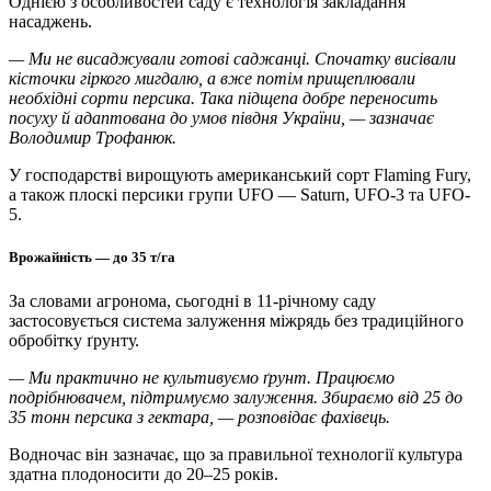
Однією з особливостей саду є технологія закладання
насаджень.
— Ми не висаджували готові саджанці. Спочатку висівали
кісточки гіркого мигдалю, а вже потім прищеплювали
необхідні сорти персика. Така підщепа добре переносить
посуху й адаптована до умов півдня України, — зазначає
Володимир Трофанюк.
У господарстві вирощують американський сорт Flaming Fury,
а також плоскі персики групи UFO — Saturn, UFO-3 та UFO-
5.
Врожайність — до 35 т/га
За словами агронома, сьогодні в 11-річному саду
застосовується система залуження міжрядь без традиційного
обробітку ґрунту.
— Ми практично не культивуємо ґрунт. Працюємо
подрібнювачем, підтримуємо залуження. Збираємо від 25 до
35 тонн персика з гектара, — розповідає фахівець.
Водночас він зазначає, що за правильної технології культура
здатна плодоносити до 20–25 років.