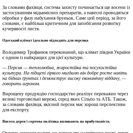
За словами фахівця, система захисту починається ще восени із
застосуванням мідьвмісних препаратів, а навесні проводяться
обробки у фазу набухання бруньок. Саме цей період, за його
словами, є найбільш критичним для запобігання розвитку
кучерявості листя.
Одеський клімат ідеально підходить для персика
Володимир Трофанюк переконаний, що клімат півдня України
є одним із найкращих для цієї культури.
— Персик — теплолюбна, жаростійка та посухостійка
культура. На підщепі гіркого мигдалю він добре росте навіть
на бідних ґрунтах і демонструє високу економічну віддачу, —
говорить агроном.
Вирощену продукцію господарство реалізує переважно через
великі торговельні мережі, серед яких Сільпо та АТБ. Також,
за словами фахівця, якісний персик має хороші перспективи
для експорту.
Висота дерев і сортова політика впливають на прибутковість
Окремо агроном радить не допускати надмірного росту дерев.