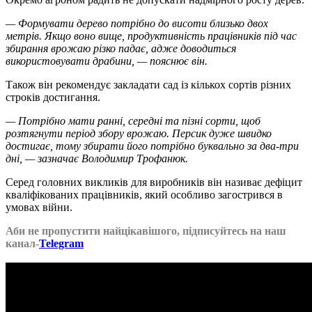
— Формувати дерево потрібно до висоти близько двох
метрів. Якщо воно вище, продуктивність працівників під час
збирання врожаю різко падає, адже доводиться
використовувати драбини, — пояснює він.
Також він рекомендує закладати сад із кількох сортів різних
строків достигання.
— Потрібно мати ранні, середні та пізні сорти, щоб
розтягнути період збору врожаю. Персик дуже швидко
достигає, тому збирати його потрібно буквально за два-три
дні, — зазначає Володимир Трофанюк.
Серед головних викликів для виробників він називає дефіцит
кваліфікованих працівників, який особливо загострився в
умовах війни.
Аби не пропустити найцікавішого, підписуйтесь на наш
канал-
Telegram