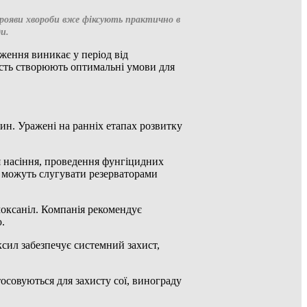
 прояви хвороби вже фіксують практично в
и.
ження виникає у період від
ість створюють оптимальні умови для
ин. Уражені на ранніх етапах розвитку
 насіння, проведення фунгіцидних
і можуть слугувати резерваторами
моксаніл. Компанія рекомендує
.
ксил забезпечує системний захист,
осовуються для захисту сої, винограду