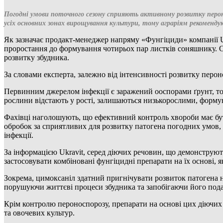
Погодні умови поточного сезону сприяють активному розвитку пероно
усіх основних зонах вирощування культури, тому аграріям рекоменд
Як зазначає продакт-менеджер напряму «Фунгіциди» компанії 
проростання до формування чотирьох пар листків соняшнику. Са
розвитку збудника.
За словами експерта, залежно від інтенсивності розвитку перо
Первинним джерелом інфекції є заражений ооспорами ґрунт, тод
рослини відстають у рості, залишаються низькорослими, форму
Фахівці наголошують, що ефективний контроль хвороби має бу
обробок за сприятливих для розвитку патогена погодних умов, 
інфекції.
За інформацією Ukravit, серед діючих речовин, що демонструю
застосовувати комбіновані фунгіцидні препарати на їх основі, 
Зокрема, цимоксаніл здатний пригнічувати розвиток патогена на
порушуючи життєві процеси збудника та запобігаючи його по
Крім контролю пероноспорозу, препарати на основі цих діючих 
та овочевих культур.