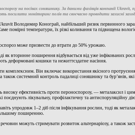
спорозу на посівах соняшнику. За даними фахівців компанії Ukravit,
ують посилити моніторинг полів та своєчасно проводити захисні заход
Ukravit Володимир Конограй, найбільший ризик первинного зара
ме помірні температури, їх різкі коливання та підвищена волог
носпороз може призвести до втрати до 50% урожаю.
і як вторинне поширення відбувається від уже інфікованих росл
ють деформовані кошики та нежиттєздатне насіння.
ти комплексним. Він включає використання якісного протруєння
а також системний контроль падалиці соняшнику та бур’янів, як
ть високу ефективність проти пероноспорозу, — металаксил і ци
які поєднують лікувальну, профілактичну та антиспоруляційну дію
віть упродовж 1–2 діб після інфікування рослин, тоді як метала
дальшому поширенню.
речовин можуть стримувати розвиток альтернаріозу, а також заст