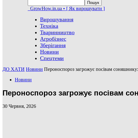
GrowHow.in.ua • [ Як вирощувати ]
Вирощування
Техніка
Тваринництво
Агробізнес
Зберігання
Новини
Спецтеми
ДО ХАТИ
Новини
Пероноспороз загрожує посівам соняшнику:
Новини
Пероноспороз загрожує посівам со
30 Червня, 2026