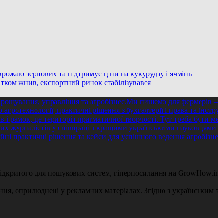
рожаю зернових та підтримує ціни на кукурудзу і ячмінь
атком жнив, експортний ринок стабілізувався
 відкритого для пошукових систем, гіперпосилання на GrowHow.in
ення, оприлюднені у рекламних матеріалах. Згідно з українським з