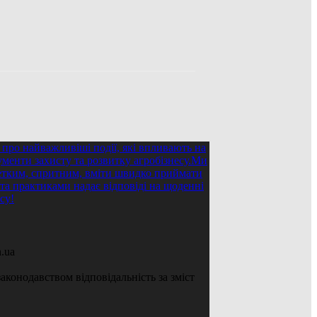
.ua
аконодавством відповідальність за зміст