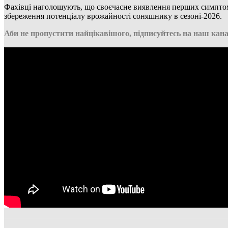
Фахівці наголошують, що своєчасне виявлення перших симпто
збереження потенціалу врожайності соняшнику в сезоні-2026.
Аби не пропустити найцікавішого, підписуйтесь на наш кана