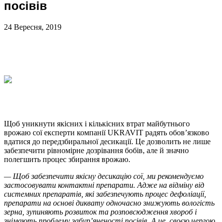
посівів
24 Вересня, 2019
Щоб уникнути якісних і кількісних втрат майбутнього
врожаю сої експерти компанії UKRAVIT радять обов’язково
вдатися до передзбиральної десикації. Це дозволить не лише
забезпечити рівномірне дозрівання бобів, але й значно
полегшить процес збирання врожаю.
— Щоб забезпечити якісну десикацію сої, ми рекомендуємо
застосовувати контактні препарати. Адже на відміну від
системних препаратів, які забезпечують процес дефоліації,
препарати на основі диквату одночасно знижують вологість
зерна, зупиняють розвиток та розповсюдження хвороб і
знімають проблему забур’яненості посівів. А це, своєю чергою,