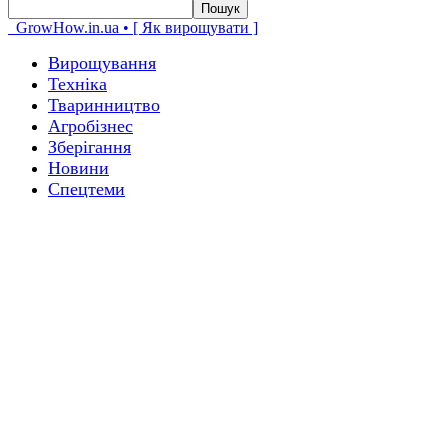
GrowHow.in.ua • [ Як вирощувати ]
Вирощування
Техніка
Тваринництво
Агробізнес
Зберігання
Новини
Спецтеми