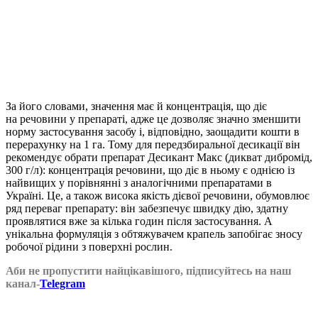
За його словами, значення має й концентрація, що діє
на речовини у препараті, адже це дозволяє значно зменшити
норму застосування засобу і, відповідно, заощадити кошти в
перерахунку на 1 га. Тому для передзбиральної десикації він
рекомендує обрати препарат Десикант Макс (
дикват
дибромід
,
300 г/л): концентрація речовини, що діє в ньому є однією із
найвищих у порівнянні з аналогічними препаратами в
Україні. Це, а також висока якість дієвої речовини, обумовлює
ряд переваг препарату: він забезпечує швидку дію, здатну
проявлятися вже за кілька годин після застосування. А
унікальна
формуляція
з обтяжувачем крапель запобігає зносу
робочої рідини з поверхні рослин.
Аби не пропустити найцікавішого, підписуйтесь на наш
канал-
Telegram