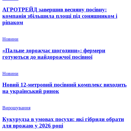
АГРОТРЕЙД завершив весняну посівну:
компанія збільшила площі під соняшником і
ріпаком
Новини
«Пальне дорожчає щогодини»: фермери
готуються до найдорожчої посівної
Новини
Новий 12-метровий посівний комплекс виходить
на український ринок
Вирощування
Кукурудза в умовах посухи: які гібриди обрати
для врожаю у 2026 році