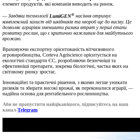
елемент продуктів, які компанія виводить на ринок.
®
— Завдяки технології
LumiGEN
насіння отримує
комплексний захист від шкідників та хвороб ще до висіву. Це
дозволяє аграріям зменшити ризики втрат у перші етапи
розвитку рослин, що є критично важливим для майбутнього
врожаю.
Враховуючи експортну орієнтованість вітчизняного
агровиробництва, Corteva Agriscience орієнтується на
екологічні стандарти ЄС, розробляючи безпечніші та
ефективніші препарати, зокрема біологічні, частка яких на
світовому ринку зростає.
Інноваційні та практичні рішення, з якими легше уникати
ризиків та збирати високі врожаї, як переконалися аграрії,
—
надійна основа для рентабельного рослинництва.
Аби не пропустити найцікавішого, підписуйтесь на наш
канал-
Telegram