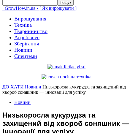
GrowHow.in.ua • [ Як вирощувати ]
Вирощування
Техніка
Тваринництво
Агробізнес
Зберігання
Новини
Спецтеми
ДО ХАТИ
Новини
Низькоросла кукурудза та захищений від
хвороб соняшник — інновації для успіху
Новини
Низькоросла кукурудза та
захищений від хвороб соняшник —
інновації для успіху