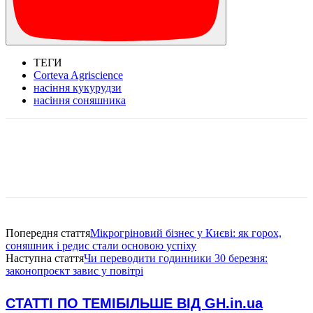
ТЕГИ
Corteva Agriscience
насіння кукурудзи
насіння соняшника
Попередня стаття
Мікрогріновий бізнес у Києві: як горох,
соняшник і редис стали основою успіху
Наступна стаття
Чи переводити годинники 30 березня:
законопроєкт завис у повітрі
СТАТТІ ПО ТЕМІ
БІЛЬШЕ ВІД GH.in.ua