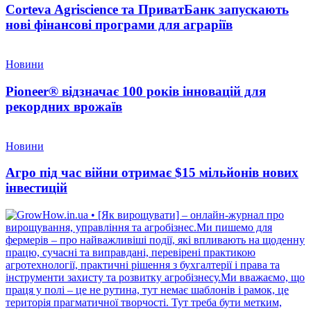
Corteva Agriscience та ПриватБанк запускають
нові фінансові програми для аграріїв
Новини
Pioneer® відзначає 100 років інновацій для
рекордних врожаїв
Новини
Агро під час війни отримає $15 мільйонів нових
інвестицій