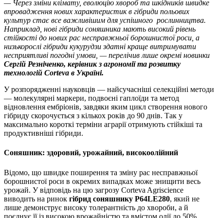
— Через зміни клімату, еволюцію хвороб та шкідників швидке
впровадження нових характеристик в гібриди польових
культур стає все важливішим для успішного рослинництва.
Наприклад, нові гібриди соняшника мають високий рівень
стійкості до нових рас несправжньої борошнистої роси, а
низькорослі гібриди кукурудзи здатні краще витримувати
несприятливі погодні умови, —
перелічив лише окремі новинки
Сергій Резніченко, керівник з агрономії та розвитку
технологій Corteva в Україні
.
У розпорядженні науковців — найсучасніші селекційні методи
— молекулярні маркери, подвоєні гаплоїди та метод
відновлення ембріонів, завдяки яким цикл створення нового
гібриду скорочується з кількох років до 90 днів. Так у
максимально короткі терміни аграрії отримують стійкіші та
продуктивніші гібриди.
Соняшник: здоровий, урожайний, високоолійний
Відомо, що швидке поширення та зміну рас несправжньої
борошнистої роси в окремих випадках може знищити весь
урожай. У відповідь на цю загрозу Corteva Agriscience
виводить на ринок
гібрид соняшнику P64LE280
, який не
лише демонструє високу толерантність до хвороби, а й
поєднує її із високою врожайністю та вмістом олії до 50%.