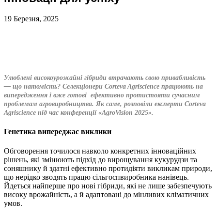
19 Березня, 2025
Улюблені високоурожайні гібриди втрачають свою привабливість
— що натомість? Селекціонери Corteva Agriscience працюють на
випередження і вже готові ефективно протистояти сучасним
проблемам агровиробництва. Як саме, розповіли експерти Corteva
Agriscience під час конференції «AgroVision 2025».
Генетика випереджає виклики
Обговорення точилося навколо конкретних інноваційних
рішень, які змінюють підхід до вирощування кукурудзи та
соняшнику й здатні ефективно протидіяти викликам природи,
що нерідко зводять працю сільгоспвиробника нанівець.
Йдеться найперше про нові гібриди, які не лише забезпечують
високу врожайність, а й адаптовані до мінливих кліматичних
умов.