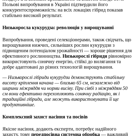
Польові випробування в Україні підтвердили його
конкурентоспроможність: на всіх локаціях гібрид показав
стабільно високий результат.
Низькоросла кукурудза: революція у вирощуванні
Випробування, проведені селекціонерами, також свідчать, що
вирощування нижчих, сильніших рослин кукурудзи з
підвищеним потенціалом урожайності — хороше рішення для
ефективного рослинництва.
Низькорослі гібриди
рівномірно
використовують сонячну енергію, стійкі до вилягання та
добре адаптовані до різних технологій вирощування.
— Низькорослі гібриди кукурудзи демонструють стабільну
висоту кріплення качана — близько 65 см, незалежно від
ширини міжряддя чи норми висіву. При сівбі з міжряддям 50
см вони ефективно перехоплюють сонячну радіацію, як і
традиційні гібриди, але можуть використовувати її ще
продуктивніше.
Комплексний захист насіння та посівів
Якісне насіння, додають експерти, потребує надійного
захисту, тому
передпосівна системна обробка
— важливий