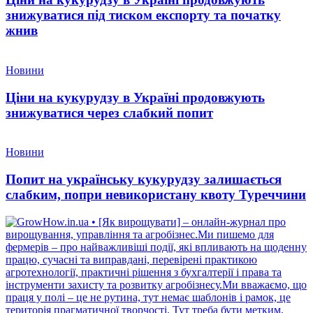
знижуватися під тиском експорту та початку
жнив
Новини
Ціни на кукурудзу в Україні продовжують
знижуватися через слабкий попит
Новини
Попит на українську кукурудзу залишається
слабким, попри невикористану квоту Туреччини