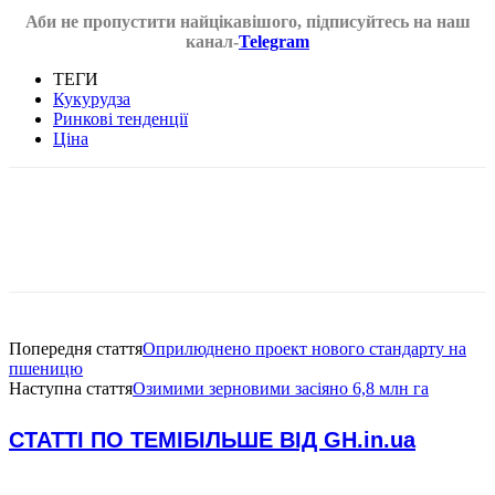
Аби не пропустити найцікавішого, підписуйтесь на наш
канал-
Telegram
ТЕГИ
Кукурудза
Ринкові тенденції
Ціна
Попередня стаття
Оприлюднено проект нового стандарту на
пшеницю
Наступна стаття
Озимими зерновими засіяно 6,8 млн га
СТАТТІ ПО ТЕМІ
БІЛЬШЕ ВІД GH.in.ua