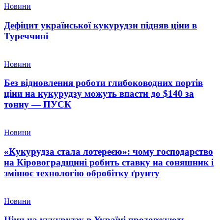
Новини
Дефіцит української кукурудзи підняв ціни в
Туреччині
Новини
Без відновлення роботи глибоководних портів
ціни на кукурудзу можуть впасти до $140 за
тонну — ПУСК
Новини
«Кукурудза стала лотереєю»: чому господарство
на Кіровоградщині робить ставку на соняшник і
змінює технологію обробітку ґрунту
Новини
Ціни на кукурудзу в Україні продовжують