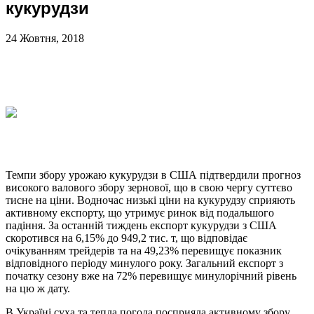
кукурудзи
24 Жовтня, 2018
Темпи збору урожаю кукурудзи в США підтвердили прогноз
високого валового збору зернової, що в свою чергу суттєво
тисне на ціни. Водночас низькі ціни на кукурудзу сприяють
активному експорту, що утримує ринок від подальшого
падіння. За останній тиждень експорт кукурудзи з США
скоротився на 6,15% до 949,2 тис. т, що відповідає
очікуванням трейдерів та на 49,23% перевищує показник
відповідного періоду минулого року. Загальний експорт з
початку сезону вже на 72% перевищує минулорічний рівень
на цю ж дату.
В Україні суха та тепла погода посприяла активному збору