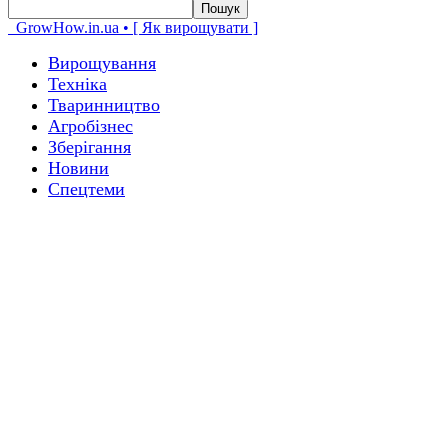
GrowHow.in.ua • [ Як вирощувати ]
Вирощування
Техніка
Тваринництво
Агробізнес
Зберігання
Новини
Спецтеми