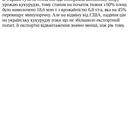
урожаю кукурудзи, тому станом на початок тижня з 60% площ
було намолочено 18,6 млн т з врожайністю 6,8 т/га, яка на 45%
перевищує минулорічну. Але на відміну від США, падіння цін
на українську кукурудзу поки що не збільшило експортний
попит, й експортні відвантаження значно менші, ніж рік тому.