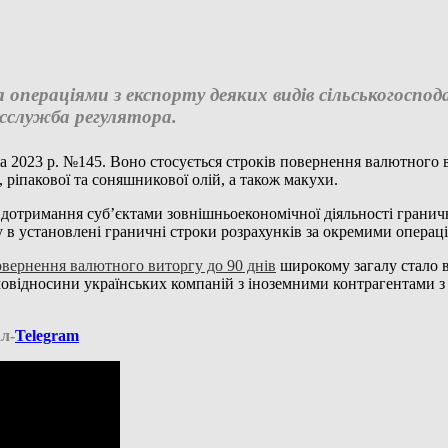
операціями з експорту деяких видів сільськогоспода
сслужба регулятора.
а 2023 р. №145. Воно стосується строків повернення валютного 
ї, ріпакової та соняшникової олій, а також макухи.
отримання суб’єктами зовнішньоекономічної діяльності гранични
 в установлені граничні строки розрахунків за окремими операці
вернення валютного виторгу до 90 днів
широкому загалу стало в
ємовідносини українських компаній з іноземними контрагентами
л-
Telegram