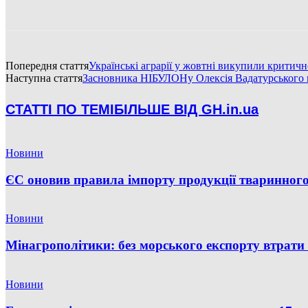
Попередня стаття
Українські аграрії у жовтні викупили критич
Наступна стаття
Засновника НІБУЛОНу Олексія Вадатурського 
СТАТТІ ПО ТЕМІ
БІЛЬШЕ ВІД GH.in.ua
Новини
ЄС оновив правила імпорту продукції тваринного
Новини
Мінагрополітики: без морського експорту втрати 
Новини