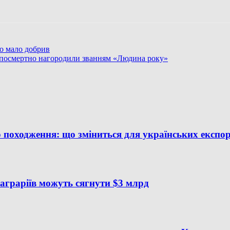
но мало добрив
посмертно нагородили званням «Людина року»
 походження: що зміниться для українських експор
аграріїв можуть сягнути $3 млрд