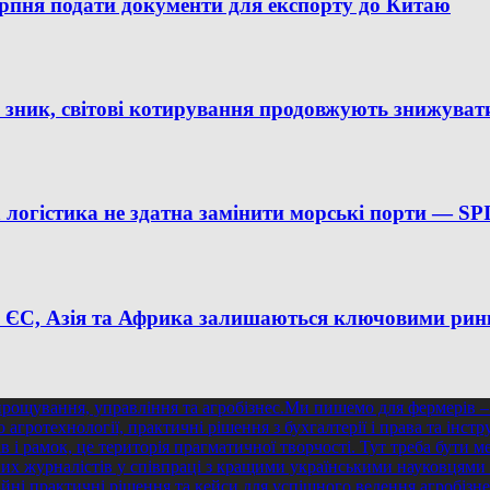
ерпня подати документи для експорту до Китаю
зник, світові котирування продовжують знижуват
на логістика не здатна замінити морські порти —
%: ЄС, Азія та Африка залишаються ключовими рин