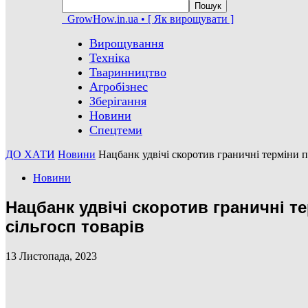
GrowHow.in.ua • [ Як вирощувати ]
Вирощування
Техніка
Тваринництво
Агробізнес
Зберігання
Новини
Спецтеми
ДО ХАТИ
Новини
Нацбанк удвічі скоротив граничні терміни 
Новини
Нацбанк удвічі скоротив граничні т
сільгосп товарів
13 Листопада, 2023