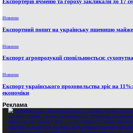
Експортерів ячменю та гороху закликали до 17 с
Новини
Експортний попит на українську пшеницю майже 
Новини
Експорт агропродукції сповільнюється: сухопут
Новини
Експорт українського продовольства зріс на 11
економіки
Реклама