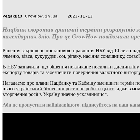
Редакція 
GrowHow.in.ua
    2023-11-13
Нацбанк скоротив граничні терміни розрахунків за 
календарних днів. Про це
GrowHow
повідомила пре
Рішення закріплене постановою правління НБУ від 10 листопад
ячменю, вівса, кукурудзи, сої, ріпаку, насіння соняшнику, соєво
В НБУ зазначили, що рішення покликане посилити дисципліну д
експорту товарів та забезпечити повернення валютного виторгу
Нагадаємо про плани Нацбанку та Кабміну
зменшити термін по
цього
український бізнес попросив не робити цього
, адже вза
вторгнення росії в Україну значно ускладнилися.
Аби не пропустити найцікавішого, підписуйтесь на наш кана