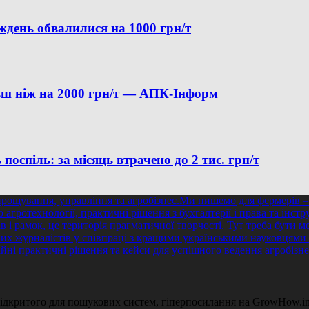
иждень обвалилися на 1000 грн/т
льш ніж на 2000 грн/т — АПК-Інформ
оспіль: за місяць втрачено до 2 тис. грн/т
 відкритого для пошукових систем, гіперпосилання на GrowHow.in