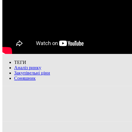
ТЕГИ
Аналіз ринку
Закупівельні ціни
Соняшник