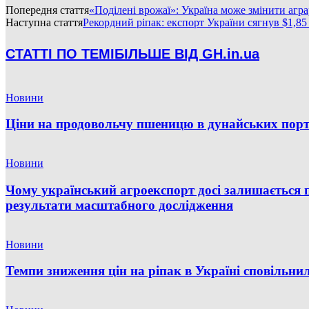
Попередня стаття
«Поділені врожаї»: Україна може змінити агр
Наступна стаття
Рекордний ріпак: експорт України сягнув $1,85 
СТАТТІ ПО ТЕМІ
БІЛЬШЕ ВІД GH.in.ua
Новини
Ціни на продовольчу пшеницю в дунайських порт
Новини
Чому український агроекспорт досі залишається 
результати масштабного дослідження
Новини
Темпи зниження цін на ріпак в Україні сповільни