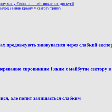
арну мапу Європи — звіт викликає дискусії
млрд і вивів країну у світову трійку
ах продовжують знижуватися через слабкий експо
переважно сировинним і яким є майбутнє сектору в
лися, але попит залишається слабким