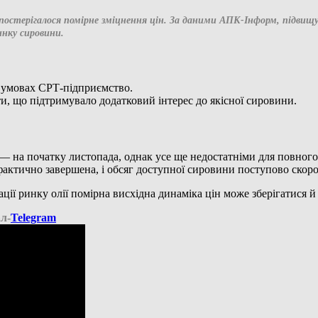
остерігалося помірне зміцнення цін. За даними АПК-Інформ, підвищу
инку сировини.
 умовах СРТ-підприємство.
ати, що підтримувало додатковий інтерес до якісної сировини.
 на початку листопада, однак усе ще недостатніми для повного
актично завершена, і обсяг доступної сировини поступово скоро
ації ринку олії помірна висхідна динаміка цін може зберігатися й 
л-
Telegram