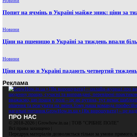
Новини
Попит на ячмінь в Україні майже зник: ціни за т
Новини
Ціни на пшеницю в Україні за тиждень впали бі
Новини
Ціни на сою в Україні падають четвертий тиждень п
Реклама
ПРО НАС
© 2018-2026 | Growhow.in.ua | ТОВ "СРІБНЕ ПОЛЕ"
Всі права захищено |
Передрук матеріалів дозволяється тільки за умови прямого,