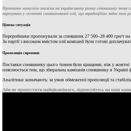
Протягом минулого тижня на українському ринку соняшнику знову сп
коригувань у сегменті соняшникової олії, що традиційно задає тон р
Цінова ситуація
Переробники пропонували за соняшник 27 500–28 400 грн/т на
За партії з високим вмістом олії компанії були готові доплачув
Пропозиція сировини
Поставки соняшнику цього тижня були кращими, ніж у жовтні —
пояснюється тим, що збиральна кампанія соняшнику в Україні ф
Аналітики зазначають: за умов обмеженої пропозиції та стабіліз
Аби не пропустити найцікавішого, підписуйтесь на наш кана