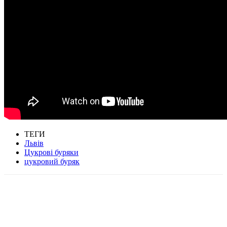
ТЕГИ
Львів
Цукрові буряки
цукровий буряк