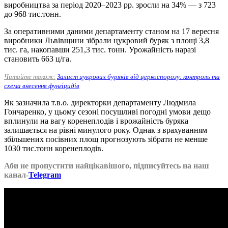
виробництва за період 2020–2023 рр. зросли на 34% — з 723
до 968 тис.тонн.
За оперативними даними департаменту станом на 17 вересня
виробники Львівщини зібрали цукровий буряк з площі 3,8
тис. га, накопавши 251,3 тис. тонн. Урожайність наразі
становить 663 ц/га.
Читайте також:
Захист цукрових буряків від церкоспорозу: контроль та
схема внесення фунгіцидів
Як зазначила т.в.о. директорки департаменту Людмила
Гончаренко, у цьому сезоні посушливі погодні умови дещо
вплинули на вагу коренеплодів і врожайність буряка
залишається на рівні минулого року. Однак з врахуванням
збільшених посівних площ прогнозують зібрати не менше
1030 тис.тонн коренеплодів.
Аби не пропустити найцікавішого, підписуйтесь на наш
канал-
Telegram