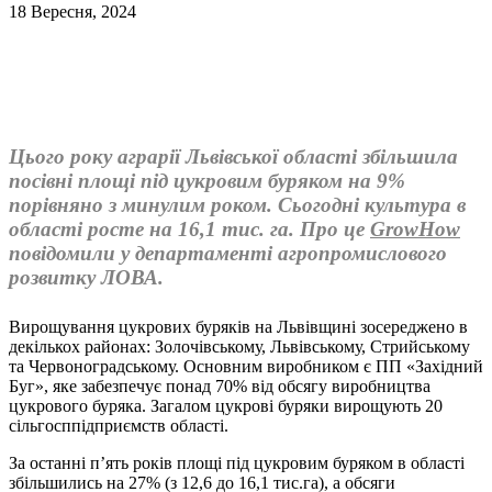
18 Вересня, 2024
Цього року аграрії Львівської області збільшила
посівні площі під цукровим буряком на 9%
порівняно з минулим роком. Сьогодні культура в
області росте на 16,1 тис. га. Про це
GrowHow
повідомили у департаменті агропромислового
розвитку ЛОВА.
Вирощування цукрових буряків на Львівщині зосереджено в
декількох районах: Золочівському, Львівському, Стрийському
та Червоноградському. Основним виробником є ПП «Західний
Буг», яке забезпечує понад 70% від обсягу виробництва
цукрового буряка. Загалом цукрові буряки вирощують 20
сільгосппідприємств області.
За останні п’ять років площі під цукровим буряком в області
збільшились на 27% (з 12,6 до 16,1 тис.га), а обсяги