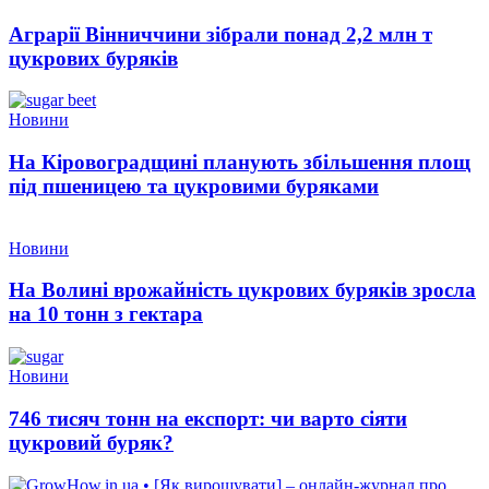
Аграрії Вінниччини зібрали понад 2,2 млн т
цукрових буряків
Новини
На Кіровоградщині планують збільшення площ
під пшеницею та цукровими буряками
Новини
На Волині врожайність цукрових буряків зросла
на 10 тонн з гектара
Новини
746 тисяч тонн на експорт: чи варто сіяти
цукровий буряк?