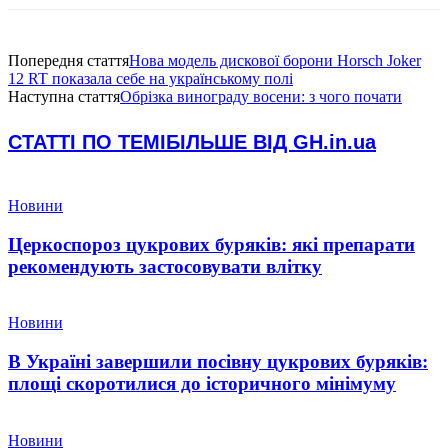
Попередня стаття
Нова модель дискової борони Horsch Joker
12 RT показала себе на українському полі
Наступна стаття
Обрізка винограду восени: з чого почати
СТАТТІ ПО ТЕМІ
БІЛЬШЕ ВІД GH.in.ua
Новини
Церкоспороз цукрових буряків: які препарати
рекомендують застосовувати влітку
Новини
В Україні завершили посівну цукрових буряків:
площі скоротилися до історичного мінімуму
Новини