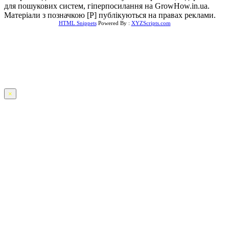
для пошукових систем, гіперпосилання на GrowHow.in.ua.
Матеріали з позначкою [Р] публікуються на правах реклами.
HTML Snippets
Powered By :
XYZScripts.com
×