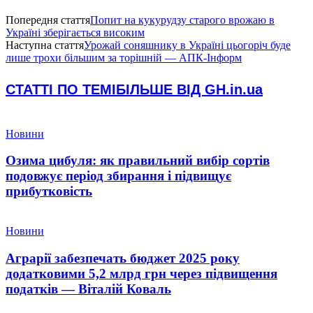
Попередня стаття
Попит на кукурудзу старого врожаю в
Україні зберігається високим
Наступна стаття
Урожай соняшнику в Україні цьогоріч буде
лише трохи більшим за торішній — АПК-Інформ
СТАТТІ ПО ТЕМІ
БІЛЬШЕ ВІД GH.in.ua
Новини
Озима цибуля: як правильний вибір сортів
подовжує період збирання і підвищує
прибутковість
Новини
Аграрії забезпечать бюджет 2025 року
додатковими 5,2 млрд грн через підвищення
податків — Віталій Коваль