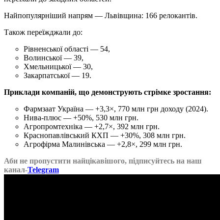
Найпопулярніший напрям — Львівщина: 166 релокантів.
Також переїжджали до:
Рівненської області — 54,
Волинської — 39,
Хмельницької — 30,
Закарпатської — 19.
Приклади компаній, що демонструють стрімке зростання:
Фармзаат Україна — +3,3×, 770 млн грн доходу (2024).
Нива-плюс — +50%, 530 млн грн.
Агропромтехніка — +2,7×, 392 млн грн.
Краснопавлівський КХП — +30%, 308 млн грн.
Агрофірма Малинівська — +2,8×, 299 млн грн.
Аби не пропустити найцікавішого, підписуйтесь на наш
канал-
Telegram